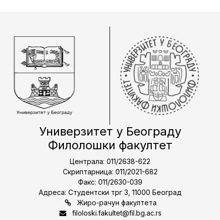
Универзитет у Београду
Филолошки факултет
Централа: 011/2638-622
Скриптарница: 011/2021-682
Факс: 011/2630-039
Адреса: Студентски трг 3, 11000 Београд
Жиро-рачун факултета
filoloski.fakultet@fil.bg.ac.rs