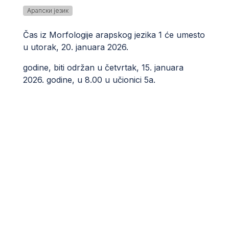
Арапски језик
Čas iz Morfologije arapskog jezika 1 će umesto
u utorak, 20. januara 2026.
godine, biti održan u četvrtak, 15. januara
2026. godine, u 8.00 u učionici 5a.