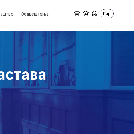
ћир
ваштво
Обавештења
астава