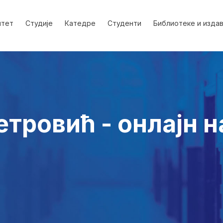
лтет
Студије
Катедре
Студенти
Библиотеке и изда
етровић - онлајн н