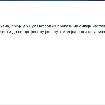
кана, проф. др Вук Петровић прелази на онлајн наста
денти да се професору јаве путем мејла ради организ