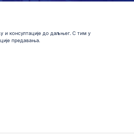
ву и консултације до даљњег. С тим у
ације предавања.