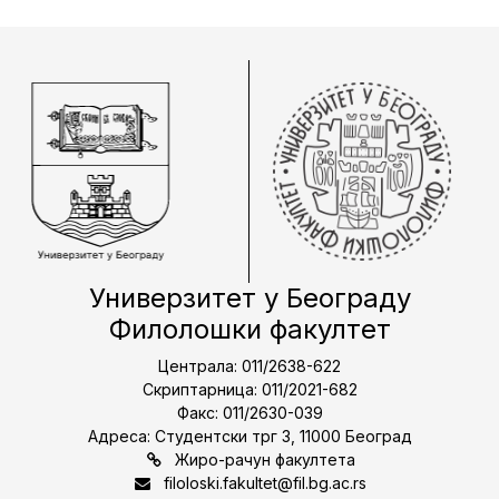
Универзитет у Београду
Филолошки факултет
Централа: 011/2638-622
Скриптарница: 011/2021-682
Факс: 011/2630-039
Адреса: Студентски трг 3, 11000 Београд
Жиро-рачун факултета
filoloski.fakultet@fil.bg.ac.rs