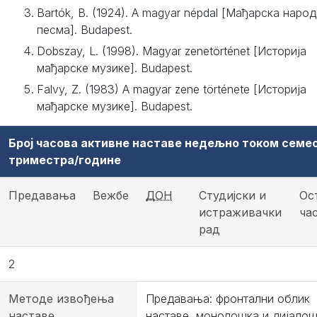
Bartók, B. (1924). A magyar népdal [Мађарска наро
песма]. Budapest.
Dobszay, L. (1998). Magyar zenetörténet [Историја
мађарске музике]. Budapest.
Falvy, Z. (1983) A magyar zene története [Историја
мађарске музике]. Budapest.
Број часова активне наставе недељно током семе
триместра/године
Предавања
Вежбе
ДОН
Студијски и
Ос
истраживачки
ча
рад
2
Методе извођења
Предавања: фронтални облик
наставе
наставе, монолошка и дијало