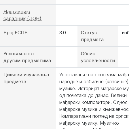
Наставник/
сарадник (ДОН)
Број ЕСПБ
3.0
Статус
из
предмета
Условљеност
Облик
другим предметима
условљености
Циљеви изучавања
Упознавање са основама мађа
предмета
народне и озбиљне (класичне)
музике. Историјат мађарске м
од почетака до данас. Велики
мађарски композитори. Однос
мађарске музике и књижевнос
Компаративни поглед на српск
мађарску музику. Музичко