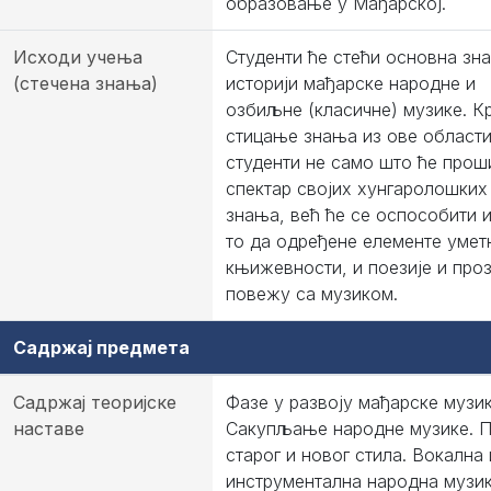
образовање у Мађарској.
Исходи учења
Студенти ће стећи основна зн
(стечена знања)
историји мађарске народне и
озбиљне (класичне) музике. К
стицање знања из ове области
студенти не само што ће прош
спектар својих хунгаролошких
знања, већ ће се оспособити и
то да одређене елементе умет
књижевности, и поезије и проз
повежу са музиком.
Садржај предмета
Садржај теоријске
Фазе у развоју мађарске музик
наставе
Сакупљање народне музике. 
старог и новог стила. Вокална 
инструментална народна музик