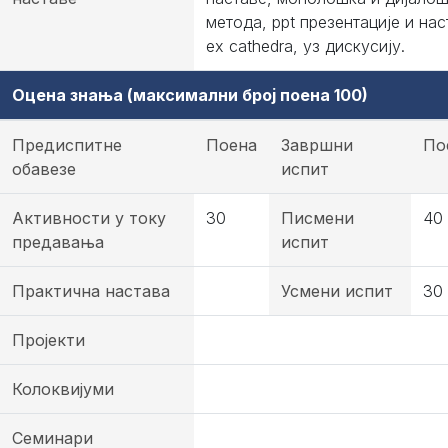
метода, ppt презентације и нас
ex cathedra, уз дискусију.
Оцена знања (максимални број поена 100)
Предиспитне
Поена
Завршни
По
обавезе
испит
Активности у току
30
Писмени
40
предавања
испит
Практична настава
Усмени испит
30
Пројекти
Колоквијуми
Семинари