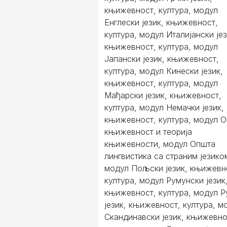
књижевност, култура, модул
Енглески језик, књижевност,
култура, модул Италијански јез
књижевност, култура, модул
Јапански језик, књижевност,
култура, модул Кинески језик,
књижевност, култура, модул
Мађарски језик, књижевност,
култура, модул Немачки језик,
књижевност, култура, модул 
књижевност и теорија
књижевности, модул Општа
лингвистика са страним језико
модул Пољски језик, књижевн
култура, модул Румунски језик
књижевност, култура, модул Р
језик, књижевност, култура, м
Скандинавски језик, књижевно