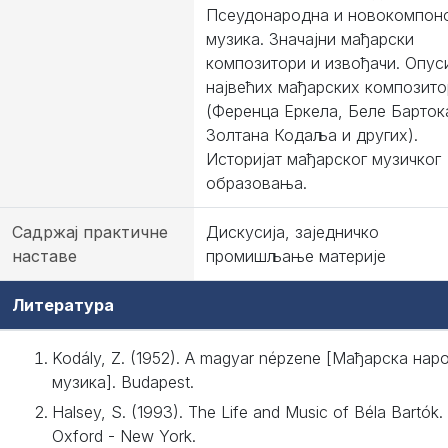
Псеудонародна и новокомпон
музика. Значајни мађарски
композитори и извођачи. Опус
највећих мађарских композито
(Ференца Еркела, Беле Барток
Золтана Кодаља и других).
Историјат мађарског музичког
образовања.
Садржај практичне
Дискусија, заједничко
наставе
промишљање материје
Литература
Kodály, Z. (1952). A magyar népzene [Мађарска нар
музика]. Budapest.
Halsey, S. (1993). The Life and Music of Béla Bartók.
Oxford - New York.