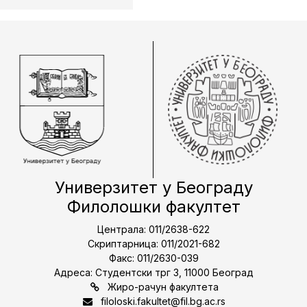
Универзитет у Београду
Филолошки факултет
Централа: 011/2638-622
Скриптарница: 011/2021-682
Факс: 011/2630-039
Адреса: Студентски трг 3, 11000 Београд
Жиро-рачун факултета
filoloski.fakultet@fil.bg.ac.rs