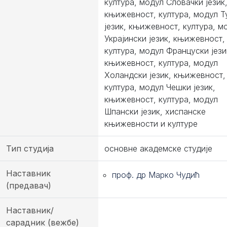
култура, модул Словачки језик
књижевност, култура, модул Т
језик, књижевност, култура, м
Украјински језик, књижевност,
култура, модул Француски јези
књижевност, култура, модул
Холандски језик, књижевност,
култура, модул Чешки језик,
књижевност, култура, модул
Шпански језик, хиспанске
књижевности и културе
Тип студија
основне академске студије
Наставник
проф. др Марко Чудић
(предавач)
Наставник/
сарадник (вежбе)