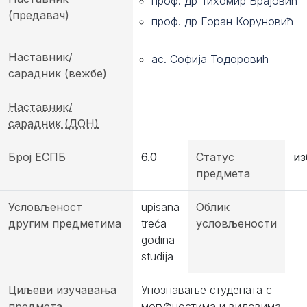
проф. др Тихомир Брајовић
(предавач)
проф. др Горан Коруновић
Наставник/
ас. Софија Тодоровић
сарадник (вежбе)
Наставник/
сарадник (ДОН)
Број ЕСПБ
6.0
Статус
из
предмета
Условљеност
upisana
Облик
другим предметима
treća
условљености
godina
studija
Циљеви изучавања
Упознавање студената с
предмета
могућностима и видовима