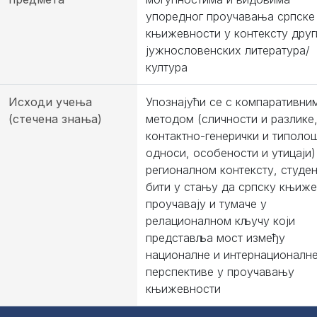
упоредног проучавања српске
књижевности у контексту друг
јужнословенских литература/
култура
Исходи учења
Упознајући се с компаративни
(стечена знања)
методом (сличности и разлике
контактно-генерички и типоло
односи, особености и утицаји)
регионалном контексту, студен
бити у стању да српску књиж
проучавају и тумаче у
релационалном кључу који
представља мост између
националне и интернационалн
перспективе у проучавању
књижевности