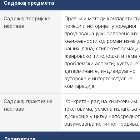
Садржај предмета
Садржај теоријске
Правци и методи компаратисти
наставе
почеци и историјат упоредног
проучавања јужнословенских
књижевности од романтизма 
наших дана; стилско-формациј
жанровско-типолошки и темат
проблемски аспекти; културне
детерминанте, индивидуално-
ауторске и интертекстуалне
компарације.
Садржај практичне
Конкретан рад на књижевним
наставе
текстовима, усмена излагања 
дискусије у циљу непосредног
разумевања испитног градива.
Литература