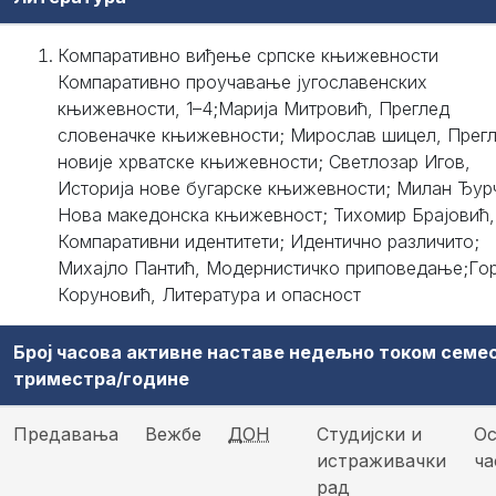
Компаративно виђење српске књижевности
Компаративно проучавање југославенских
књижевности, 1–4;Марија Митровић, Преглед
словеначке књижевности; Мирослав шицел, Прег
новије хрватске књижевности; Светлозар Игов,
Историја нове бугарске књижевности; Милан Ђур
Нова македонска књижевност; Тихомир Брајовић,
Компаративни идентитети; Идентично различито;
Михајло Пантић, Модернистичко приповедање;Го
Коруновић, Литература и опасност
Број часова активне наставе недељно током семе
триместра/године
Предавања
Вежбе
ДОН
Студијски и
Ос
истраживачки
ча
рад