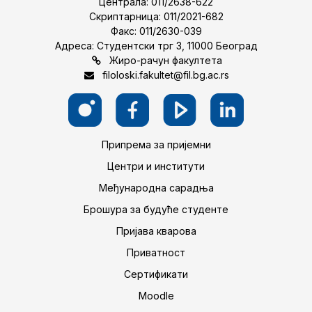
Централа: 011/2638-622
Скриптарница: 011/2021-682
Факс: 011/2630-039
Адреса: Студентски трг 3, 11000 Београд
Жиро-рачун факултета
filoloski.fakultet@fil.bg.ac.rs
Припрема за пријемни
Центри и институти
Међународна сарадња
Брошура за будуће студенте
Пријава кварова
Приватност
Сертификати
Moodle