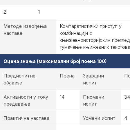
2
1
Методе извођења
Компаратистички приступ у
наставе
комбинацији с
књижевноисторијским преглед
тумачење књижевних текстов
Оцена знања (максимални број поена 100)
Предиспитне
Поена
Завршни
П
обавезе
испит
Активности у току
14
Писмени
34
предавања
испит
Практична настава
Усмени испит
4