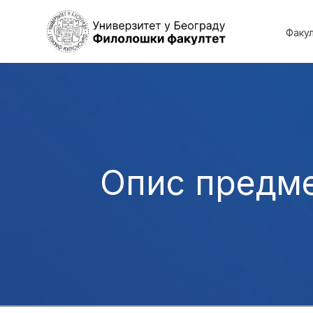
Факу
Опис предм