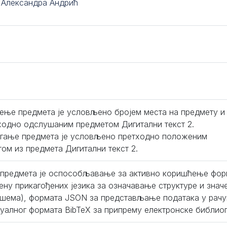
. Александра Андрић
ење предмета је условљено бројем места на предмету и
ходно одслушаним предметом Дигитални текст 2.
гање предмета је условљено претходно положеним
том из предмета Дигитални текст 2.
предмета је оспособљавање за активно коришћење форм
ену прикагођених језика за означавање структуре и зна
шема), формата JSON за представљање података у рачун
туалног формата BibTeX за припрему електронске библиог