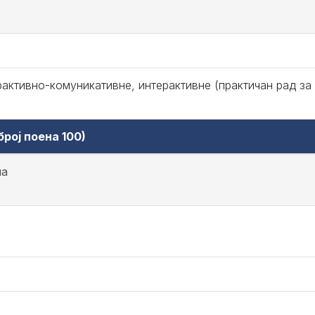
рактивно-комуникативне, интерактивне (практичан рад за
рој поена 100)
на