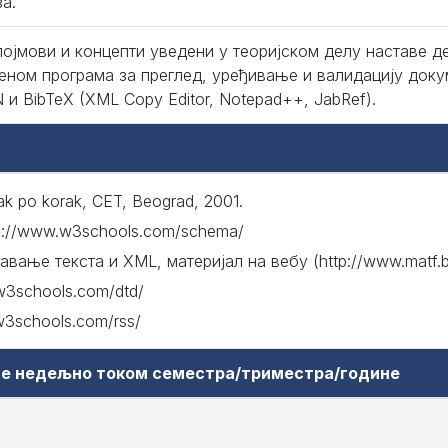
а.
појмови и концепти уведени у теоријском делу наставе д
еном програма за преглед, уређивање и валидацију док
 и BibTeX (XML Copy Editor, Notepad++, JabRef).
ak po korak, CET, Beograd, 2001.
tp://www.w3schools.com/schema/
вање текста и XML, материјал на вебу (http://www.matf.bg
.w3schools.com/dtd/
.w3schools.com/rss/
аве недељно током семестра/триместра/године