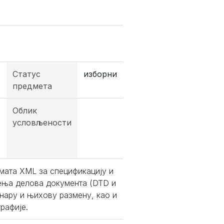
Статус
изборни
предмета
Облик
условљености
ата XML за спецификацију и
чења делова документа (DTD и
ару и њихову размену, као и
рафије.