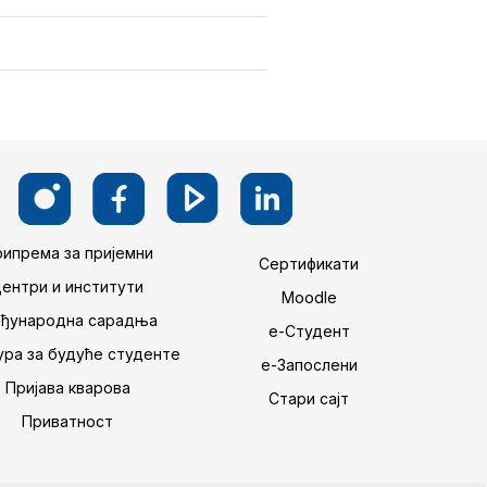
ипрема за пријемни
Сертификати
Центри и институти
Moodle
ђународна сарадња
е-Студент
ра за будуће студенте
е-Запослени
Пријава кварова
Стари сајт
Приватност