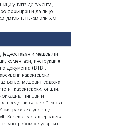
ницију типа документа,
ро формиран и да ли је
 са датим DTD-ем или XML
т, једноставан и мешовити
ци, коментари, инструкције
па документа (DTD).
арсирани карактерски
онављање, мешовит садржај,
тети (карактерски, општи,
ификација, типови и
 за представљање објеката.
блиографских уноса у
XML Schema као алтернатива
ата употребом регуларних