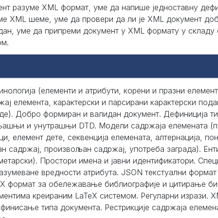
ент разуме XML формат, уме да напише једноставну дефи
ме XML шеме, уме да провери да ли је XML документ доб
дан, уме да припреми документ у XML формату у складу
м.
инологија (елементи и атрибути, корени и празни елемен
жај елемента, карактерски и парсирани карактерски пода
де). Добро формиран и валидан документ. Дефиниција ти
ашњи и унутрашњи DTD. Модели садржаја елемената (п
ци, елемент дете, секвенција елемената, алтернација, п
ан садржај, произвољан садржај, употреба заграда). Енти
метарски). Простори имена и јавни идентификатори. Спец
азумеване вредности атрибута. JSON текстуални формат
eX формат за обележавање библиографије и цитирање би
ментима креираним LaTeX системом. Регуларни изрази. 
ефинисање типа документа. Рестрикције садржаја елемен