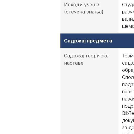
Исходи учења
Студ
(стечена знања)
разу
вали
шемо
Садржај предмета
Садржај теоријске
Терм
наставе
садр
обра
Спољ
пода
праз
пара
подр
BibT
доку
за д