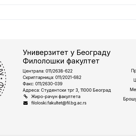
Универзитет у Београду
Филолошки факултет
Пр
Централа: 011/2638-622
Скриптарница: 011/2021-682
Факс: 011/2630-039
Ме
Адреса: Студентски трг 3, 11000 Београд
Жиро-рачун факултета
Брошу
filoloski.fakultet@fil.bg.ac.rs