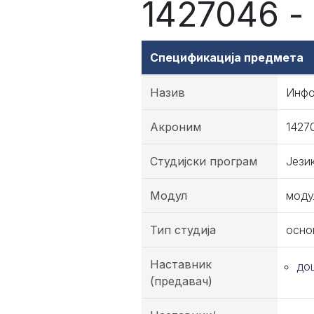
1427046 -
Спецификација предмета
Назив
Инфо
Акроним
1427
Студијски програм
Јези
Модул
моду
Тип студија
осно
Наставник
до
(предавач)