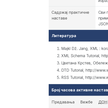
израз
Садржај практичне
Сви 
наставе
прим
JSON
Литература
Majkl Dž. Jang, XML : kor
XML Schema Tutorial, ht
Цветана Крстев, Обележа
DTD Tutorial, http://www
RSS Tutorial, http://www
Број часова активне наст
Предавања
Вежбе
ДОН