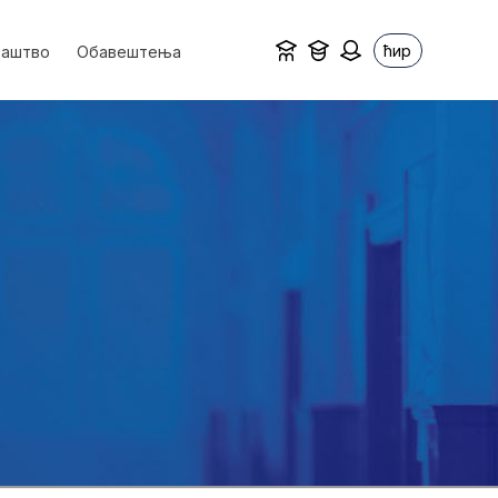
ћир
ваштво
Обавештења