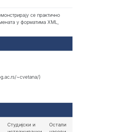
емонстрирају се практично
умената у форматима XML,
.ac.rs/~cvetana/)
Студијски и
Остали
истраживачки
часови