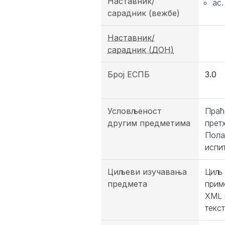
Наставник/
ас
сарадник (вежбе)
Наставник/
сарадник (ДОН)
Број ЕСПБ
3.0
Условљеност
Праћ
другим предметима
прет
Пола
испи
Циљеви изучавања
Циљ 
предмета
прим
XML 
текс