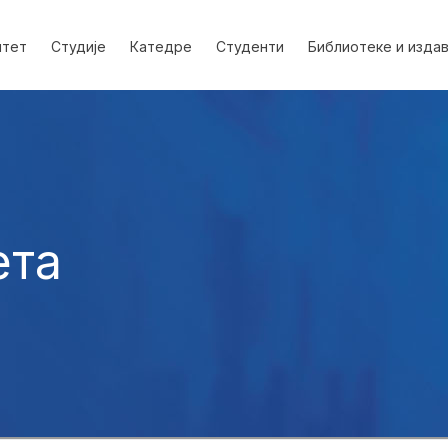
лтет
Студије
Катедре
Студенти
Библиотеке и изда
ета