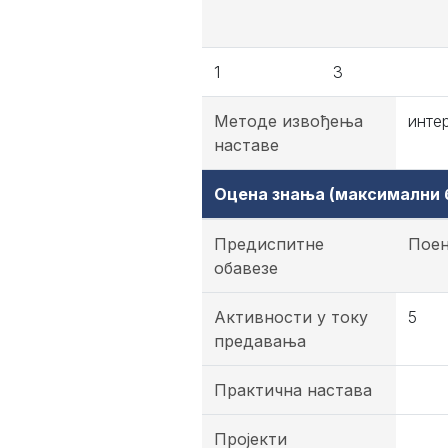
1
3
Методе извођења
инте
наставе
Оцена знања (максимални б
Предиспитне
Пое
обавезе
Активности у току
5
предавања
Практична настава
Пројекти