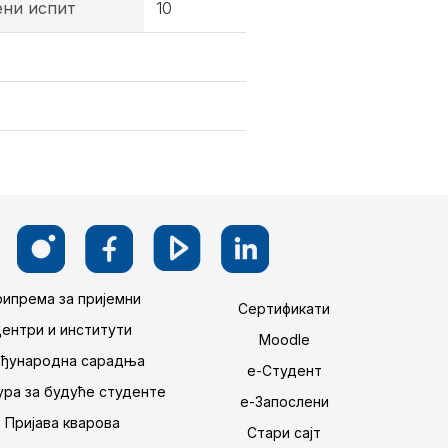
ени испит
10
ипрема за пријемни
Сертификати
Центри и институти
Moodle
ђународна сарадња
е-Студент
ра за будуће студенте
е-Запослени
Пријава кварова
Стари сајт