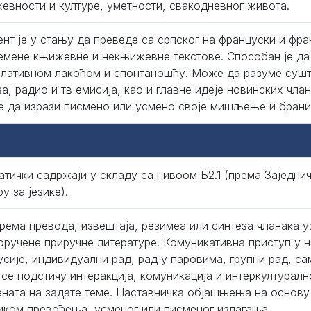
евности и културе, уметности, свакодневног живота.
ент је у стању да преведе са српског на француски и фр
емене књижевне и некњижевне текстове. Способан је да
елативном лакоћом и спонтаношћу. Може да разуме сушт
за, радио и тв емисија, као и главне идеје новинских чла
 да изрази писмено или усмено своје мишљење и брани 
атички садржаји у складу са нивоом Б2.1 (према Заједн
у за језике).
рема превода, извештаја, резимеа или синтеза чланака у
оручене приручне литературе. Комуникативна приступ у н
усије, индивидуални рад, рад у паровима, групни рад, са
 се подстичу интеракција, комуникација и интеркултурал
ената на задате теме. Наставничка објашњења на основу
иком превођења, усменог или писменог излагања.