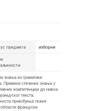
тус предмета
изборни
ик
овљености
а знања из граматике
а. Примена стечених знања у
тивних компетенција до нивоа
ранцуског текста.
бности превођења тежих
з области француске