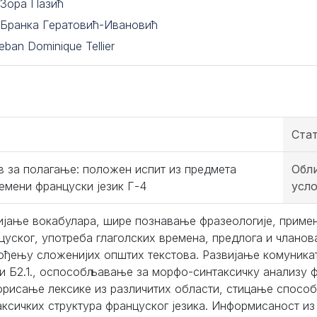
 Зора Пазић
 Бранка Гератовић-Ивановић
eban Dominique Tellier
Ста
в за полагање: положен испит из предмета
Обл
емени француски језик Г-4
усл
ијање вокабулара, шире познавање фразеологије, примен
цуског, употреба глаголских времена, предлога и чланов
ођењу сложенијих општих текстова. Развијање комуника
. и Б2.1., оспособљавање за морфо-синтаксичку анализу ф
рисање лексике из различитих области, стицање спосо
аксичких структура француског језика. Информисаност и