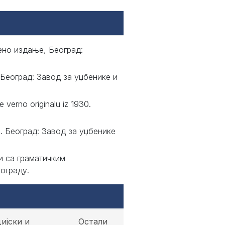
ено издање, Београд:
 Београд: Завод за уџбенике и
e verno originalu iz 1930.
. Београд: Завод за уџбенике
и са граматичким
ограду.
ијски и
Остали