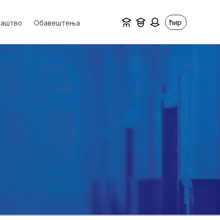
ћир
ваштво
Обавештења