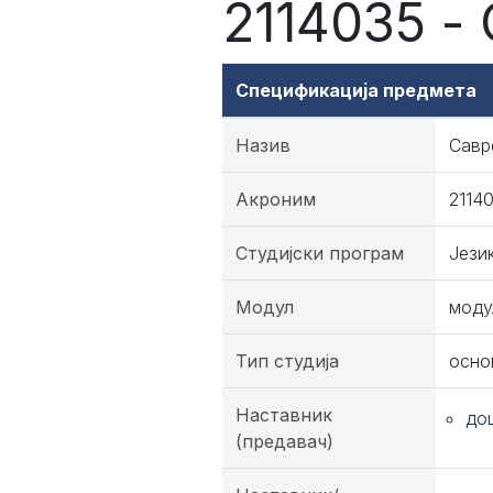
2114035 -
Спецификација предмета
Назив
Савр
Акроним
2114
Студијски програм
Јези
Модул
моду
Тип студија
осно
Наставник
до
(предавач)