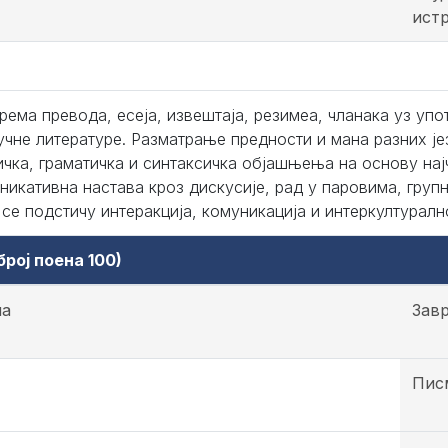
ист
рема превода, есеја, извештаја, резимеа, чланака уз упо
учне литературе. Разматрање предности и мана разних је
ичка, граматичка и синтаксичка објашњења на основу нај
никативна настава кроз дискусије, рад у паровима, групни
 се подстичу интеракција, комуникација и интеркултуралн
рој поена 100)
на
Зав
Пис