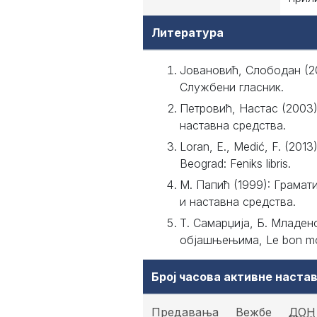
Литература
Joвановић, Слободан (2
Службени гласник.
Петровић, Настас (2003)
наставна средства.
Loran, E., Medić, F. (2013)
Beograd: Feniks libris.
М. Папић (1999): Грамат
и наставна средства.
Т. Самарџија, Б. Младен
објашњењима, Le bon mot
Број часова активне наст
Предавања
Вежбе
ДОН