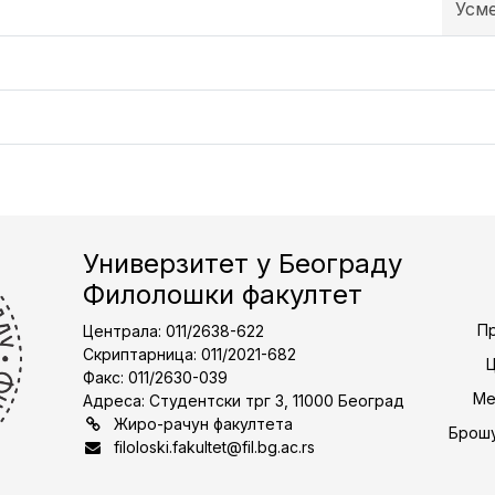
Усм
Универзитет у Београду
Филолошки факултет
Пр
Централа: 011/2638-622
Скриптарница: 011/2021-682
Факс: 011/2630-039
Ме
Адреса: Студентски трг 3, 11000 Београд
Жиро-рачун факултета
Брошу
filoloski.fakultet@fil.bg.ac.rs