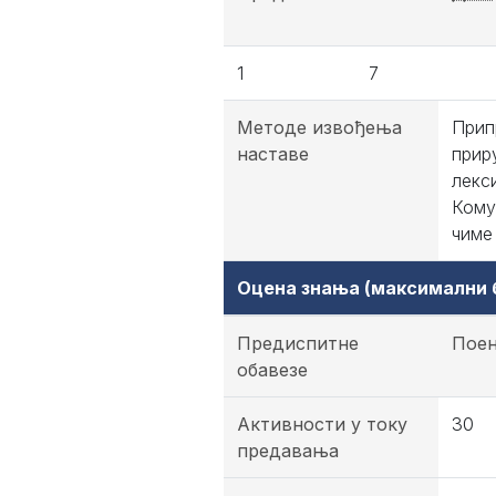
1
7
Методе извођења
Прип
наставе
прир
лекс
Кому
чиме
Оцена знања (максимални б
Предиспитне
Пое
обавезе
Активности у току
30
предавања