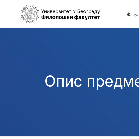
Факу
Опис предм