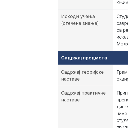
књиж
Исходи учења
Студ
(стечена знања)
савр
са р
иска
Може
Садржај предмета
Садржај теоријске
Грам
наставе
оквир
Садржај практичне
Прип
наставе
преп
диск
чиме
студ
прил