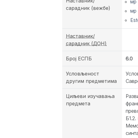
Наставник/
мр
сарадник (вежбе)
мр
Est
Наставник/
сарадник (ДОН)
Број ЕСПБ
6.0
Условљеност
Усло
другим предметима
Савр
Циљеви изучавања
Разв
предмета
фран
прев
Б1.2
Мемо
синт