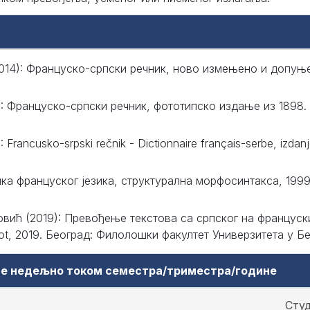
014): Француско-српски речник, ново измењено и допуњ
: Француско-српски речник, фототипско издање из 1898.
: Francusko-srpski rečnik - Dictionnaire français-serbe, izdanj
ика француског језика, структурална морфосинтакса, 1999
овић (2019): Превођење текстова са српског на француск
, 2019. Београд: Филолошки факултет Универзитета у Бе
аве недељно током семестра/триместра/године
Студ