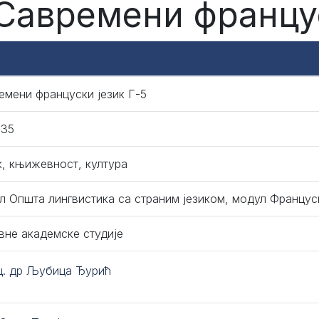
 Савремени францус
емени француски језик Г-5
035
к, књижевност, култура
л Општа лингвистика са страним језиком, модул Француск
вне академске студије
ц. др Љубица Ђурић