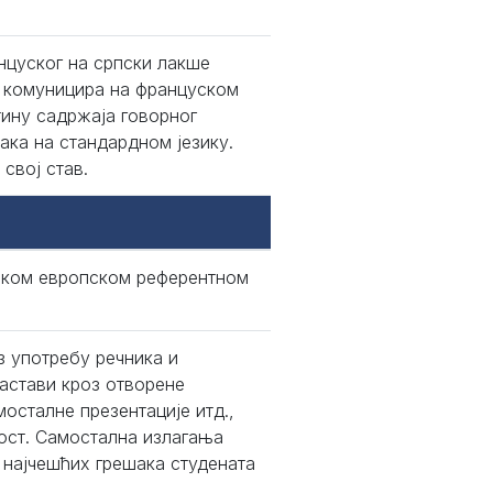
анцуског на српски лакше
 комуницира на француском
ину садржаја говорног
нака на стандардном језику.
свој став.
ичком европском референтном
з употребу речника и
астави кроз отворене
мосталне презентације итд.,
ност. Самостална излагања
 најчешћих грешака студената