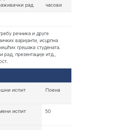
раживачки рад
часови
требу речника и друге
зичких варијанти, исцрпна
чешћих грешака студената.
 рад, презентације итд.,
ост.
ршни испит
Поена
мени испит
50