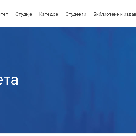
лтет
Студије
Катедре
Студенти
Библиотеке и изда
ета