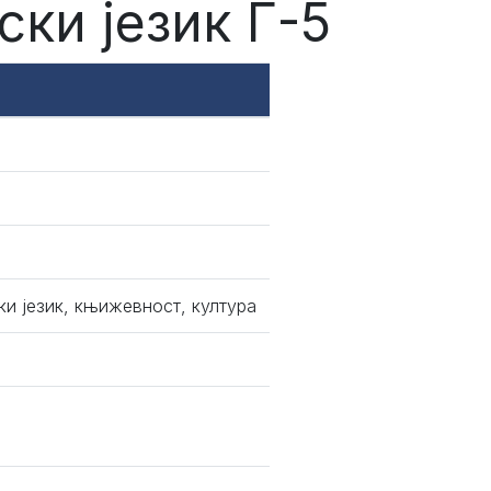
ки језик Г-5
и језик, књижевност, култура