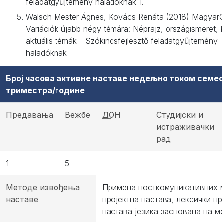
feladatgyűjtemény haladóknak 1.
Walsch Mester Ágnes, Kovács Renáta (2018) Magyar
Variációk újabb négy témára: Néprajz, országismeret, k
aktuális témák - Szókincsfejlesztő feladatgyűjtemény
haladóknak
Број часова активне наставе недељно током семе
триместра/године
Предавања
Вежбе
ДОН
Студијски и
истраживачки
рад
1
5
Методе извођења
Примена посткомуникативних 
наставе
пројектна настава, лексички пр
настава језика заснована на 