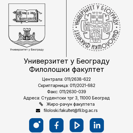
Универзитет у Београду
Филолошки факултет
Централа: 011/2638-622
Скриптарница: 011/2021-682
Факс: 011/2630-039
Адреса: Студентски трг 3, 11000 Београд
Жиро-рачун факултета
filoloski.fakultet@fil.bg.ac.rs