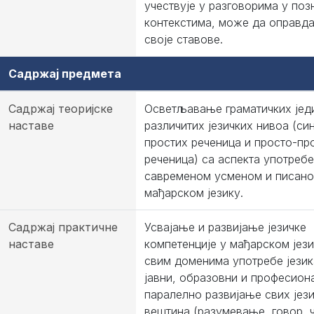
учествује у разговорима у поз
контекстима, може да оправда
своје ставове.
Садржај предмета
Садржај теоријске
Осветљавање граматичких јед
наставе
различитих језичких нивоа (си
простих реченица и просто-п
реченица) са аспекта употребе
савременом усменом и писан
мађарском језику.
Садржај практичне
Усвајање и развијање језичке
наставе
компетенције у мађарском јези
свим доменима употребе језика
јавни, образовни и професиона
паралелно развијање свих јез
вештина (разумевање, говор, 