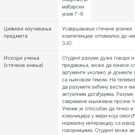
мађарски
језик Г-6
Циљеви изучавања
Усавршавање стечене језичке
предмета
компетенције оптимално до ни
ЗЈО.
Исходи учења
Студент разуме дуже говоре и
(стечена знања)
предавања, може да изнесе с
аргументе уколико је донекле 
са њиховом темом. На телеви
да разумете већину вести и ем
актуелним догађајима. Разуме
савремене књижевне прозне т
Ученик је способан да течно и
комуницира у мери која омогу
нормалну интеракцију са изво
говорницима. Студент може ак