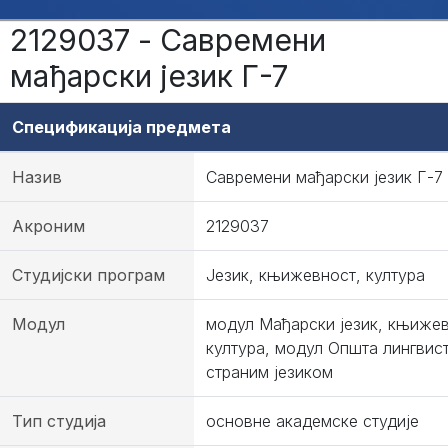
2129037 - Савремени
мађарски језик Г-7
Спецификација предмета
Назив
Савремени мађарски језик Г-7
Акроним
2129037
Студијски програм
Језик, књижевност, култура
Модул
модул Мађарски језик, књижев
култура, модул Општа лингвис
страним језиком
Тип студија
основне академске студије