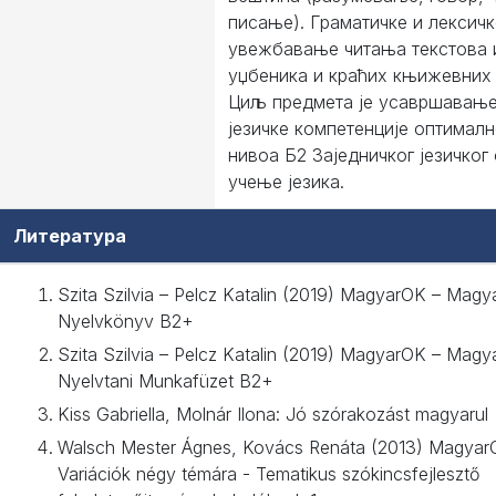
писање). Граматичке и лексич
увежбавање читањa текстова 
уџбеника и краћих књижевних 
Циљ предмета је усавршавање
језичке компетенције оптимал
нивоа Б2 Заједничког језичког
учење језика.
Литература
Szita Szilvia – Pelcz Katalin (2019) MagyarOK – Magy
Nyelvkönyv B2+
Szita Szilvia – Pelcz Katalin (2019) MagyarOK – Magy
Nyelvtani Munkafüzet B2+
Kiss Gabriella, Molnár Ilona: Jó szórakozást magyarul
Walsch Mester Ágnes, Kovács Renáta (2013) Magyar
Variációk négy témára - Tematikus szókincsfejlesztő