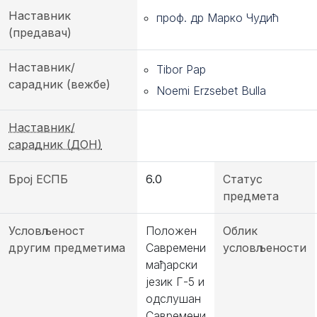
Наставник
проф. др Марко Чудић
(предавач)
Наставник/
Tibor Pap
сарадник (вежбе)
Noemi Erzsebet Bulla
Наставник/
сарадник (ДОН)
Број ЕСПБ
6.0
Статус
предмета
Условљеност
Положен
Облик
другим предметима
Савремени
условљености
мађарски
језик Г-5 и
одслушан
Савремени