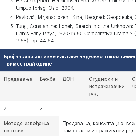
He Chengzhou: Henrik Ibsen And Modern Chinese Dr
Unipub forlag, Oslo, 2004.
Pavlović, Mirjana: Ibzen i Kina, Beograd: Geopoetika, 
Tung, Constantine: Lonely Search into the Unknown: 
Han's Early Plays, 1920-1930, Comparative Drama 2 (
1968), pp. 44-54.
Број часова активне наставе недељно током семе
триместра/године
Предавања
Вежбе
ДОН
Студијски и
О
истраживачки
ч
рад
2
2
Методе извођења
Предавања, консултације, веж
наставе
самостални истраживачки рад.