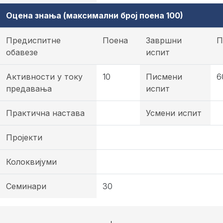
Оцена знања (максимални број поена 100)
Предиспитне
Поена
Завршни
П
обавезе
испит
Активности у току
10
Писмени
6
предавања
испит
Практична настава
Усмени испит
Пројекти
Колоквијуми
Семинари
30