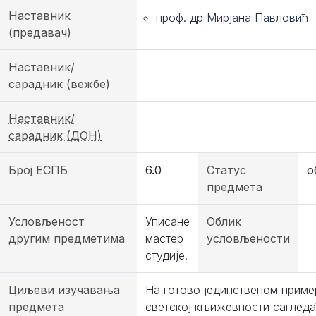
Наставник
проф. др Мирјана Павловић
(предавач)
Наставник/
сарадник (вежбе)
Наставник/
сарадник (ДОН)
Број ЕСПБ
6.0
Статус
о
предмета
Условљеност
Уписане
Облик
другим предметима
мастер
условљености
студије.
Циљеви изучавања
На готово јединственом приме
предмета
светској књижевности саглед