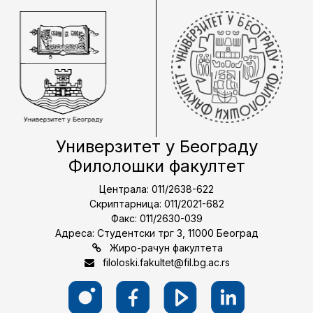
Универзитет у Београду
Филолошки факултет
Централа: 011/2638-622
Скриптарница: 011/2021-682
Факс: 011/2630-039
Адреса: Студентски трг 3, 11000 Београд
Жиро-рачун факултета
filoloski.fakultet@fil.bg.ac.rs