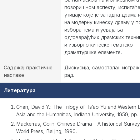
позоришном аспекту, испитаћ
утицаје које је западна драма
на модерну кинеску драму у п
избора тема и усвајања
одговарајућих драмских техни
и изворно кинеске тематско-
драматуршке елементе.
Садржај практичне
Дискусија, самосталaн истраж
наставе
рад.
Литература
Chen, David Y.: The Trilogy of Ts’ao Yu and Western
Asia and the Humanities, Indiana University, 1959, pp.
Mackerras, Colin: Chinese Drama – A historical Surve
World Press, Beijing, 1990.