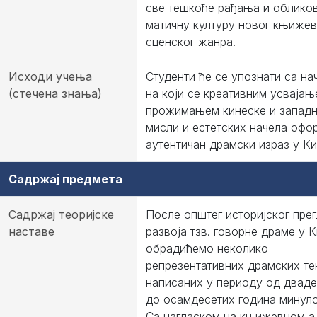
све тешкоће рађања и облико
матичну културу новог књиже
сценског жанра.
Исходи учења
Студенти ће се упознати са н
(стечена знања)
на који се креативним усвајањ
прожимањем кинеске и запад
мисли и естетских начела офо
аутентичан драмски израз у Ки
Садржај предмета
Садржај теоријске
После општег историјског пре
наставе
развоја тзв. говорне драме у К
обрадићемо неколико
репрезентативних драмских те
написаних у периоду од дваде
до осамдесетих година минуло
Са нагласком на књижевном а