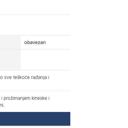
obavezan
o sve teškoće rađanja i
 i prožimanjem kineske i
ni.