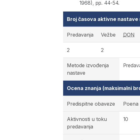
1968), pp. 44-54.
Broj časova aktivne nastave
Predavanja
Vežbe
DON
2
2
Metode izvođenja
Predava
nastave
Ocena znanja (maksimalni br
Predispitne obaveze
Poena
Aktivnosti u toku
10
predavanja