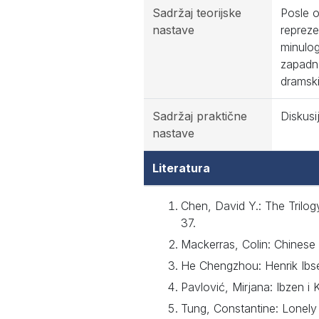
Sadržaj teorijske
Posle o
nastave
repreze
minulog
zapadn
dramski
Sadržaj praktične
Diskusi
nastave
Literatura
Chen, David Y.: The Trilog
37.
Mackerras, Colin: Chinese 
He Chengzhou: Henrik Ibs
Pavlović, Mirjana: Ibzen i
Tung, Constantine: Lonely