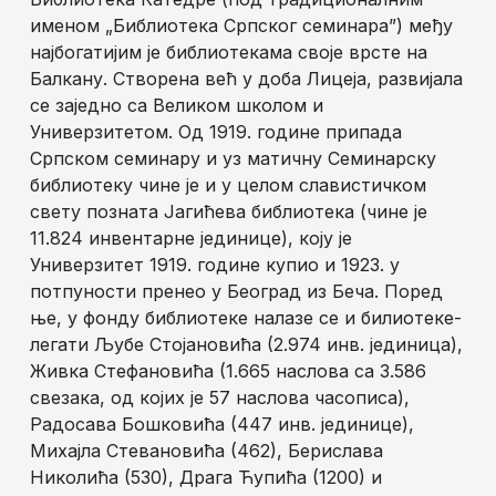
именом „Библиотека Српског семинара”) међу
најбогатијим је библиотекама своје врсте на
Балкану. Створена већ у доба Лицеја, развијала
се заједно са Великом школом и
Универзитетом. Од 1919. године припада
Српском семинару и уз матичну Семинарску
библиотеку чине је и у целом славистичком
свету позната Јагићева библиотека (чине је
11.824 инвентарне јединице), коју је
Универзитет 1919. године купио и 1923. у
потпуности пренео у Београд из Беча. Поред
ње, у фонду библиотеке налазе се и билиотеке-
легати Љубе Стојановића (2.974 инв. јединица),
Живка Стефановића (1.665 наслова са 3.586
свезака, од којих је 57 наслова часописа),
Радосава Бошковића (447 инв. јединице),
Михајла Стевановића (462), Берислава
Николића (530), Драга Ћупића (1200) и