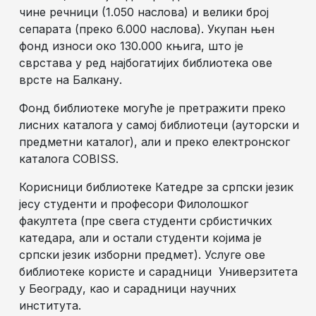
чине речници (1.050 наслова) и велики број
сепарата (преко 6.000 наслова). Укупан њен
фонд износи око 130.000 књига, што је
сврстава у ред најбогатијих библиотека ове
врсте на Балкану.
Фонд библиотеке могуће је претражити преко
лисних каталога у самој библиотеци (ауторски и
предметни каталог), али и преко електронског
каталога COBISS.
Корисници библиотеке Катедре за српски језик
јесу студенти и професори Филолошког
факултета (пре свега студенти србистичких
катедара, али и остали студенти којима је
српски језик изборни предмет). Услуге ове
библиотеке користе и сарадници Универзитета
у Београду, као и сарадници научних
института.