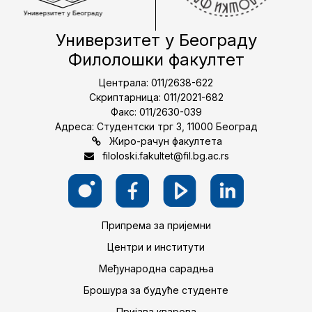
Универзитет у Београду
Филолошки факултет
Централа: 011/2638-622
Скриптарница: 011/2021-682
Факс: 011/2630-039
Адреса: Студентски трг 3, 11000 Београд
Жиро-рачун факултета
filoloski.fakultet@fil.bg.ac.rs
Припрема за пријемни
Центри и институти
Међународна сарадња
Брошура за будуће студенте
Пријава кварова