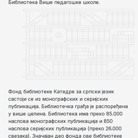
Библиотека Више педагошке школе.
Фонд библиотеке Катедре за српски језик
састоји се из монографских и серијских
публикација. Библиотечка грађа је распоређена
у више целина. Библиотека има преко 85.000
наслова монографских публикација и 850
наслова серијских публикација (преко 26.000
свезака). Значајан део фонда ове библиотеке