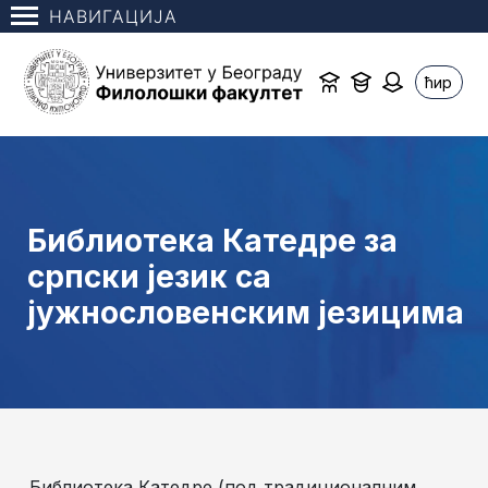
НАВИГАЦИЈА
ћир
Библиотека Катедре за
српски језик са
јужнословенским језицима
Библиотека Катедре (под традиционалним