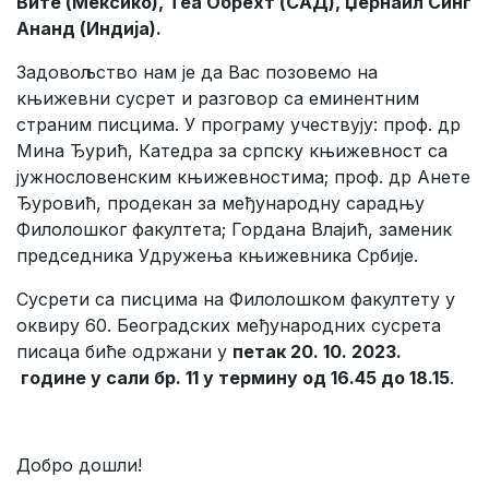
Вите (Мексико), Теа Обрехт (САД), Џернаил Синг
Ананд (Индија).
Задовољство нам је да Вас позовемо на
књижевни сусрет и разговор са еминентним
страним писцима. У програму учествују: проф. др
Мина Ђурић, Ка­тедра за српску књижевност са
јужнословенским књижевностима; проф. др Ане­те
Ђуровић, продекан за међународну сарадњу
Филолошког факултета; Гор­дана Влајић, заменик
председника Удружења књижевника Србије.
Сусрети са писцима на Филолошком факултету у
оквиру 60. Београдских међународних сусрета
писаца биће одржани у
петак 20. 10. 2023.
године у сали бр. 11 у термину од 16.45 до 18.15
.
Добро дошли!