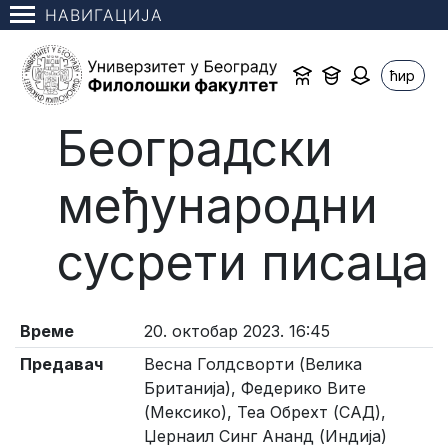
НАВИГАЦИЈА
ћир
Београдски
међународни
сусрети писаца
Време
20. октобар 2023. 16:45
Предавач
Весна Голдсворти (Велика
Британија), Федерико Вите
(Мексико), Теа Обрехт (САД),
Џернаил Синг Ананд (Индија)