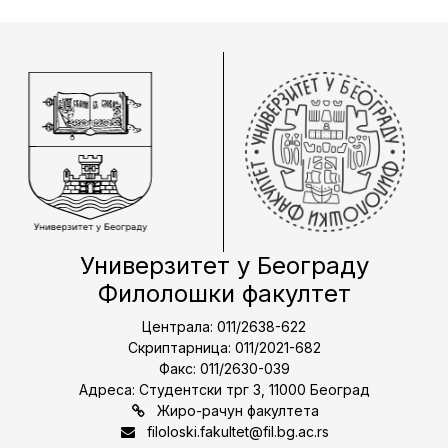
Универзитет у Београду
Филолошки факултет
Централа: 011/2638-622
Скриптарница: 011/2021-682
Факс: 011/2630-039
Адреса: Студентски трг 3, 11000 Београд
Жиро-рачун факултета
filoloski.fakultet@fil.bg.ac.rs