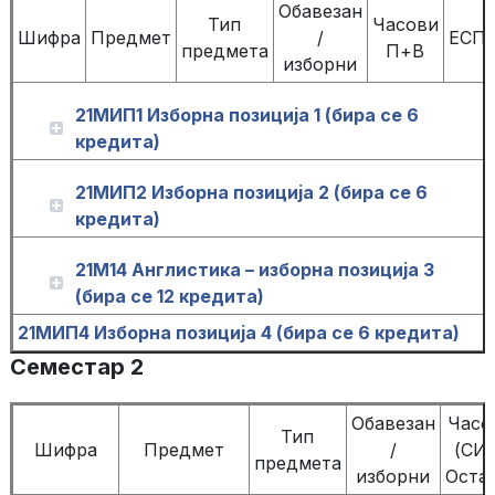
Обавезан
Тип
Часови
Шифра
Предмет
/
ЕСП
предмета
П+В
изборни
21МИП1 Изборна позиција 1 (бира се 6
кредита)
21МИП2 Изборна позиција 2 (бира се 6
кредита)
21М14 Англистика – изборна позиција 3
(бира се 12 кредита)
21МИП4 Изборна позиција 4 (бира се 6 кредита)
Семестар 2
Обавезан
Часо
Тип
Шифра
Предмет
/
(СИ
предмета
изборни
Оста