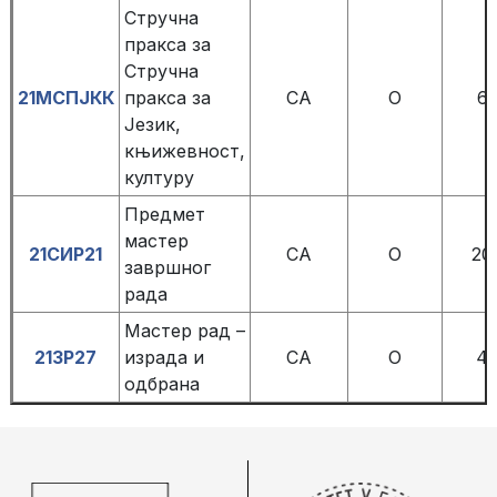
Стручна
пракса за
Стручна
21МСПЈКК
пракса за
СА
О
6
Језик,
књижевност,
културу
Предмет
мастер
21СИР21
СА
О
20
завршног
рада
Мастер рад –
21ЗР27
израда и
СА
О
4
одбрана