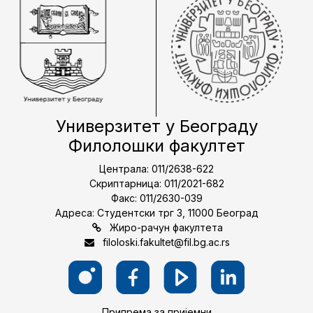
Универзитет у Београду
Филолошки факултет
Централа: 011/2638-622
Скриптарница: 011/2021-682
Факс: 011/2630-039
Адреса: Студентски трг 3, 11000 Београд
Жиро-рачун факултета
filoloski.fakultet@fil.bg.ac.rs
Припрема за пријемни