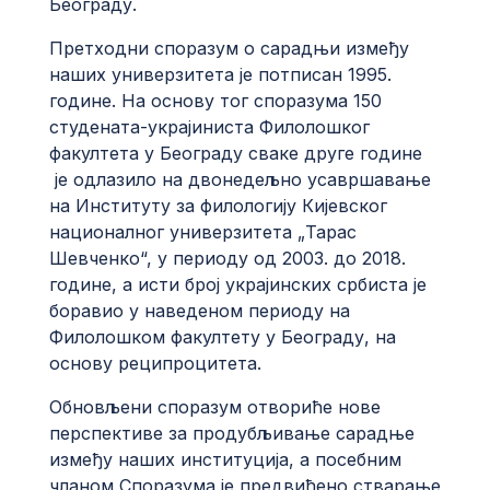
Београду.
Претходни споразум о сарадњи између
наших универзитета је потписан 1995.
године. На основу тог споразума 150
студената-украјиниста Филолошког
факултета у Београду сваке друге године
је одлазило на двонедељно усавршавање
на Институту за филологију Кијевског
националног универзитета „Тарас
Шевченко“, у периоду од 2003. до 2018.
године, а исти број украјинских србиста је
боравио у наведеном периоду на
Филолошком факултету у Београду, на
основу реципроцитета.
Обновљени споразум отвориће нове
перспективе за продубљивање сарадње
између наших институција, а посебним
чланом Споразума је предвиђено стварање