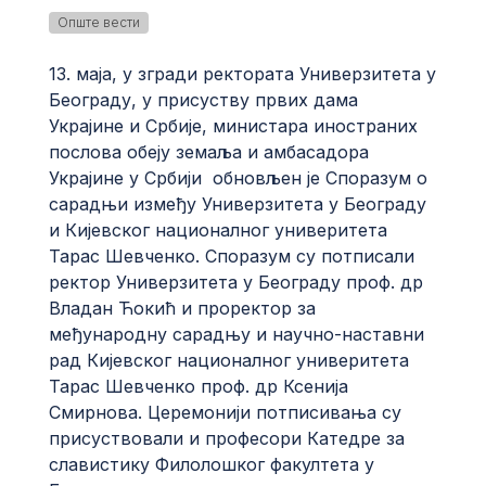
Опште вести
13. маја, у згради ректората Универзитета у
Београду, у присуству првих дама
Украјине и Србије, министара иностраних
послова обеју земаља и амбасадора
Украјине у Србији обновљен је Споразум о
сарадњи између Универзитета у Београду
и Кијевског националног универитета
Тарас Шевченко. Споразум су потписали
ректор Универзитета у Београду проф. др
Владан Ћокић и проректор за
међународну сарадњу и научно-наставни
рад Кијевског националног универитета
Тарас Шевченко проф. др Ксенија
Смирнова. Церемонији потписивања су
присуствовали и професори Катедре за
славистику Филолошког факултета у