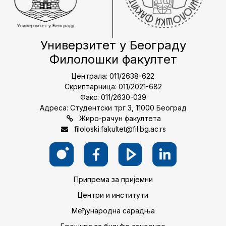
Универзитет у Београду
Филолошки факултет
Централа: 011/2638-622
Скриптарница: 011/2021-682
Факс: 011/2630-039
Адреса: Студентски трг 3, 11000 Београд
Жиро-рачун факултета
filoloski.fakultet@fil.bg.ac.rs
Припрема за пријемни
Центри и институти
Међународна сарадња