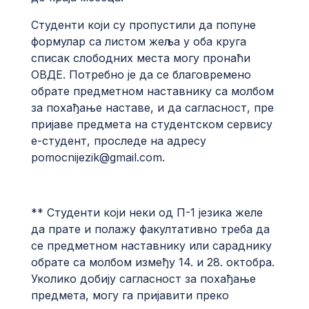
Студенти који су пропустили да попуне
формулар са листом жеља у оба круга
списак слободних места могу пронаћи
ОВДЕ
. Потребно је да се благовремено
обрате предметном наставнику са молбом
за похађање наставе, и да сагласност, пре
пријаве предмета на студентском сервису
е-студент, проследе на адресу
pomocnijezik@gmail.com
.
** Студенти који неки од П-1 језика желе
да прате и полажу факултативно треба да
се предметном наставнику или сараднику
обрате са молбом између 14. и 28. октобра.
Уколико добију сагласност за похађање
предмета, могу га пријавити преко