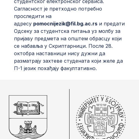
студентског електронског сервиса.
Сагласност је претходно потребно
проследити на
адресу
pomocnijezik
@
fil
.
bg
.
ac
.
rs
и предати
Одсеку за студентска питања уз молбу за
пријаву предмета на општем обрасцу који
се набавља у Скриптарници. После 28.
октобра наставници нису дужни да
разматрају захтеве студената који желе да
П-1 језик похађају факултативно.