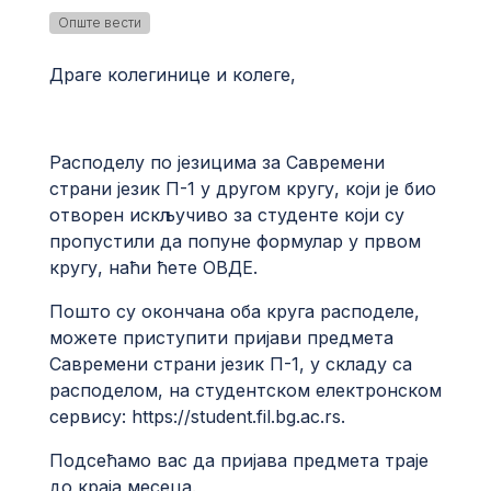
Опште вести
Драге колегинице и колеге,
Расподелу по језицима за Савремени
страни језик П-1 у другом кругу, који је био
отворен искључиво за студенте који су
пропустили да попуне формулар у првом
кругу, наћи ћете
ОВДЕ
.
Пошто су окончана оба круга расподеле,
можете приступити пријави предмета
Савремени страни језик П-1, у складу са
расподелом, на студентском електронском
сервису:
https://student.fil.bg.ac.rs
.
Подсећамо вас да пријава предмета траје
до краја месеца.