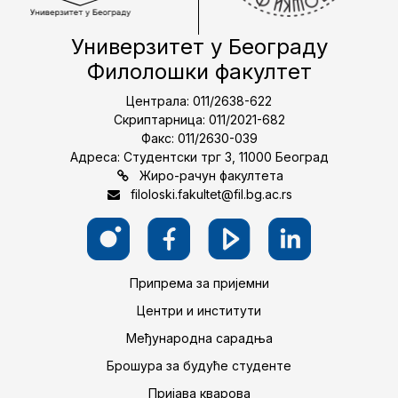
Универзитет у Београду
Филолошки факултет
Централа: 011/2638-622
Скриптарница: 011/2021-682
Факс: 011/2630-039
Адреса: Студентски трг 3, 11000 Београд
Жиро-рачун факултета
filoloski.fakultet@fil.bg.ac.rs
Припрема за пријемни
Центри и институти
Међународна сарадња
Брошура за будуће студенте
Пријава кварова