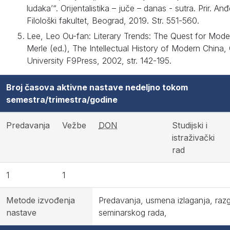
ludaka’“. Orijentalistika – juče – danas - sutra. Prir. An
Filološki fakultet, Beograd, 2019. Str. 551-560.
Lee, Leo Ou-fan: Literary Trends: The Quest for Mode
Merle (ed.), The Intellectual History of Modern China
University F9Press, 2002, str. 142-195.
Broj časova aktivne nastave nedeljno tokom
semestra/trimestra/godine
Predavanja
Vežbe
DON
Studijski i
istraživački
rad
1
1
Metode izvođenja
Predavanja, usmena izlaganja, razg
nastave
seminarskog rada,