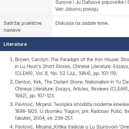
Sunove i Ju Dafuove pripovetke i
Ven Jiduovu poeziju.
Sadržaj praktične
Diskusija na zadate teme.
nastave
Literatura
Brown, Carolyn: The Paradigm of the Iron House: Sho
in Lu Hsun's Short Stories. Chinese Literature: Essays
(CLEAR), Vol. 6, No. 1/2 (Jul., 1984), pp. 101-119.
Denton, Kirk, The Distant Shore: Nationalism in Yu Da
Chinese Literature: Essays, Articles, Reviews (CLEAR),
1992), pp. 107-123.
Pavlović, Mirjana: Teorijska ishodišta moderne kineske
1898-1925. U zborniku Tragovi, prir. Radosav Pušić. Be
fakultet, 2004, str. 238-257.
Pavlović, Mirjana:„Kritika tradicije u Lu Sjunovom ʻDn