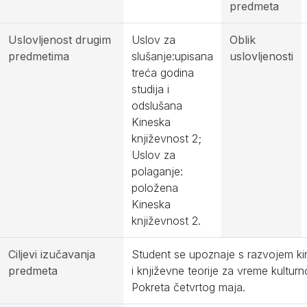
predmeta
Uslovljenost drugim
Uslov za
Oblik
predmetima
slušanje:upisana
uslovljenosti
treća godina
studija i
odslušana
Kineska
književnost 2;
Uslov za
polaganje:
položena
Kineska
književnost 2.
Ciljevi izučavanja
Student se upoznaje s razvojem ki
predmeta
i književne teorije za vreme kultur
Pokreta četvrtog maja.