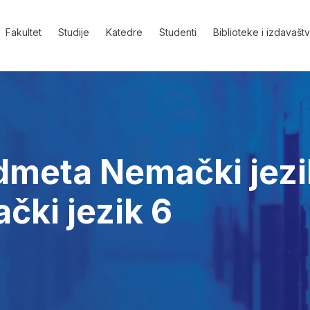
Fakultet
Studije
Katedre
Studenti
Biblioteke i izdavašt
dmeta Nemački jezi
ački jezik 6