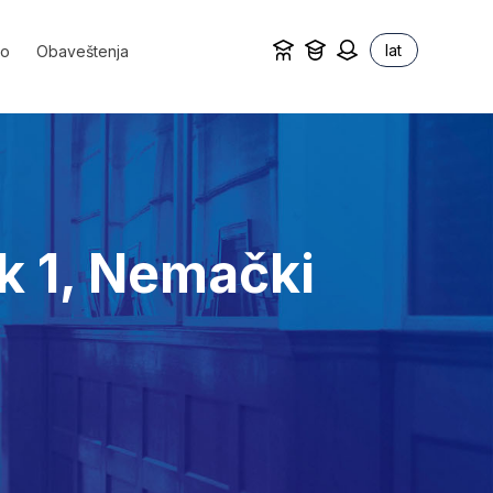
lat
vo
Obaveštenja
k 1, Nemački