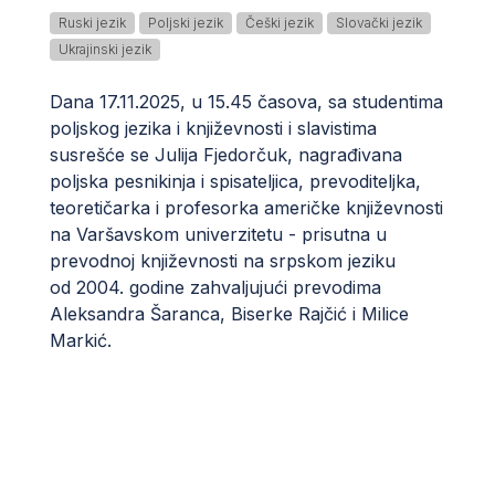
Ruski jezik
Poljski jezik
Češki jezik
Slovački jezik
Ukrajinski jezik
Dana 17.11.2025, u 15.45 časova, sa studentima
poljskog jezika i književnosti i slavistima
susrešće se Julija Fjedorčuk, nagrađivana
poljska pesnikinja i spisateljica, prevoditeljka,
teoretičarka i profesorka američke književnosti
na Varšavskom univerzitetu - prisutna u
prevodnoj književnosti na srpskom jeziku
od 2004. godine zahvaljujući prevodima
Aleksandra Šaranca, Biserke Rajčić i Milice
Markić.