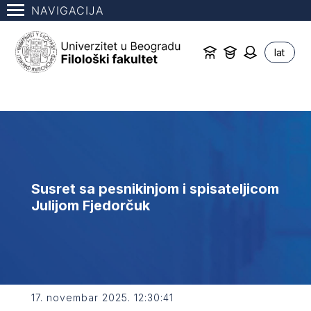
NAVIGACIJA
lat
Susret sa pesnikinjom i spisateljicom
Julijom Fjedorčuk
17. novembar 2025. 12:30:41