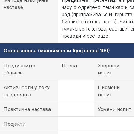
Методе извођења
Предавања, презентације и ра
наставе
часу о одређеној теми као и с
рад (претраживање интернета 
библиотечких каталога). Читањ
тумачење текстова, састави, е
преводи и расправе.
Оцена знања (максимални број поена 100)
Предиспитне
Поена
Завршни
обавезе
испит
Активности у току
Писмени
предавања
испит
Практична настава
Усмени испит
Пројекти