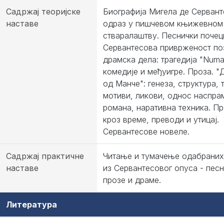
Садржај теоријске
Биографија Мигела де Сервант
наставе
одраз у пишчевом књижевном
стваралаштву. Песнички почец
Сервантесова приврженост по
драмска дела: трагедија "Numa
комедије и међуигре. Проза. "
од Манче": генеза, структура, 
мотиви, ликови, однос наспра
романа, наративна техника. Пр
кроз време, преводи и утицај.
Сервантесове новеле.
Садржај практичне
Читање и тумачење одабрани
наставе
из Сервантесовог опуса - пес
прозе и драме.
Литература