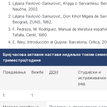
Ljiljana Pavlović-Samurović, Knjiga o Servantesu. Be
Naučna, 2002.
Ljiljana Pavlović-Samurović, Don Kihot Migela de Ser
Beograd, ZUNS, 1982.
F. Pedraza, M. Rodríguez, Manual de literatura español
Tafalla, Cénlit, 1980
E. Riley, Introducción al Quijote. Barcelona, Crítica, 2
Број часова активне наставе недељно током семе
триместра/године
Предавања
Вежбе
ДОН
Студијски и
истраживачки
рад
1
1