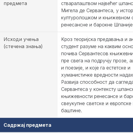
предмета
стваралаштвом највећег шпанс
Мигела де Сервантеса, у истор
културолошком и књижевном
ренесансне и барокне Шпаније
Исходи учења
Kроз теоријска предавања и а
(стечена знања)
студент разуме на каквим осн
почива Сервантесов књижевни
пре свега на подручју прозе, 
и поезије, и које га естетске и
хуманистичке вредности надах
Развија способност да саглед
Сервантеса у контексту шпанс
књижевности ренесансе и баро
свеукупне светске и европске
баштине.
Садржај предмета