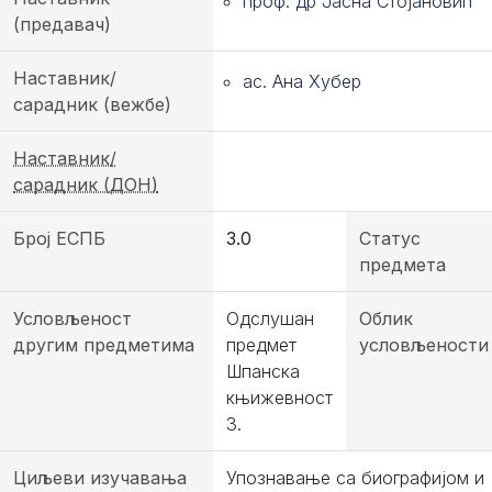
проф. др Јасна Стојановић
(предавач)
Наставник/
ас. Ана Хубер
сарадник (вежбе)
Наставник/
сарадник (ДОН)
Број ЕСПБ
3.0
Статус
предмета
Условљеност
Одслушан
Облик
другим предметима
предмет
условљености
Шпанска
књижевност
3.
Циљеви изучавања
Упознавање са биографијом и