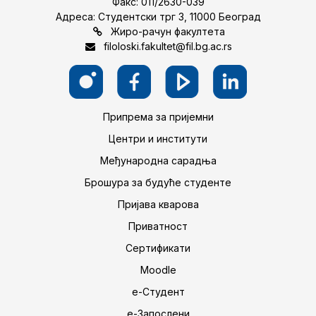
Факс: 011/2630-039
Адреса: Студентски трг 3, 11000 Београд
Жиро-рачун факултета
filoloski.fakultet@fil.bg.ac.rs
Припрема за пријемни
Центри и институти
Међународна сарадња
Брошура за будуће студенте
Пријава кварова
Приватност
Сертификати
Moodle
е-Студент
е-Запослени