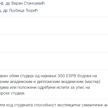
оф. др Веран Станојевић
ц. др Љубица Ђурић
арен обим студија од најмање 300 ESPB бодова на
вним академским и дипломским академским (мастер)
ијама или положени одређени испити за упис на
орске студије.
ити код студената способност експлицитне семантичке ан