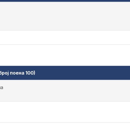
рој поена 100)
на