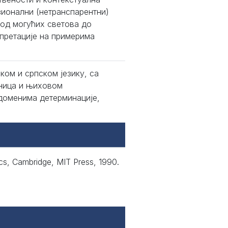
зионални (нетранспарентни)
е од могућих светова до
рпретације на примерима
ом и српском језику, са
иница и њиховом
доменима детерминације,
cs, Cambridge, MIT Press, 1990.