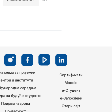
ипрема за пријемни
Сертификати
Центри и институти
Moodle
ђународна сарадња
е-Студент
ра за будуће студенте
е-Запослени
Пријава кварова
Стари сајт
Приватност