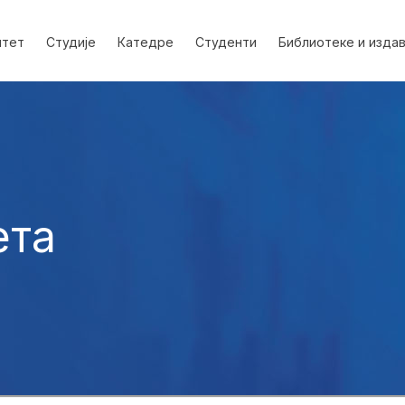
лтет
Студије
Катедре
Студенти
Библиотеке и изда
ета