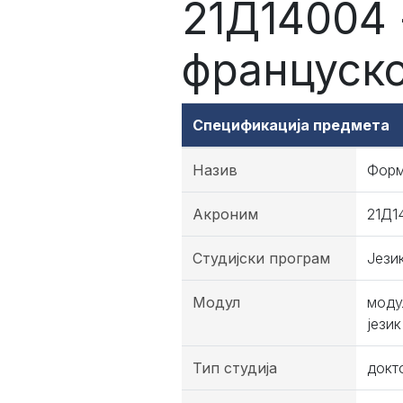
21Д14004 
француско
Спецификација предмета
Назив
Форм
Акроним
21Д1
Студијски програм
Јези
Модул
моду
језик
Тип студија
докт