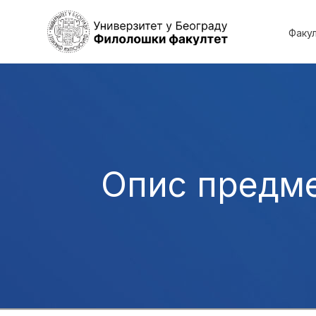
Факу
Опис предм