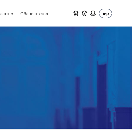
ћир
ваштво
Обавештења