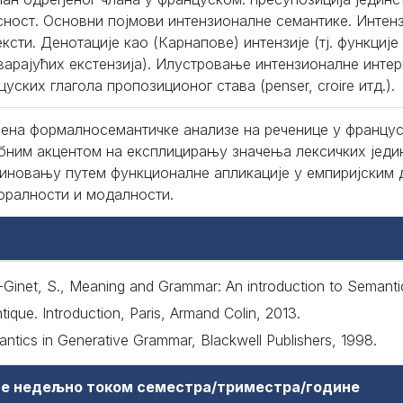
сност. Основни појмови интензионалне семантике. Интен
ексти. Денотације као (Карнапове) интензије (тј. функциј
варајућих екстензија). Илустровање интензионалне инте
уских глагола пропозиционог става (penser, croire итд.).
ена формалносемантичке анализе на реченице у француск
бним акцентом на експлицирању значења лексичких јед
иновању путем функционалне апликације у емпиријским 
оралности и модалности.
-Ginet, S., Meaning and Grammar: An introduction to Semanti
tique. Introduction, Paris, Armand Colin, 2013.
mantics in Generative Grammar, Blackwell Publishers, 1998.
аве недељно током семестра/триместра/године