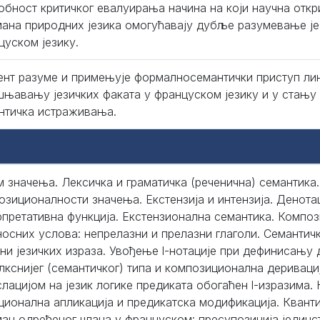
обност критичког евалуирања начина на који научна откр
мана природних језика омогућавају дубље разумевање ј
цуском језику.
ент разуме и примењује формалносемантички приступ ли
шњавању језичких факата у француском језику и у стању 
нтичка истраживања.
м значења. Лексичка и граматичка (реченична) семантика
озиционалности значења. Екстензија и интензија. Денотац
рпретативна функција. Екстензионална семантика. Компо
носних услова: непрелазни и прелазни глаголи. Семантич
ни језичких израза. Увођење l-нотације при дефинисању 
лкснијег (семантичког) типа и композиционална дериваци
слацијом на језик логике предиката обогаћен l-изразима
ционална апликација и предикатска модификација. Квант
ман одређеног члана у француском: пресупозиција јединс