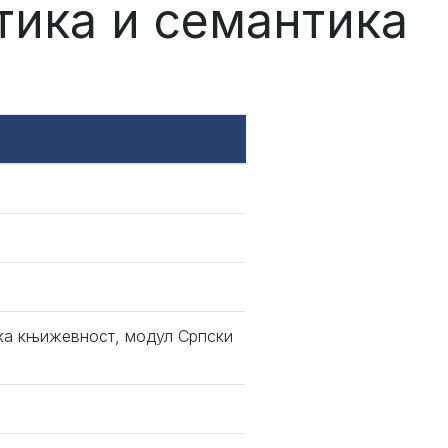
тика и семантика
ка књижевност, модул Српски