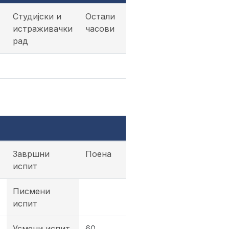
Студијски и
Остали
истраживачки
часови
рад
Завршни
Поена
испит
Писмени
испит
Усмени испит
60