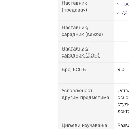
Наставник
пр
(предавач)
до
Наставник/
сарадник (вежбе)
Наставник/
сарадник (ДОН)
Број ЕСПБ
9.0
Условљеност
Оств
другим предметима
осно
студ
докт
Циљеви изучавања
Разв