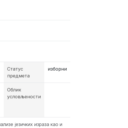
Статус
изборни
предмета
Облик
условљености
ализе језичких израза као и