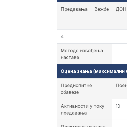
Предавања
Вежбе
ДОН
4
Методе извођења
наставе
Оцена знања (максимални б
Предиспитне
Пое
обавезе
Активности у току
10
предавања
Практична настава