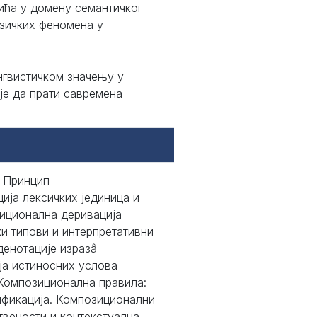
ића у домену семантичког
езичких феномена у
нгвистичком значењу у
је да прати савремена
. Принцип
ија лексичких јединица и
зиционална деривација
ки типови и интерпретативни
денотације изразâ
ја истиносних услова
. Композиционална правила:
ификација. Композиционални
твености и контекстуална