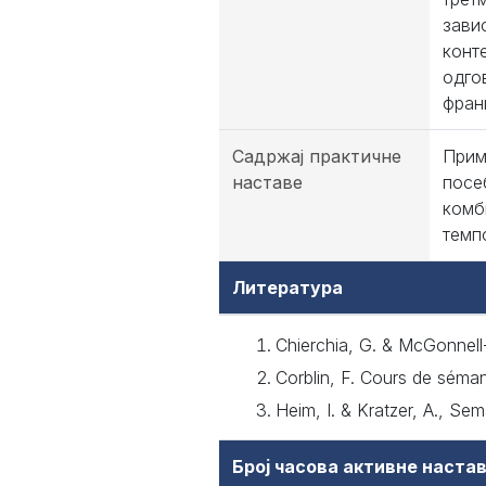
зави
конт
одго
франц
Садржај практичне
Прим
наставе
посе
комб
темп
Литература
Chierchia, G. & McGonnell
Corblin, F. Cours de séman
Heim, I. & Kratzer, A., Se
Број часова активне наст