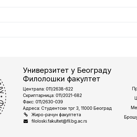
Универзитет у Београду
Филолошки факултет
Пр
Централа: 011/2638-622
Скриптарница: 011/2021-682
Факс: 011/2630-039
Ме
Адреса: Студентски трг 3, 11000 Београд
Жиро-рачун факултета
Брошу
filoloski.fakultet@fil.bg.ac.rs