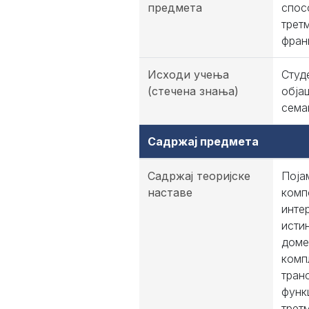
предмета
спос
трет
фран
Исходи учења
Студ
(стечена знања)
обја
сема
Садржај предмета
Садржај теоријске
Поја
наставе
комп
инте
исти
доме
комп
тран
функ
трет