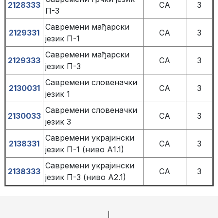
2128333
СА
3
П-3
Савремени мађарски
2129331
СА
3
језик П-1
Савремени мађарски
2129333
СА
3
језик П-3
Савремени словеначки
2130031
СА
3
језик 1
Савремени словеначки
2130033
СА
3
језик 3
Савремени украјински
2138331
СА
3
језик П-1 (ниво А1.1)
Савремени украјински
2138333
СА
3
језик П-3 (ниво А2.1)