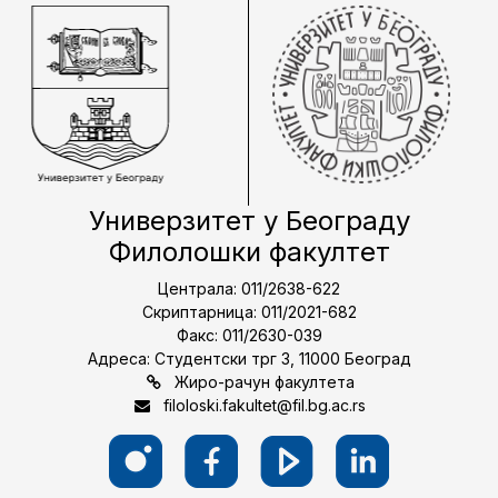
Универзитет у Београду
Филолошки факултет
Централа: 011/2638-622
Скриптарница: 011/2021-682
Факс: 011/2630-039
Адреса: Студентски трг 3, 11000 Београд
Жиро-рачун факултета
filoloski.fakultet@fil.bg.ac.rs