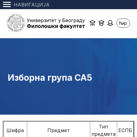
НАВИГАЦИЈА
ћир
Изборна група СА5
Тип
Шифра
Предмет
ЕСПБ
предмета