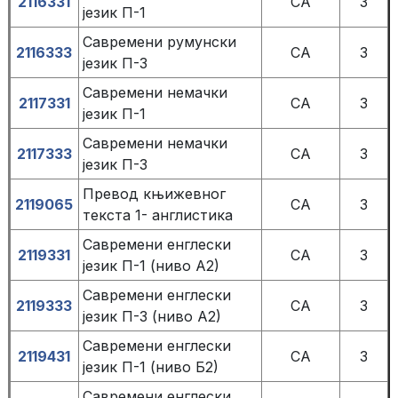
2116331
СА
3
језик П-1
Савремени румунски
2116333
СА
3
језик П-3
Савремени немачки
2117331
СА
3
језик П-1
Савремени немачки
2117333
СА
3
језик П-3
Превод књижевног
2119065
СА
3
текста 1- англистика
Савремени енглески
2119331
СА
3
језик П-1 (ниво А2)
Савремени енглески
2119333
СА
3
језик П-3 (ниво А2)
Савремени енглески
2119431
СА
3
језик П-1 (ниво Б2)
Савремени енглески