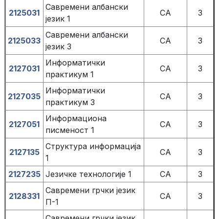
Савремени албански
2125031
СА
3
језик 1
Савремени албански
2125033
СА
3
језик 3
Информатички
2127031
СА
3
практикум 1
Информатички
2127035
СА
3
практикум 3
Информациона
2127051
СА
3
писменост 1
Структура информација
2127135
СА
3
1
2127235
Језичке технологије 1
СА
3
Савремени грчки језик
2128331
СА
3
П-1
Савремени грчки језик