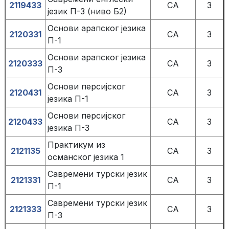
2119433
СА
3
језик П-3 (ниво Б2)
Основи арапског језика
2120331
СА
3
П-1
Основи арапског језика
2120333
СА
3
П-3
Основи персијског
2120431
СА
3
језика П-1
Основи персијског
2120433
СА
3
језика П-3
Практикум из
2121135
СА
3
османског језика 1
Савремени турски језик
2121331
СА
3
П-1
Савремени турски језик
2121333
СА
3
П-3