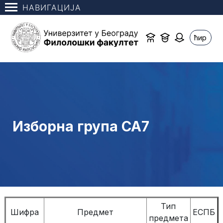
НАВИГАЦИЈА
ћир
Изборна група СА7
Тип
Шифра
Предмет
ЕСПБ
предмета