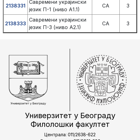
Савремени украјински
2138331
СА
3
језик П-1 (ниво А1.1)
Савремени украјински
2138333
СА
3
језик П-3 (ниво А2.1)
Универзитет у Београду
Филолошки факултет
Централа: 011/2638-622