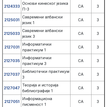
Основи кинеског језика
2124333
СА
3
П-3
Савремени албански
2125031
СА
3
језик 1
Савремени албански
2125033
СА
3
језик 3
Информатички
2127031
СА
3
практикум 1
Информатички
2127035
СА
3
практикум 3
Библиотечки практикум
2127037
СА
3
3
Теорија и историја
2127047
СА
3
библиографије 1
Информациона
2127051
СА
3
писменост 1