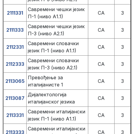
Савремени чешки језик
2111331
СА
3
П-1 (ниво А1.1)
Савремени чешки језик
2111333
СА
3
П-3 (ниво А2.1)
Савремени словачки
2112331
СА
3
језик П-1 (ниво А1.1)
Савремени словачки
2112333
СА
3
језик П-3 (ниво А2.1)
Превођење за
2113065
СА
3
италијанисте 1
Дијалектологија
2113087
СА
3
италијанског језика
Савремени италијански
2113331
СА
3
језик П-1 (ниво А1.1)
Савремени италијански
2113333
СА
3