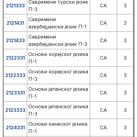
Савремени турски језик
2121333
СА
3
П-3
Савремени
2121431
СА
3
азербејџански језик П-1
Савремени
2121433
СА
3
азербејџански језик П-3
Основи корејског језика
2122331
СА
3
П-1
Основи корејског језика
2122333
СА
3
П-3
Основи јапанског језика
2123331
СА
3
П-1
Основи јапанског језика
2123333
СА
3
П-3
Основи кинеског језика
2124331
СА
3
П-1