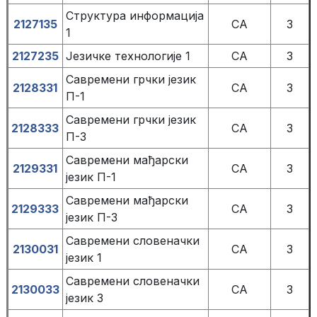
Структура информација
2127135
СА
3
1
2127235
Језичке технологије 1
СА
3
Савремени грчки језик
2128331
СА
3
П-1
Савремени грчки језик
2128333
СА
3
П-3
Савремени мађарски
2129331
СА
3
језик П-1
Савремени мађарски
2129333
СА
3
језик П-3
Савремени словеначки
2130031
СА
3
језик 1
Савремени словеначки
2130033
СА
3
језик 3