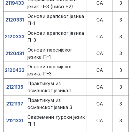
2119433
СА
3
језик П-3 (ниво Б2)
Основи арапског језика
2120331
СА
3
П-1
Основи арапског језика
2120333
СА
3
П-3
Основи персијског
2120431
СА
3
језика П-1
Основи персијског
2120433
СА
3
језика П-3
Практикум из
2121135
СА
3
османског језика 1
Практикум из
2121137
СА
3
османског језика 3
Савремени турски језик
2121331
СА
3
П-1