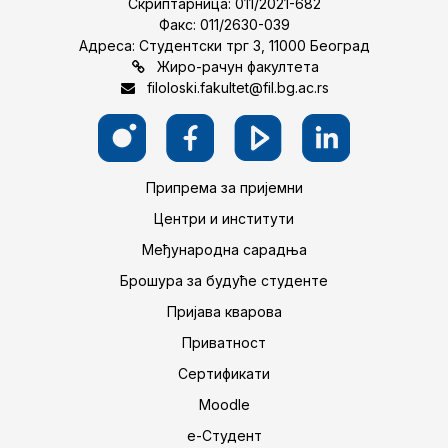
Скриптарница: 011/2021-682
Факс: 011/2630-039
Адреса: Студентски трг 3, 11000 Београд
Жиро-рачун факултета
filoloski.fakultet@fil.bg.ac.rs
Припрема за пријемни
Центри и институти
Међународна сарадња
Брошура за будуће студенте
Пријава кварова
Приватност
Сертификати
Moodle
е-Студент