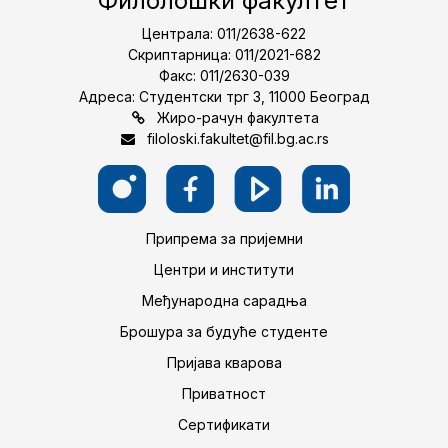
Филолошки факултет
Централа: 011/2638-622
Скриптарница: 011/2021-682
Факс: 011/2630-039
Адреса: Студентски трг 3, 11000 Београд
Жиро-рачун факултета
filoloski.fakultet@fil.bg.ac.rs
Припрема за пријемни
Центри и институти
Међународна сарадња
Брошура за будуће студенте
Пријава кварова
Приватност
Сертификати