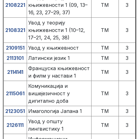
2108221
књижевности 1 (09, 13–
TM
3
16, 23, 27–29, 37)
Увод у теорију
2108321
књижевности 1 (10–12,
TM
3
17–21, 24, 25, 38)
2109151
Увод у књижевност
TM
3
2113101
Латински језик 1
TM
3
Француска књижевност
2114141
TM
3
и филм у настави 1
Комуникација и
2115061
вишејезичност у
TM
3
дигитално доба
2123051
Имагологија Јапана 1
TM
3
Увод у општу
2126111
TM
3
лингвистику 1