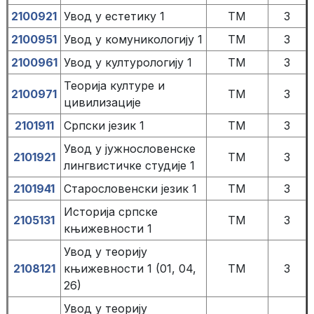
2100921
Увод у естетику 1
TM
3
2100951
Увод у комуникологију 1
TM
3
2100961
Увод у културологију 1
TM
3
Теорија културе и
2100971
TM
3
цивилизације
2101911
Српски језик 1
TM
3
Увод у јужнословенске
2101921
TM
3
лингвистичке студије 1
2101941
Старословенски језик 1
TM
3
Историја српске
2105131
TM
3
књижевности 1
Увод у теорију
2108121
књижевности 1 (01, 04,
TM
3
26)
Увод у теорију