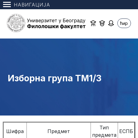
НАВИГАЦИЈА
ћир
Изборна група ТМ1/3
Тип
Шифра
Предмет
ЕСПБ
предмета