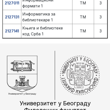
Информациони
2127011
TM
3
формати 1
Информатика за
2127131
TM
3
библиотекаре 1
Књига и библиотеке
2127141
TM
3
код Срба 1
Универзитет у Београду