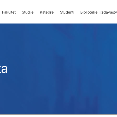
Fakultet
Studije
Katedre
Studenti
Biblioteke i izdavašt
ta