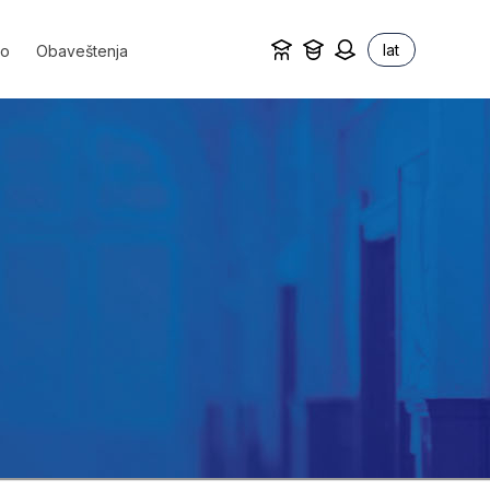
lat
vo
Obaveštenja