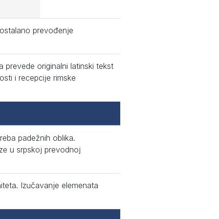
mostalano prevođenje
revede originalni latinski tekst
sti i recepcije rimske
reba padežnih oblika.
oze u srpskoj prevodnoj
niteta. Izučavanje elemenata