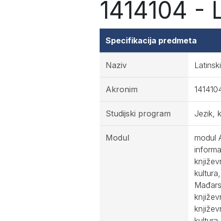
1414104 - L
Specifikacija predmeta
Naziv
Latinski
Akronim
141410
Studijski program
Jezik, 
Modul
modul A
informa
književ
kultura
Mađarsk
književ
književ
kultura