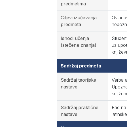
predmetima
Ciljevi izučavanja
Ovlada
predmeta
nepozna
Ishodi učenja
Student
(stečena znanja)
uz upot
književ
Sadržaj predmeta
Sadržaj teorijske
Verba a
nastave
Upoznav
knjiženo
Sadržaj praktične
Rad na 
nastave
latinsk