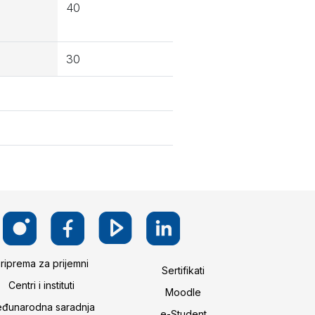
40
30
riprema za prijemni
Sertifikati
Centri i instituti
Moodle
đunarodna saradnja
e-Student