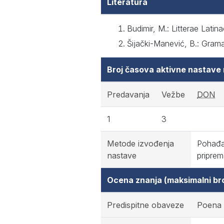
Literatura
Budimir, M.: Litterae Lati
Šijački-Manević, B.: Gram
Broj časova aktivne nastave
Predavanja
Vežbe
DON
1
3
Metode izvođenja
Pohađan
nastave
priprem
Ocena znanja (maksimalni br
Predispitne obaveze
Poena