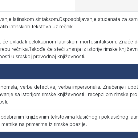
vanje latinskom sintaksom.Osposobljavanje studenata za sa
tih latinskioh tekstova uz rečnik.
 će ovladati celokupnom latinskom morfosintaksom. Znaće da p
rebu rečnika.Takođe će steći znanja iz istorije rimske književno
nosti u srpskoj prevodnoj književnosti.
nomala, verba defectiva, verba impersonalia. Značenje i upot
anje sa istorijom rimske književnosti i recepcijom rimske pr
sti.
odabranim književnim tekstovima klasičnog i poklasičnog lati
e metrike na primerima iz rimske poezije.