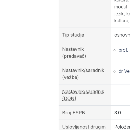
modul T
jezik, 
kultura
Tip studija
osnovn
Nastavnik
prof.
(predavač)
Nastavnik/saradnik
dr Ve
(vežbe)
Nastavnik/saradnik
(DON)
Broj ESPB
3.0
Uslovljenost drugim
Položen