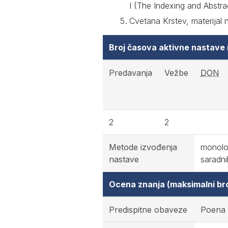
I (The Indexing and Abstrac
Cvetana Krstev, materijal 
Broj časova aktivne nastave
Predavanja
Vežbe
DON
2
2
Metode izvođenja
monološ
nastave
saradni
Ocena znanja (maksimalni br
Predispitne obaveze
Poena