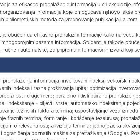
nje za efikasno pronalaženje informacija u eri eksplozije in
e organizovanja informacija koje omogućava njihovo lakše p
h bibliometrijskih metoda za vrednovanje publikacija i autora.
 je obučen da efikasno pronalazi informacije kako na vebu ko
 u mnogobrojnim bazama informacija. Student je takođe obuč
 ručne i automatske, za pripremu informacionih izvora koji s
 pronalaženja informacija; invertovani indeksi; vektorski i bul
vanih indeksa i razna proširivanja upita; optimizacija invertov
 preciznost i druge mere; paralelno i distribuirano pronalaženj
a. Indeksiranje - ciljevi i vrste; automatsko indeksiranje poje
avanje težinskih faktora termina; uspostavljanje veza između t
nje fraznih termina, formiranje i korišćenje tezaurusa; prona
cijom o relevantnosti; akvizicija termina; jednojezička akvizici
i ograničenja poznatih mašina za pretraživanje (Google). Po