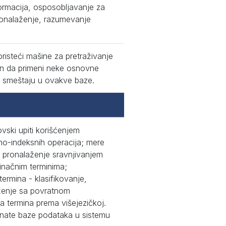
formacija, osposobljavanje za
ronalaženje, razumevanje
risteći mašine za pretraživanje
en da primeni neke osnovne
e smeštaju u ovakve baze.
ovski upiti korišćenjem
ano-indeksnih operacija; mere
e; pronalaženje sravnjivanjem
dinačnim terminima;
ermina - klasifikovanje,
laženje sa povratnom
ja termina prema višejezičkoj.
znate baze podataka u sistemu