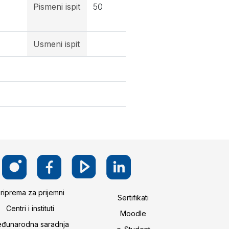
Pismeni ispit
50
Usmeni ispit
riprema za prijemni
Sertifikati
Centri i instituti
Moodle
đunarodna saradnja