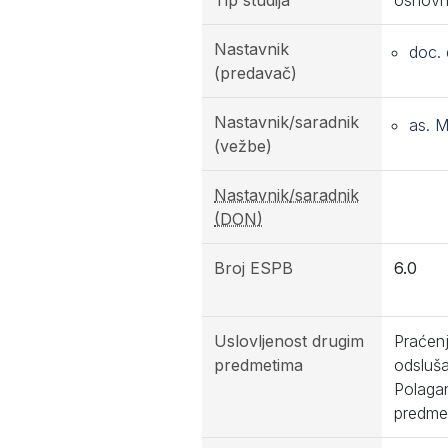
Tip studija
osnovn
Nastavnik
doc. 
(predavač)
Nastavnik/saradnik
as. M
(vežbe)
Nastavnik/saradnik
(DON)
Broj ESPB
6.0
Uslovljenost drugim
Praćenj
predmetima
odsluša
Polagan
predmet