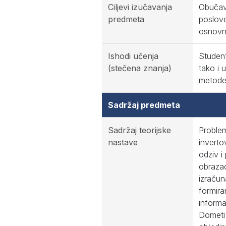
Ciljevi izučavanja
Obučava
predmeta
poslov
osnovni
Ishodi učenja
Student
(stečena znanja)
tako i
metode,
Sadržaj predmeta
Sadržaj teorijske
Problem
nastave
inverto
odziv i
obrazac
izračun
formira
informa
Dometi 