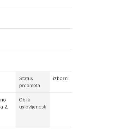
Status
izborni
predmeta
dno
Oblik
a 2.
uslovljenosti