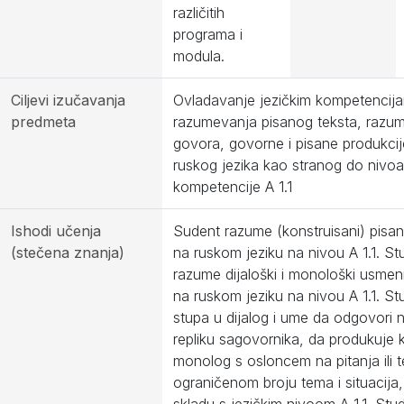
različitih
programa i
modula.
Ciljevi izučavanja
Ovladavanje jezičkim kompetencij
predmeta
razumevanja pisanog teksta, razu
govora, govorne i pisane produkcij
ruskog jezika kao stranog do nivoa
kompetencije A 1.1
Ishodi učenja
Sudent razume (konstruisani) pisani
(stečena znanja)
na ruskom jeziku na nivou A 1.1. St
razume dijaloški i monološki usmeni
na ruskom jeziku na nivou A 1.1. St
stupa u dijalog i ume da odgovori 
repliku sagovornika, da produkuje 
monolog s osloncem na pitanja ili 
ograničenom broju tema i situacija,