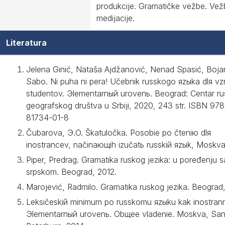
produkcije. Gramatičke vežbe. Vež
medijacije.
Literatura
Jelena Ginić, Nataša Ajdžanović, Nenad Spasić, Boja
Sabo. Ni puha ni pera! Učebnik russkogo яzыka dlя vzr
studentov. Эlementarnый urovenь. Beograd: Centar r
geografskog društva u Srbiji, 2020, 243 str. ISBN 97
81734-01-8
Čubarova, Э.O. Škatuločka. Posobie po čteniю dlя
inostrancev, načinaющih izučatь russkiй яzыk, Moskv
Piper, Predrag. Gramatika ruskog jezika: u poređenju s
srpskom. Beograd, 2012.
Marojević, Radmilo. Gramatika ruskog jezika. Beograd
Leksičeskiй minimum po russkomu яzыku kak inostra
Эlementarnый urovenь. Obщee vladenie. Moskva, San