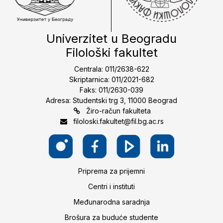
Univerzitet u Beogradu
Filološki fakultet
Centrala: 011/2638-622
Skriptarnica: 011/2021-682
Faks: 011/2630-039
Adresa: Studentski trg 3, 11000 Beograd
Žiro-račun fakulteta
filoloski.fakultet@fil.bg.ac.rs
Priprema za prijemni
Centri i instituti
Međunarodna saradnja
Brošura za buduće studente