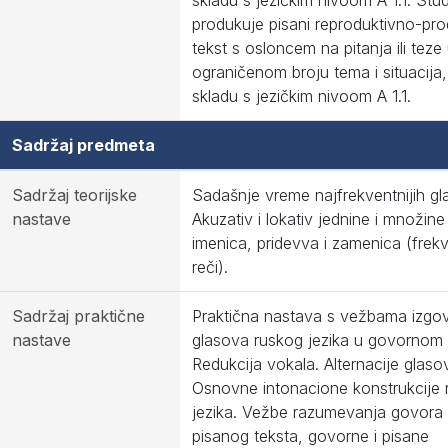
skladu s jezičkim nivoom A 1.1. Stu
produkuje pisani reproduktivno-pro
tekst s osloncem na pitanja ili teze
ograničenom broju tema i situacija,
skladu s jezičkim nivoom A 1.1.
Sadržaj predmeta
Sadržaj teorijske
Sadašnje vreme najfrekventnijih gl
nastave
Akuzativ i lokativ jednine i množine
imenica, pridevva i zamenica (frek
reči).
Sadržaj praktične
Praktična nastava s vežbama izgo
nastave
glasova ruskog jezika u govornom 
Redukcija vokala. Alternacije glaso
Osnovne intonacione konstrukcije 
jezika. Vežbe razumevanja govora 
pisanog teksta, govorne i pisane