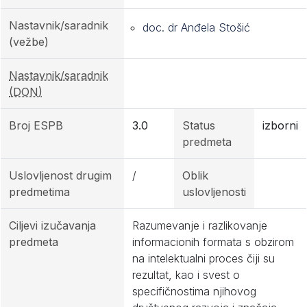
Nastavnik/saradnik
doc. dr Anđela Stošić
(vežbe)
Nastavnik/saradnik
(DON)
Broj ESPB
3.0
Status
izborni
predmeta
Uslovljenost drugim
/
Oblik
predmetima
uslovljenosti
Ciljevi izučavanja
Razumevanje i razlikovanje
predmeta
informacionih formata s obzirom
na intelektualni proces čiji su
rezultat, kao i svest o
specifičnostima njihovog