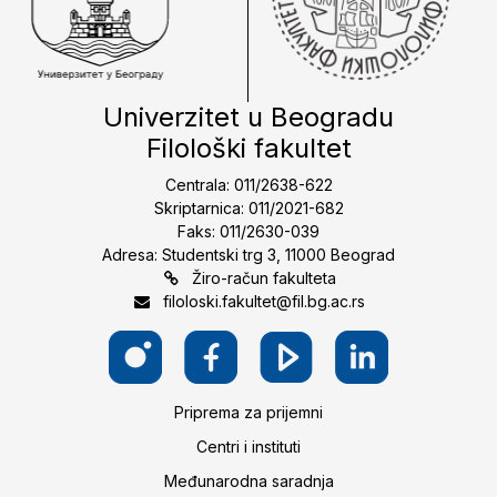
Univerzitet u Beogradu
Filološki fakultet
Centrala: 011/2638-622
Skriptarnica: 011/2021-682
Faks: 011/2630-039
Adresa: Studentski trg 3, 11000 Beograd
Žiro-račun fakulteta
filoloski.fakultet@fil.bg.ac.rs
Priprema za prijemni
Centri i instituti
Međunarodna saradnja