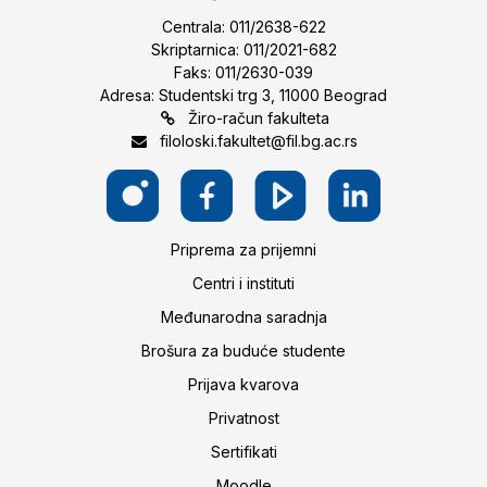
Centrala: 011/2638-622
Skriptarnica: 011/2021-682
Faks: 011/2630-039
Adresa: Studentski trg 3, 11000 Beograd
Žiro-račun fakulteta
filoloski.fakultet@fil.bg.ac.rs
Priprema za prijemni
Centri i instituti
Međunarodna saradnja
Brošura za buduće studente
Prijava kvarova
Privatnost
Sertifikati
Moodle