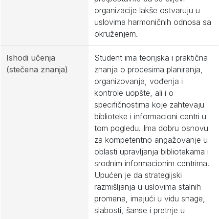
organizacije lakše ostvaruju u
uslovima harmoničnih odnosa sa
okruženjem.
Ishodi učenja
Student ima teorijska i praktična
(stečena znanja)
znanja o procesima planiranja,
organizovanja, vođenja i
kontrole uopšte, ali i o
specifičnostima koje zahtevaju
biblioteke i informacioni centri u
tom pogledu. Ima dobru osnovu
za kompetentno angažovanje u
oblasti upravljanja bibliotekama i
srodnim informacionim centrima.
Upućen je da strategijski
razmišljanja u uslovima stalnih
promena, imajući u vidu snage,
slabosti, šanse i pretnje u