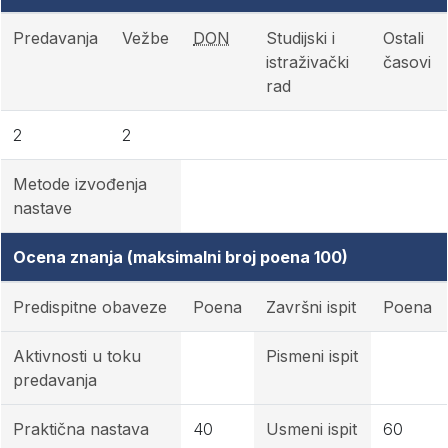
Predavanja
Vežbe
DON
Studijski i
Ostali
istraživački
časovi
rad
2
2
Metode izvođenja
nastave
Ocena znanja (maksimalni broj poena 100)
Predispitne obaveze
Poena
Završni ispit
Poena
Aktivnosti u toku
Pismeni ispit
predavanja
Praktična nastava
40
Usmeni ispit
60