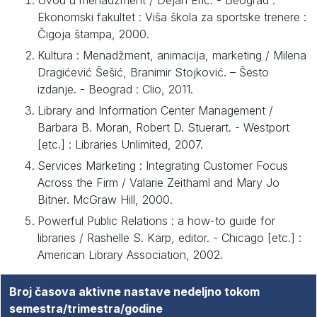
Uvod u menadžment / Dejan Erić. - Beograd :
Ekonomski fakultet : Viša škola za sportske trenere :
Čigoja štampa, 2000.
Kultura : Menadžment, animacija, marketing / Milena
Dragićević Šešić, Branimir Stojković. – Šesto
izdanje. - Beograd : Clio, 2011.
Library and Information Center Management /
Barbara B. Moran, Robert D. Stuerart. - Westport
[etc.] : Libraries Unlimited, 2007.
Services Marketing : Integrating Customer Focus
Across the Firm / Valarie Zeithaml and Mary Jo
Bitner. McGraw Hill, 2000.
Powerful Public Relations : a how-to guide for
libraries / Rashelle S. Karp, editor. - Chicago [etc.] :
American Library Association, 2002.
Broj časova aktivne nastave nedeljno tokom
semestra/trimestra/godine