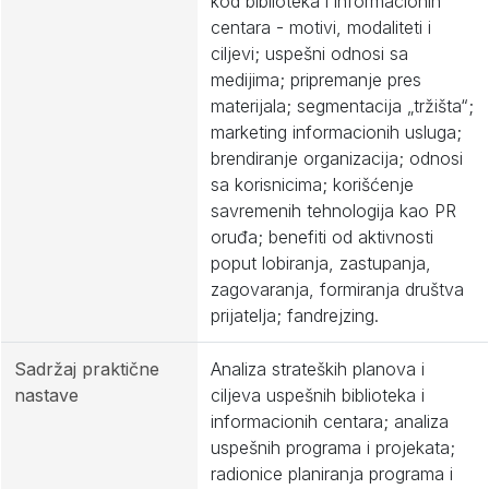
kod biblioteka i informacionih
centara - motivi, modaliteti i
ciljevi; uspešni odnosi sa
medijima; pripremanje pres
materijala; segmentacija „tržišta“;
marketing informacionih usluga;
brendiranje organizacija; odnosi
sa korisnicima; korišćenje
savremenih tehnologija kao PR
oruđa; benefiti od aktivnosti
poput lobiranja, zastupanja,
zagovaranja, formiranja društva
prijatelja; fandrejzing.
Sadržaj praktične
Analiza strateških planova i
nastave
ciljeva uspešnih biblioteka i
informacionih centara; analiza
uspešnih programa i projekata;
radionice planiranja programa i