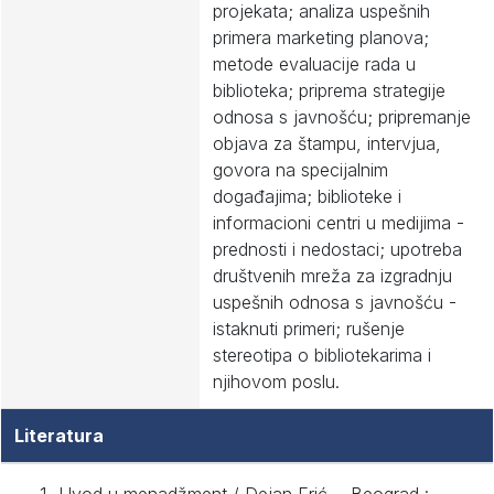
projekata; analiza uspešnih
primera marketing planova;
metode evaluacije rada u
biblioteka; priprema strategije
odnosa s javnošću; pripremanje
objava za štampu, intervjua,
govora na specijalnim
događajima; biblioteke i
informacioni centri u medijima -
prednosti i nedostaci; upotreba
društvenih mreža za izgradnju
uspešnih odnosa s javnošću -
istaknuti primeri; rušenje
stereotipa o bibliotekarima i
njihovom poslu.
Literatura