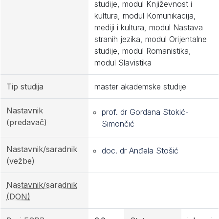
studije, modul Književnost i
kultura, modul Komunikacija,
mediji i kultura, modul Nastava
stranih jezika, modul Orijentalne
studije, modul Romanistika,
modul Slavistika
Tip studija
master akademske studije
Nastavnik
prof. dr Gordana Stokić-
(predavač)
Simončić
Nastavnik/saradnik
doc. dr Anđela Stošić
(vežbe)
Nastavnik/saradnik
(DON)