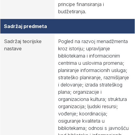
principe finansiranja i
budžetiranja.
Sadržaj predmeta
Sadržaj teorijske
Pogled na razvoj menadžmenta
nastave
kroz istoriju; upravljanje
bibliotekama i informacionim
centrima u uslovima promena;
planiranje informacionih usluga;
strateško planiranje, razmišljanje
i delovanje; izrada strateškog
plana; organizacije i
organizaciona kultura; struktura
organizacija; ljudski resursi;
vođenje; koordinacija;
osiguranje kvaliteta u
bibliotekama; odnosi s javnošću