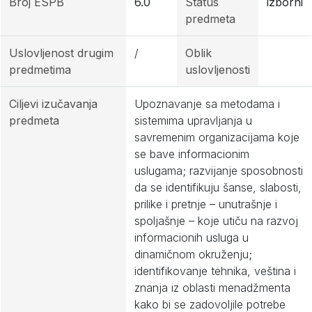
Broj ESPB
6.0
Status
izborni
predmeta
Uslovljenost drugim
/
Oblik
predmetima
uslovljenosti
Ciljevi izučavanja
Upoznavanje sa metodama i
predmeta
sistemima upravljanja u
savremenim organizacijama koje
se bave informacionim
uslugama; razvijanje sposobnosti
da se identifikuju šanse, slabosti,
prilike i pretnje – unutrašnje i
spoljašnje – koje utiču na razvoj
informacionih usluga u
dinamičnom okruženju;
identifikovanje tehnika, veština i
znanja iz oblasti menadžmenta
kako bi se zadovoljile potrebe