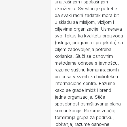
unutrašnjem i spoljašnjem
okruženju. Svestan je potrebe
da svaki radni zadatak mora biti
u skladu sa misijom, vizijom i
ciljevima organizacije. Usmerava
svoj fokus ka kvalitetu proizvoda
(usluga, programa i projekata) sa
ciljem zadovoljenja potreba
korisnika. Služi se osnovnim
metodama odnosa s javnošću,
razume suštinu komunikacionih
procesa vezanih za biblioteke i
informacione centre. Razume
kako se grade imidž i brend
jedne organizacije. Stiče
sposobnost osmišljavanja plana
komunikacije. Razume značaj
formiranja grupa za podršku,
lobiranja; razume osnovne