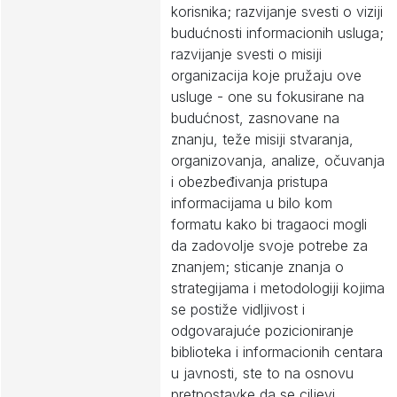
korisnika; razvijanje svesti o viziji
budućnosti informacionih usluga;
razvijanje svesti o misiji
organizacija koje pružaju ove
usluge - one su fokusirane na
budućnost, zasnovane na
znanju, teže misiji stvaranja,
organizovanja, analize, očuvanja
i obezbeđivanja pristupa
informacijama u bilo kom
formatu kako bi tragaoci mogli
da zadovolje svoje potrebe za
znanjem; sticanje znanja o
strategijama i metodologiji kojima
se postiže vidljivost i
odgovarajuće pozicioniranje
biblioteka i informacionih centara
u javnosti, ste to na osnovu
pretpostavke da se ciljevi