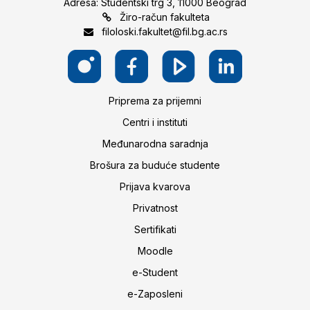
Adresa: Studentski trg 3, 11000 Beograd
Žiro-račun fakulteta
filoloski.fakultet@fil.bg.ac.rs
Priprema za prijemni
Centri i instituti
Međunarodna saradnja
Brošura za buduće studente
Prijava kvarova
Privatnost
Sertifikati
Moodle
e-Student
e-Zaposleni