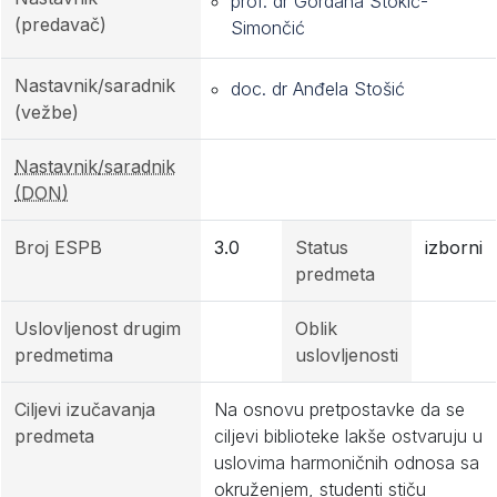
prof. dr Gordana Stokić-
(predavač)
Simončić
Nastavnik/saradnik
doc. dr Anđela Stošić
(vežbe)
Nastavnik/saradnik
(DON)
Broj ESPB
3.0
Status
izborni
predmeta
Uslovljenost drugim
Oblik
predmetima
uslovljenosti
Ciljevi izučavanja
Na osnovu pretpostavke da se
predmeta
ciljevi biblioteke lakše ostvaruju u
uslovima harmoničnih odnosa sa
okruženjem, studenti stiču