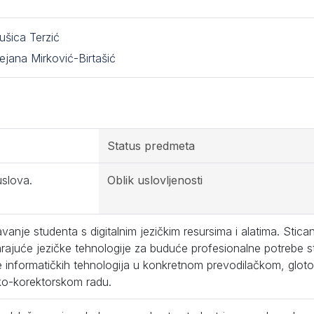
ušica Terzić
ejana Mirković-Birtašić
Status predmeta
slova.
Oblik uslovljenosti
anje studenta s digitalnim jezičkim resursima i alatima. Stic
ajuće jezičke tehnologije za buduće profesionalne potrebe s
 informatičkih tehnologija u konkretnom prevodilačkom, glotod
ko-korektorskom radu.