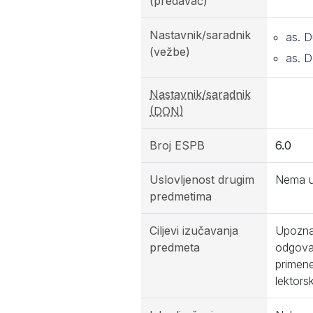
(predavač)
Nastavnik/saradnik
as. D
(vežbe)
as. D
Nastavnik/saradnik
(DON)
Broj ESPB
6.0
Uslovljenost drugim
Nema u
predmetima
Ciljevi izučavanja
Upoznav
predmeta
odgovar
primene
lektors