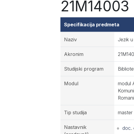
21M14003 -
Specifikacija predmeta
Naziv
Jezik u
Akronim
21M14
Studijski program
Bibliot
Modul
modul A
Komunik
Romanis
Tip studija
master
Nastavnik
doc. 