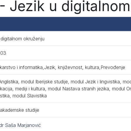
 Jezik u digitalno
 digitalnom okruženju
003
ekarstvo i informatika,Jezik, književnost, kultura,Prevođenje
nglistika, modul Iberijske studije, modul Jezik i lingvistika, mo
acija, mediji i kultura, modul Nastava stranih jezika, modul Or
tika, modul Slavistika
 akademske studije
dr Saša Marjanović