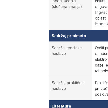
Ishodi učenja
Nakon o
(stečena znanja)
odgovar
lingvis
oblasti
lektors
Sadržaj predmeta
Sadržaj teorijske
Opšti p
nastave
odnosno
elektro
baze, e
tehnolo
Sadržaj praktične
Praktič
nastave
prevođe
poslova
Literatura