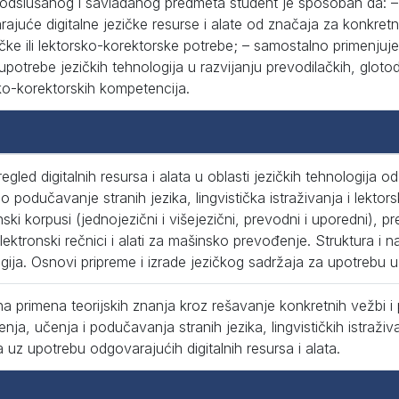
dslušanog i savladanog predmeta student je sposoban da: – p
ajuće digitalne jezičke resurse i alate od značaja za konkretn
tičke ili lektorsko-korektorske potrebe; – samostalno primenjuje 
 upotrebe jezičkih tehnologija u razvijanju prevodilačkih, glotodid
ko-korektorskih kompetencija.
regled digitalnih resursa i alata u oblasti jezičkih tehnologija
 podučavanje stranih jezika, lingvistička istraživanja i lekto
nski korpusi (jednojezični i višejezični, prevodni i uporedni),
lektronski rečnici i alati za mašinsko prevođenje. Struktura i n
gija. Osnovi pripreme i izrade jezičkog sadržaja za upotrebu u
na primena teorijskih znanja kroz rešavanje konkretnih vežbi i 
nja, učenja i podučavanja stranih jezika, lingvističkih istraživ
 uz upotrebu odgovarajućih digitalnih resursa i alata.