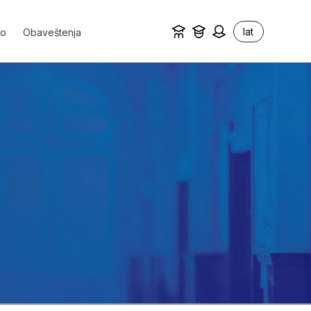
lat
vo
Obaveštenja