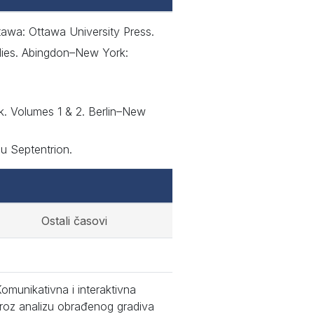
tawa: Ottawa University Press.
udies. Abingdon–New York:
ok. Volumes 1 & 2. Berlin–New
du Septentrion.
Ostali časovi
omunikativna i interaktivna
kroz analizu obrađenog gradiva