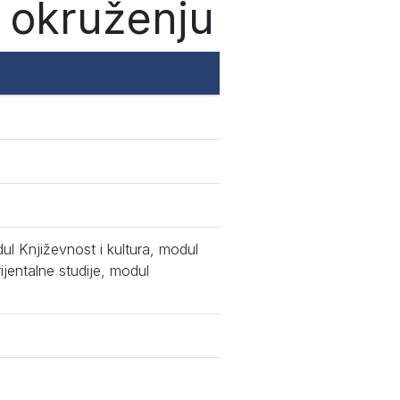
m okruženju
dul Književnost i kultura, modul
ijentalne studije, modul