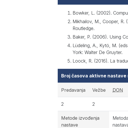
Bowker, L. (2002). Compute
Mikhailov, M., Cooper, R. 
Routledge.
Baker, P. (2006). Using C
Lüdeling, A., Kytö, M. (ed
York: Walter De Gruyter.
Loock, R. (2016). La tradu
Broj časova aktivne nastave
Predavanja
Vežbe
DON
2
2
Metode izvođenja
Metoda 
nastave
nastava