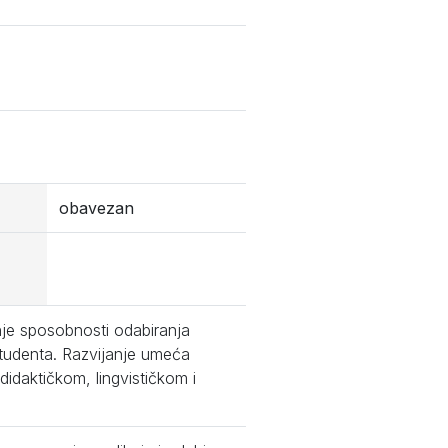
obavezan
anje sposobnosti odabiranja
tudenta. Razvijanje umeća
idaktičkom, lingvističkom i