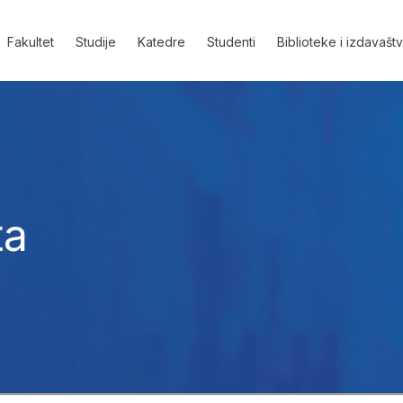
Fakultet
Studije
Katedre
Studenti
Biblioteke i izdavašt
ta