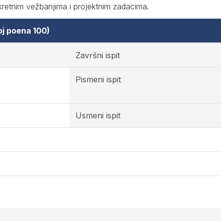
retnim vežbanjima i projektnim zadacima.
oj poena 100)
Završni ispit
Pismeni ispit
Usmeni ispit