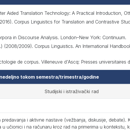
r Aided Translation Technology: A Practical Introduction, Ot
(2016). Corpus Linguistics for Translation and Contrastive St
orpora in Discourse Analysis. London–New York: Continuum.
s.) (2008/2009). Corpus Linguistics. An International Handbo
ctologie de corpus. Villeneuve d'Ascq: Presses universitaires 
 nedeljno tokom semestra/trimestra/godine
Studijski i istraživački rad
predavanja i aktivne nastave (vežbanja, diskusije, debate). K
 u učionici i na računaru kroz rad na primerima u kontekstu, 