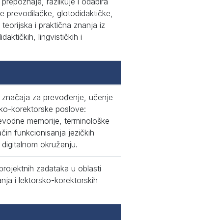
repoznaje, razlikuje i odabira
e prevodilačke, glotodidaktičke,
teorijska i praktična znanja iz
aktičkih, lingvističkih i
 od značaja za prevođenje, učenje
rsko-korektorske poslove:
 prevodne memorije, terminološke
ačin funkcionisanja jezičkih
 digitalnom okruženju.
projektnih zadataka u oblasti
anja i lektorsko-korektorskih