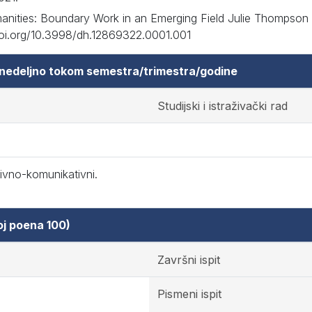
Humanities: Boundary Work in an Emerging Field Julie Thompson 
x.doi.org/10.3998/dh.12869322.0001.001
 nedeljno tokom semestra/trimestra/godine
Studijski i istraživački rad
tivno-komunikativni.
oj poena 100)
Završni ispit
Pismeni ispit