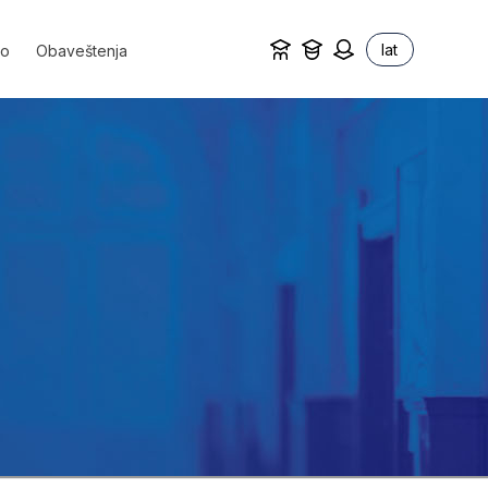
lat
vo
Obaveštenja