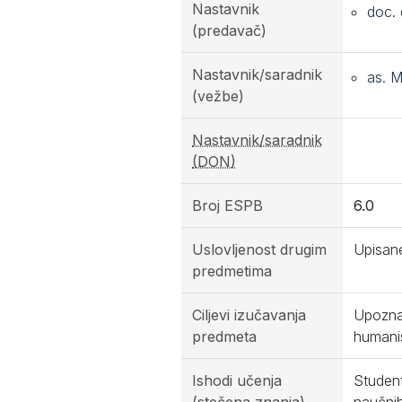
Nastavnik
doc. 
(predavač)
Nastavnik/saradnik
as. M
(vežbe)
Nastavnik/saradnik
(DON)
Broj ESPB
6.0
Uslovljenost drugim
Upisane
predmetima
Ciljevi izučavanja
Upoznav
predmeta
humanis
Ishodi učenja
Student