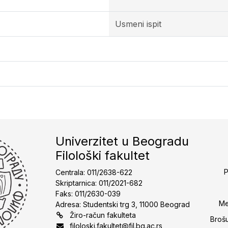
Usmeni ispit
Univerzitet u Beogradu
Filološki fakultet
P
Centrala: 011/2638-622
Skriptarnica: 011/2021-682
Faks: 011/2630-039
Me
Adresa: Studentski trg 3, 11000 Beograd
Žiro-račun fakulteta
Broš
filoloski.fakultet@fil.bg.ac.rs