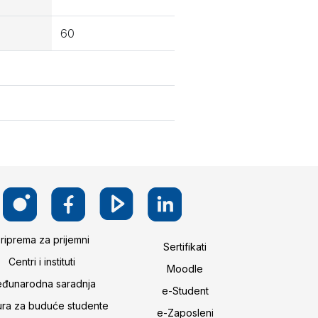
60
riprema za prijemni
Sertifikati
Centri i instituti
Moodle
đunarodna saradnja
e-Student
ura za buduće studente
e-Zaposleni