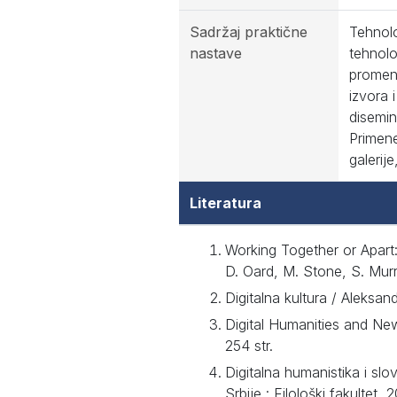
Sadržaj praktične
Tehnolo
nastave
tehnolo
promena
izvora 
disemina
Primene
galerije
Literatura
Working Together or Apart: 
D. Oard, M. Stone, S. Mur
Digitalna kultura / Aleksan
Digital Humanities and Ne
254 str.
Digitalna humanistika i sl
Srbije : Filološki fakultet, 