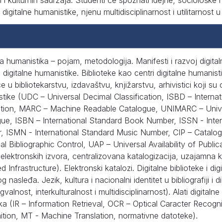
 i kulturnih sadržaja. Studenti će spoznati idejne, sociološke
 digitalne humanistike, njenu multidisciplinarnost i utilitarnos
na humanistika – pojam, metodologija. Manifesti i razvoj digital
 digitalne humanistike. Biblioteke kao centri digitalne humanist
e u bibliotekarstvu, izdavaštvu, knjižarstvu, arhivistici koji su
tike (UDC – Universal Decimal Classification, ISBD – Internat
ption, MARC – Machine Readable Catalogue, UNIMARC – Univ
ue, ISBN – International Standard Book Number, ISSN - Inter
 ISMN - International Standard Music Number, CIP – Catalogu
al Bibliographic Control, UAP – Universal Availability of Publi
 elektronskih izvora, centralizovana katalogizacija, uzajamna 
 Infrastructure). Elektronski katalozi. Digitalne biblioteke i digit
g nasleđa. Jezik, kultura i nacionalni identitet u bibliografiji i d
ngvalnost, interkulturalnost i multidisciplinarnost). Alati digitaln
eka (IR – Information Retrieval, OCR – Optical Caracter Reco
tion, MT - Machine Translation, normativne datoteke).