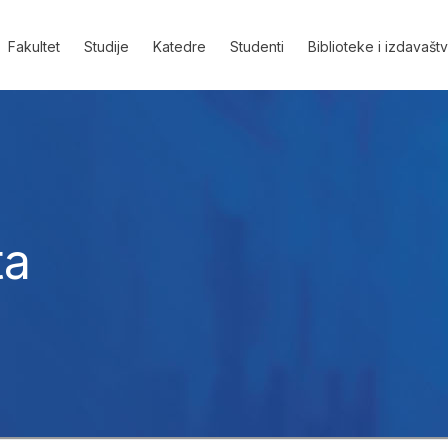
Fakultet
Studije
Katedre
Studenti
Biblioteke i izdavašt
ta