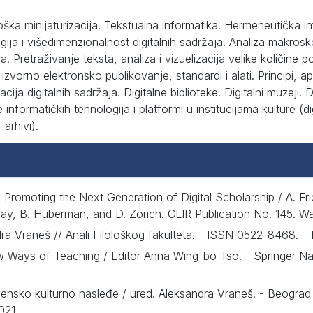
ška minijaturizacija. Tekstualna informatika. Hermeneutička i
gija i višedimenzionalnost digitalnih sadržaja. Analiza makrosk
. Pretraživanje teksta, analiza i vizuelizacija velike količine 
i izvorno elektronsko publikovanje, standardi i alati. Principi, ap
cija digitalnih sadržaja. Digitalne biblioteke. Digitalni muzeji. Dig
 informatičkih tehnologija i platformi u institucijama kulture (di
, arhivi).
Promoting the Next Generation of Digital Scholarship / A. Frie
ray, B. Huberman, and D. Zorich. CLIR Publication No. 145. W
dra Vraneš // Anali Filološkog fakulteta. - ISSN 0522-8468. – B
w Ways of Teaching / Editor Anna Wing-bo Tso. - Springer Nat
ovensko kulturno nasleđe / ured. Aleksandra Vraneš. - Beograd 
2021.