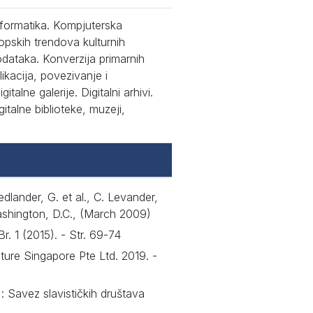
nformatika. Kompjuterska
opskih trendova kulturnih
podataka. Konverzija primarnih
likacija, povezivanje i
italne galerije. Digitalni arhivi.
gitalne biblioteke, muzeji,
dlander, G. et al., C. Levander,
ashington, D.C., (March 2009)
r. 1 (2015). - Str. 69-74
ure Singapore Pte Ltd. 2019. -
: Savez slavističkih društava