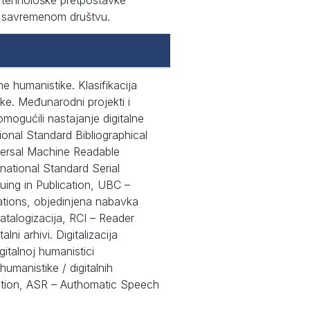
 i tehnološke pretpostavke
t u savremenom društvu.
ne humanistike. Klasifikacija
ike. Međunarodni projekti i
 omogućili nastajanje digitalne
ional Standard Bibliographical
ersal Machine Readable
national Standard Serial
ing in Publication, UBC –
cations, objedinjena nabavka
katalogizacija, RCI – Reader
alni arhivi. Digitalizacija
igitalnoj humanistici
e humanistike / digitalnih
gnition, ASR – Authomatic Speech