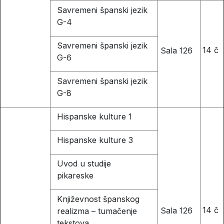
Savremeni španski jezik
G-4
Savremeni španski jezik
14 č
Sala 126
G-6
Savremeni španski jezik
G-8
Hispanske kulture 1
Hispanske kulture 3
Uvod u studije
pikareske
Književnost španskog
14 č
Sala 126
realizma – tumačenje
tekstova