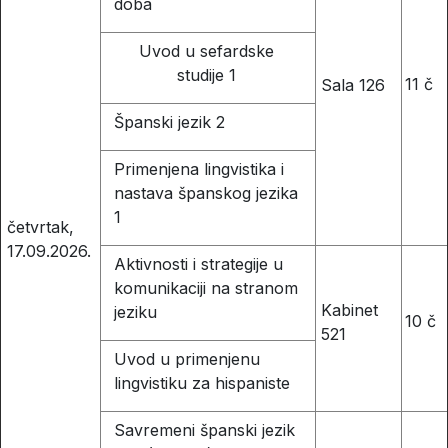
doba
Uvod u sefardske
studije 1
11 č
Sala 126
Španski jezik 2
Primenjena lingvistika i
nastava španskog jezika
1
četvrtak,
17.09.2026.
Aktivnosti i strategije u
komunikaciji na stranom
Kabinet
jeziku
10 č
521
Uvod u primenjenu
lingvistiku za hispaniste
Savremeni španski jezik