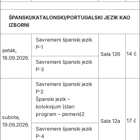
ŠPANSKI/KATALONSKI/PORTUGALSKI JEZIK KAO
IZBORNI
Savremeni španski jezik
P-1
petak,
14 č
Sala 126
18.09.2026.
Savremeni španski jezik
P-3
Savremeni španski jezik
P-2
Španski jezik –
kolokvijum (stari
program – pismeni)2
subota,
17 č
Sala 12a
19.09.2026.
Savremeni španski jezik
P-4