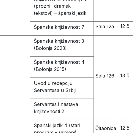
(prozni i dramski
tekstovi) – španski jezik
12 č
Sala 12a
Španska književnost 7
Španska književnost 3
(Bolonja 2023)
Španska književnost 4
(Bolonja 2015)
13 č
Sala 126
Uvod u recepciju
Servantesa u Srbiji
Servantes i nastava
književnosti 2
Španski jezik 4 (stari
12 č
Čitaonica
program – usmeni)