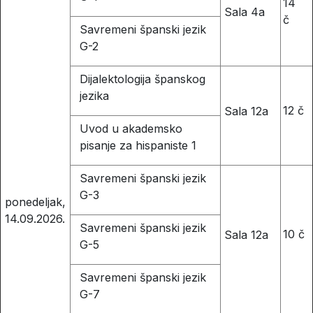
14
Sala 4a
č
Savremeni španski jezik
G-2
Dijalektologija španskog
jezika
12 č
Sala 12a
Uvod u akademsko
pisanje za hispaniste 1
Savremeni španski jezik
G-3
ponedeljak,
14.09.2026.
Savremeni španski jezik
10 č
Sala 12a
G-5
Savremeni španski jezik
G-7