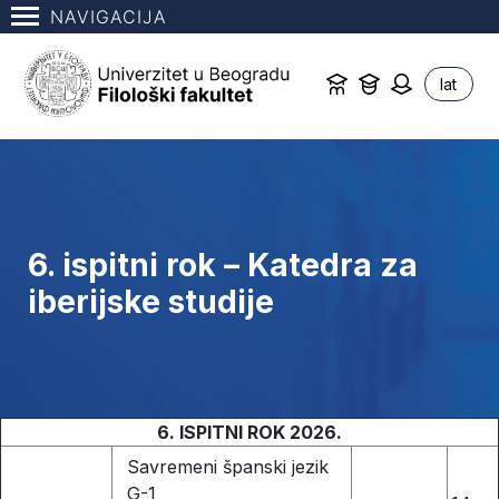
NAVIGACIJA
lat
6. ispitni rok – Katedra za
iberijske studije
6. ISPITNI ROK 2026.
Savremeni španski jezik
G-1