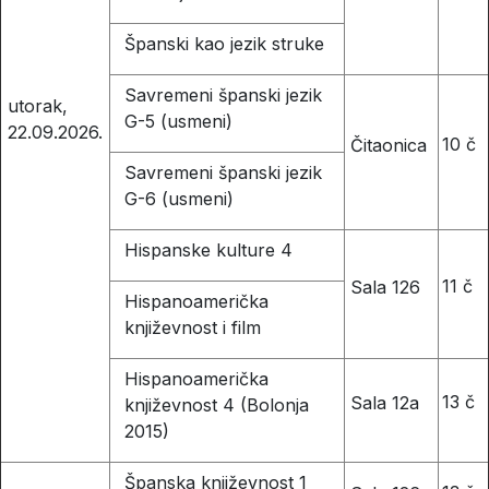
Španski kao jezik struke
Savremeni španski jezik
utorak,
G-5 (usmeni)
22.09.2026.
10 č
Čitaonica
Savremeni španski jezik
G-6 (usmeni)
Hispanske kulture 4
11 č
Sala 126
Hispanoamerička
književnost i film
Hispanoamerička
13 č
Sala 12a
književnost 4 (Bolonja
2015)
Španska književnost 1