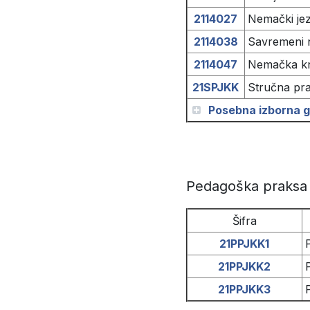
2114027
Nemački jezi
2114038
Savremeni n
2114047
Nemačka knj
21SPJKK
Stručna pr
Posebna izborna gr
Pedagoška praksa
Šifra
21PPJKK1
21PPJKK2
21PPJKK3