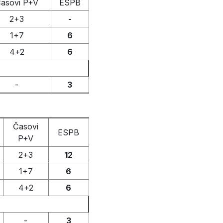
asovi P+V
ESPB
2+3
-
1+7
6
4+2
6
-
3
Časovi
ESPB
P+V
2+3
12
1+7
6
4+2
6
-
3