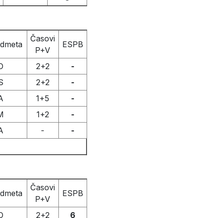
Časovi
edmeta
ESPB
P+V
O
2+2
-
S
2+2
-
A
1+5
-
M
1+2
-
A
-
-
Časovi
edmeta
ESPB
P+V
O
2+2
6