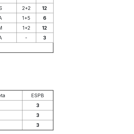
S
2+2
12
A
1+5
6
M
1+2
12
A
-
3
eta
ESPB
3
3
3