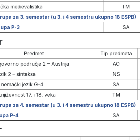
čka medievalistika
TM
rupa za 3. semestar (u 3. i 4 semestru ukupno 18 ESPB)
rupa P-3
SA
r
Predmet
Tip predmeta
vorno područje 2 – Austrija
AO
zik 2 – sintaksa
NS
nemački jezik G-4
SA
jiževnost 17. i 18. veka
TM
rupa za 4. semestar (u 3. i 4 semestru ukupno 18 ESPB)
rupa P-4
SA
r