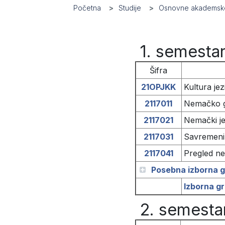
Početna
Studije
Osnovne akademske
1. semesta
Šifra
21OPJKK
Kultura je
2117011
Nemačko g
2117021
Nemački je
2117031
Savremeni 
2117041
Pregled ne
Posebna izborna g
Izborna gr
2. semesta