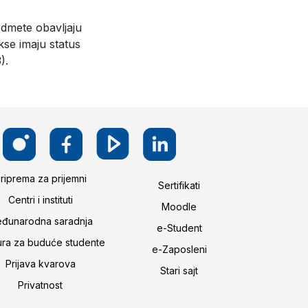
edmete obavljaju
se imaju status
).
riprema za prijemni
Sertifikati
Centri i instituti
Moodle
đunarodna saradnja
e-Student
ura za buduće studente
e-Zaposleni
Prijava kvarova
Stari sajt
Privatnost