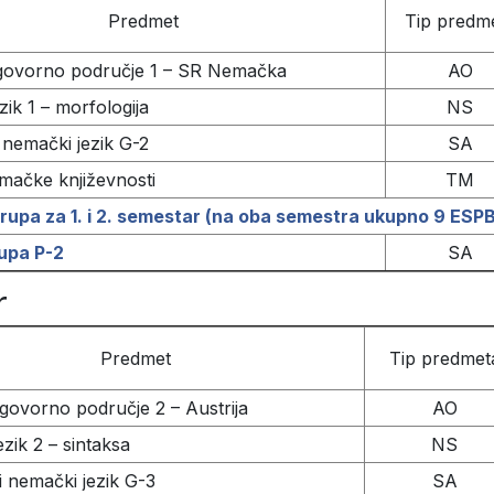
Predmet
Tip predm
ovorno područje 1 – SR Nemačka
AO
ik 1 – morfologija
NS
nemački jezik G-2
SA
mačke književnosti
TM
rupa za 1. i 2. semestar (na oba semestra ukupno 9 ESPB
upa P-2
SA
r
Predmet
Tip predmet
ovorno područje 2 – Austrija
AO
zik 2 – sintaksa
NS
 nemački jezik G-3
SA