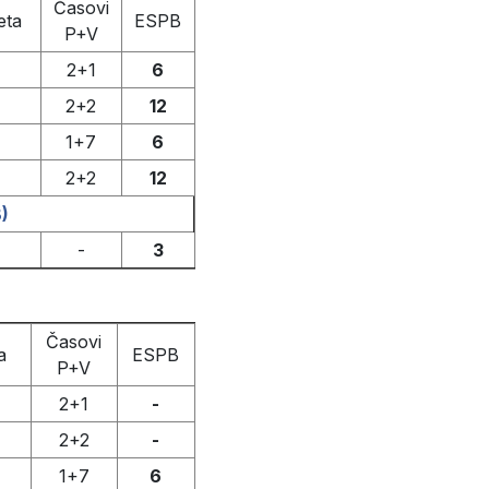
Časovi
eta
ESPB
P+V
2+1
6
2+2
12
1+7
6
2+2
12
)
-
3
Časovi
a
ESPB
P+V
2+1
-
2+2
-
1+7
6