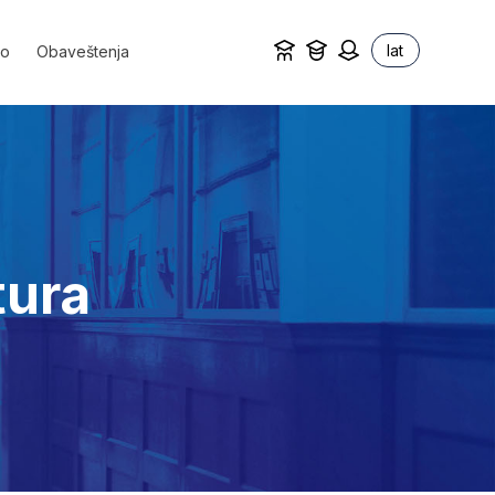
lat
vo
Obaveštenja
tura