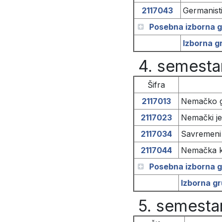
2117043
Germanisti
Posebna izborna g
Izborna g
4. semesta
Šifra
2117013
Nemačko go
2117023
Nemački je
2117034
Savremeni 
2117044
Nemačka kn
Posebna izborna g
Izborna g
5. semesta