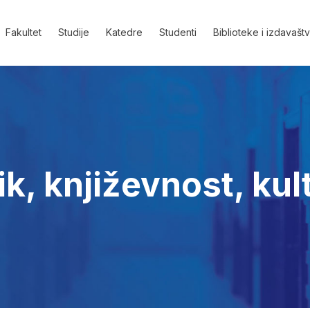
Fakultet
Studije
Katedre
Studenti
Biblioteke i izdavašt
k, književnost, kul