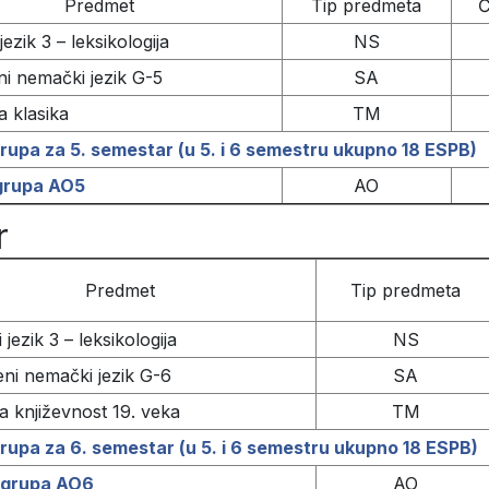
Predmet
Tip predmeta
Č
ezik 3 – leksikologija
NS
i nemački jezik G-5
SA
 klasika
TM
rupa za 5. semestar (u 5. i 6 semestru ukupno 18 ESPB)
grupa AO5
AO
r
Predmet
Tip predmeta
jezik 3 – leksikologija
NS
ni nemački jezik G-6
SA
 književnost 19. veka
TM
rupa za 6. semestar (u 5. i 6 semestru ukupno 18 ESPB)
 grupa AO6
AO