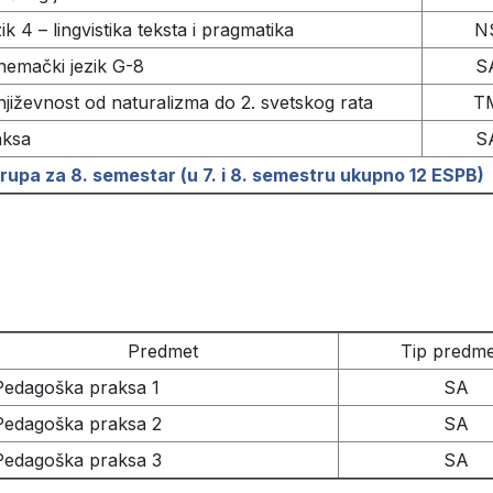
k 4 – lingvistika teksta i pragmatika
N
emački jezik G-8
S
iževnost od naturalizma do 2. svetskog rata
T
aksa
S
upa za 8. semestar (u 7. i 8. semestru ukupno 12 ESPB)
Predmet
Tip predm
Pedagoška praksa 1
SA
Pedagoška praksa 2
SA
Pedagoška praksa 3
SA