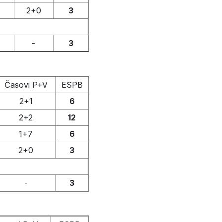
2+0
3
-
3
Časovi P+V
ESPB
2+1
6
2+2
12
1+7
6
2+0
3
-
3