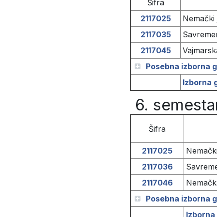
Šifra
2117025
Nemački j
2117035
Savremen
2117045
Vajmarska
Posebna izborna g
Izborna 
6. semesta
Šifra
2117025
Nemački 
2117036
Savreme
2117046
Nemačka
Posebna izborna g
Izborna