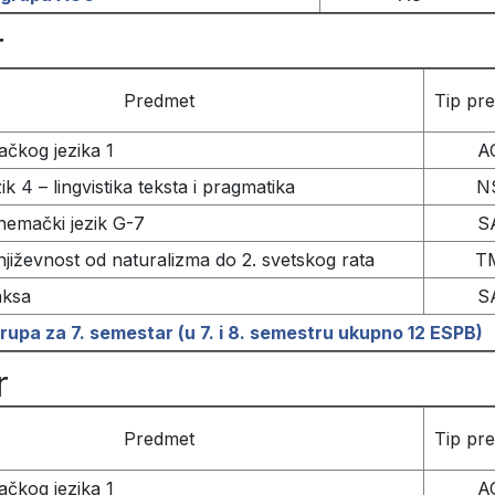
r
Predmet
Tip pr
ačkog jezika 1
A
k 4 – lingvistika teksta i pragmatika
N
emački jezik G-7
S
iževnost od naturalizma do 2. svetskog rata
T
aksa
S
upa za 7. semestar (u 7. i 8. semestru ukupno 12 ESPB)
r
Predmet
Tip pr
ačkog jezika 1
A