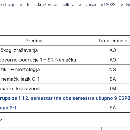
 studije
Jezik, književnost, kultura
Upisani od 2023.
N
r
Predmet
Tip predmeta
zičkog izražavanja
AO
ovorno područje 1 – SR Nemačka
AO
zik 1 – morfologija
NS
nemački jezik G-1
SA
mačke književnosti
TM
rupa za 1. i 2. semestar (na oba semestra ukupno 9 ESPB
upa P-1
SA
r