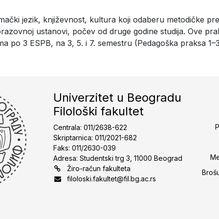
čki jezik, književnost, kultura koji odaberu metodičke pr
azovnoj ustanovi, počev od druge godine studija. Ove prak
a po 3 ESPB, na 3, 5. i 7. semestru (Pedagoška praksa 1–3
Univerzitet u Beogradu
Filološki fakultet
P
Centrala: 011/2638-622
Skriptarnica: 011/2021-682
Faks: 011/2630-039
Me
Adresa: Studentski trg 3, 11000 Beograd
Žiro-račun fakulteta
Broš
filoloski.fakultet@fil.bg.ac.rs