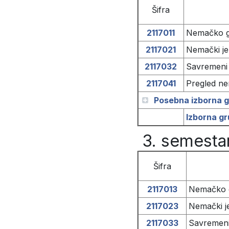
Šifra
2117011
Nemačko g
2117021
Nemački jez
2117032
Savremeni 
2117041
Pregled ne
Posebna izborna g
Izborna gr
3. semesta
Šifra
2117013
Nemačko g
2117023
Nemački je
2117033
Savremeni