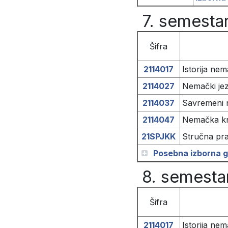
7. semesta
Šifra
2114017
Istorija nem
2114027
Nemački jezi
2114037
Savremeni n
2114047
Nemačka knj
21SPJKK
Stručna pr
Posebna izborna gr
8. semesta
Šifra
2114017
Istorija nem