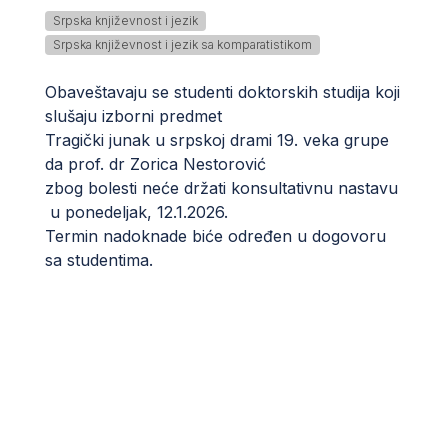
Srpska književnost i jezik
Srpska književnost i jezik sa komparatistikom
Obaveštavaju se studenti doktorskih studija koji
slušaju izborni predmet
Tragički junak u srpskoj drami 19. veka grupe
da prof. dr Zorica Nestorović
zbog bolesti neće držati konsultativnu nastavu
u ponedeljak, 12.1.2026.
Termin nadoknade biće određen u dogovoru
sa studentima.