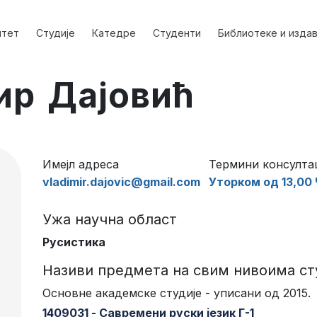
лтет
Студије
Катедре
Студенти
Библиотеке и изда
ир Дајовић
Имејл адреса
Термини консулта
vladimir.dajovic@gmail.com
Уторком од 13,00 
Ужа научна област
Русистика
Називи предмета на свим нивоима ст
Основне академске студије - уписани од 2015.
1409031 - Савремени руски језик Г-1