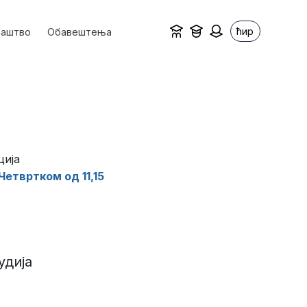
ћир
ваштво
Обавештења
ција
Четвртком од 11,15
удија