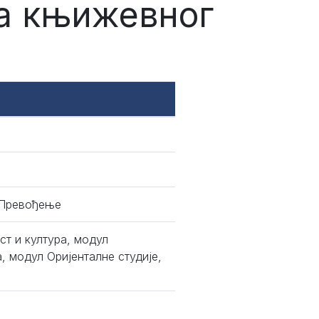
ка књижевног
,Превођење
ст и култура, модул
, модул Оријенталне студије,