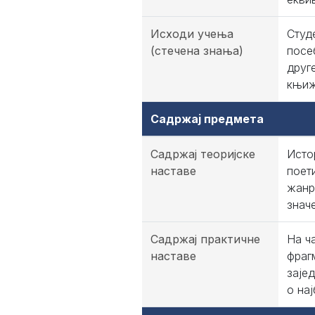
Исходи учења
Студ
(стечена знања)
посе
друг
књиж
Садржај предмета
Садржај теоријске
Исто
наставе
поет
жанр
знач
Садржај практичне
На ч
наставе
фраг
заје
о на