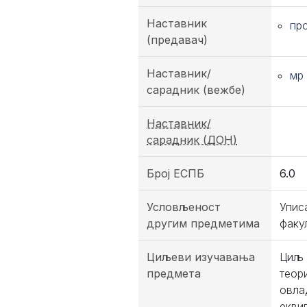
Наставник
пр
(предавач)
Наставник/
мр
сарадник (вежбе)
Наставник/
сарадник (ДОН)
Број ЕСПБ
6.0
Условљеност
Упис
другим предметима
факу
Циљеви изучавања
Циљ 
предмета
теор
овла
екви