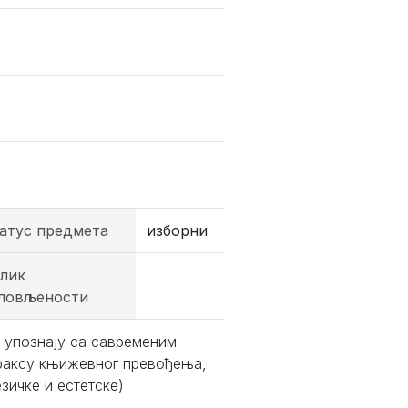
атус предмета
изборни
лик
ловљености
и упознају са савременим
праксу књижевног превођења,
зичке и естетске)