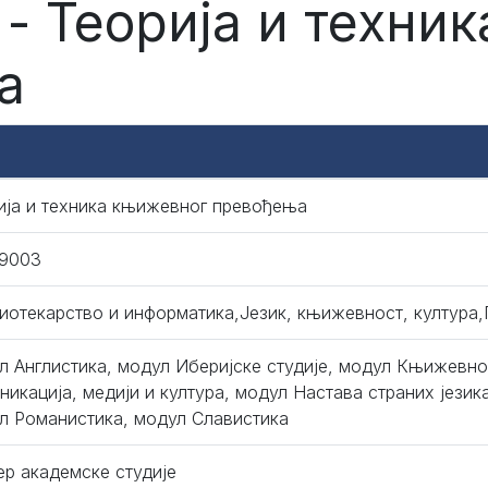
- Теорија и техни
а
ија и техника књижевног превођења
9003
иотекарство и информатика,Језик, књижевност, култура
л Англистика, модул Иберијске студије, модул Књижевно
никација, медији и култура, модул Настава страних језика
л Романистика, модул Славистика
ер академске студије