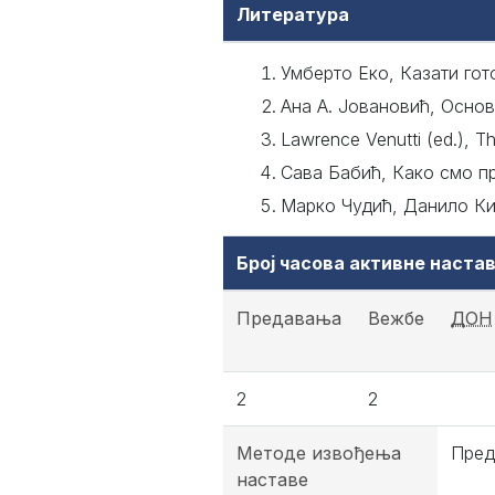
Литература
Умберто Еко, Казати гото
Ана А. Јовановић, Основ
Lawrence Venutti (ed.), T
Сава Бабић, Како смо пр
Марко Чудић, Данило Киш
Број часова активне наст
Предавања
Вежбе
ДОН
2
2
Методе извођења
Пред
наставе