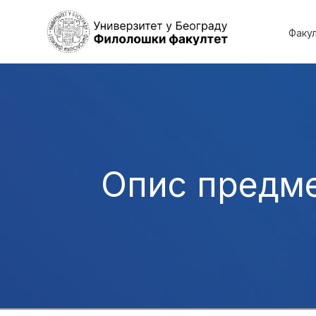
Факу
Опис предм