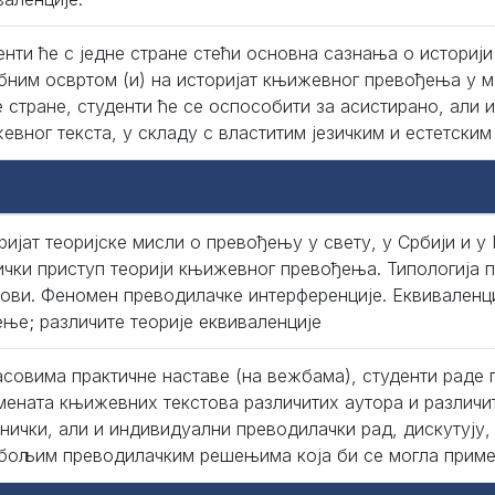
енти ће с једне стране стећи основна сазнања о историји
бним освртом (и) на историјат књижевног превођења у м
е стране, студенти ће се оспособити за асистирано, али
евног текста, у складу с властитим језичким и естетским
ријат теоријске мисли о превођењу у свету, у Србији и у
ички приступ теорији књижевног превођења. Типологија 
ови. Феномен преводилачке интерференције. Еквиваленц
ење; различите теорије еквиваленције
асовима практичне наставе (на вежбама), студенти раде
мената књижевних текстова различитих аутора и различи
днички, али и индивидуални преводилачки рад, дискутују,
јбољим преводилачким решењима која би се могла примен