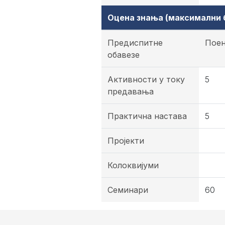
Оцена знања (максимални б
Предиспитне
Пое
обавезе
Активности у току
5
предавања
Практична настава
5
Пројекти
Колоквијуми
Семинари
60