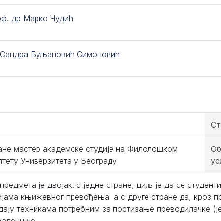
оф. др Марко Чудић
 Сандра Буљановић Симоновић
Ст
ане мастер академске студије на Филолошком
Об
лтету Универзитета у Београду
ус
предмета је двојак: с једне стране, циљ је да се студент
ијама књижевног превођења, а с друге стране да, кроз 
дају техникама потребним за постизање преводилачке (је
валенције.