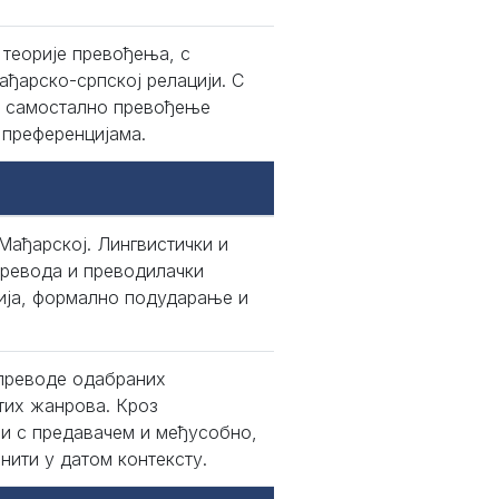
 теорије превођења, с
ађарско-српској релацији. С
 и самостално превођење
 преференцијама.
 Мађарској. Лингвистички и
превода и преводилачки
ија, формално подударање и
 преводе одабраних
тих жанрова. Кроз
 и с предавачем и међусобно,
ити у датом контексту.