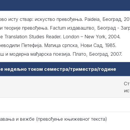
во исту ствар: искуство превођења. Paideia, Београд, 201
и теорије превођења. Factum издаваштво, Београд - Загр
he Translation Studies Reader. London – New York, 2004.
еводили Петефија. Матица српска, Нови Сад, 1985.
 и модерна мађарска поезија. Плато, Београд, 2007.
аве недељно током семестра/триместра/године
Ст
ис
авања и вежбе (превођење књижевног текста)