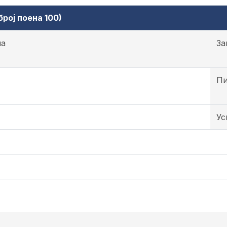
рој поена 100)
на
За
Пи
Ус