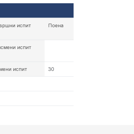
вршни испит
Поена
смени испит
мени испит
30