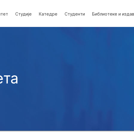
лтет
Студије
Катедре
Студенти
Библиотеке и изда
ета