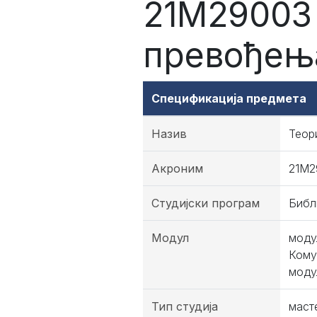
21М29003 
превођењ
Спецификација предмета
Назив
Теор
Акроним
21М2
Студијски програм
Библ
Модул
моду
Кому
моду
Тип студија
маст