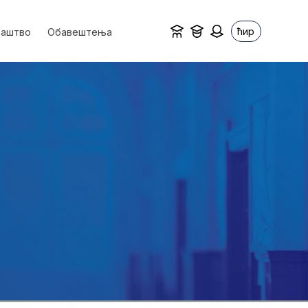
ћир
ваштво
Обавештења