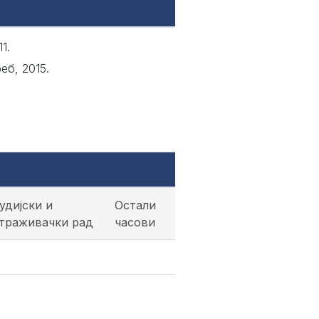
1.
еб, 2015.
удијски и
Остали
траживачки рад
часови