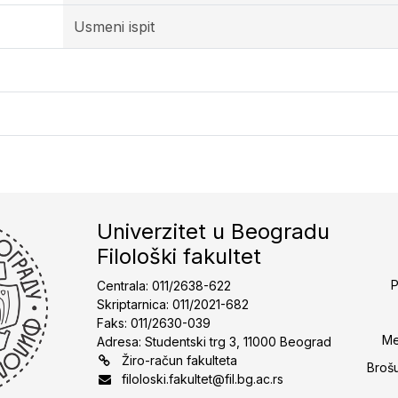
Usmeni ispit
Univerzitet u Beogradu
Filološki fakultet
P
Centrala: 011/2638-622
Skriptarnica: 011/2021-682
Faks: 011/2630-039
Me
Adresa: Studentski trg 3, 11000 Beograd
Žiro-račun fakulteta
Broš
filoloski.fakultet@fil.bg.ac.rs