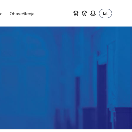
lat
vo
Obaveštenja