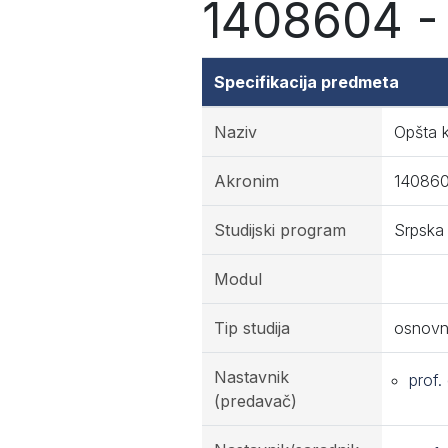
1408604 - 
Specifikacija predmeta
Naziv
Opšta k
Akronim
14086
Studijski program
Srpska 
Modul
Tip studija
osnovn
Nastavnik
prof.
(predavač)