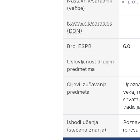
Nastavnik/saradnik
prof.
(vežbe)
Nastavnik/saradnik
(DON)
Broj ESPB
6.0
Uslovljenost drugim
predmetima
Ciljevi izučavanja
Upoznav
predmeta
veka, r
shvataj
tradici
Ishodi učenja
Poznava
(stečena znanja)
renesan