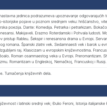
astavna jedinica podrazumeva upoznavanje odgovarajućih teo
o-istorijske pojave u poznom srednjem veku: hrišćanstvo, viteš
rska poezija. Dante: Komedija. Petrarka i petrarkizam. Boka
enesansi. Makijaveli. Erazmo Roterdamski i Pohvala ludosti. M
v pristup Rableu. Šekspir i renesansna drama u Evropi. Serv
g romana. Španski zlatni vek. Sedamnaesti vek i barok u ev
 Izgubljeni raj. Klasicizam u evropskim književnostima. Francusk
 Boalo. Roman osamnaestog veka u Evropi. Preromantizam. Sh
zmu. Romantizam u Engleskoj, Nemačkoj, Francuskoj i Rusiji.
je. Tumačenja književnih dela.
iževnost i latinski srednji vek; Đulio Feroni, Istorija italijansk