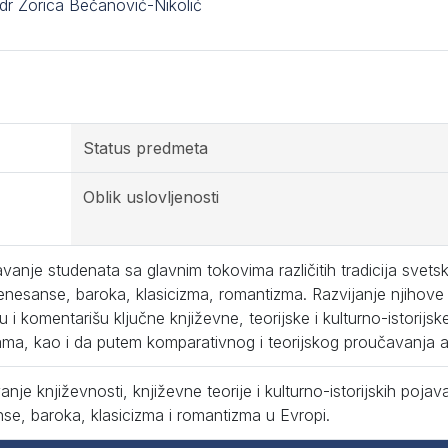
 dr Zorica Bečanović-Nikolić
Status predmeta
Oblik uslovljenosti
anje studenata sa glavnim tokovima različitih tradicija svets
enesanse, baroka, klasicizma, romantizma. Razvijanje njihov
u i komentarišu ključne književne, teorijske i kulturno-istorijsk
jama, kao i da putem komparativnog i teorijskog proučavanja ana
nje književnosti, književne teorije i kulturno-istorijskih poj
se, baroka, klasicizma i romantizma u Evropi.