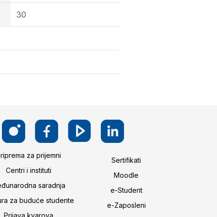
30
riprema za prijemni
Sertifikati
Centri i instituti
Moodle
đunarodna saradnja
e-Student
ura za buduće studente
e-Zaposleni
Prijava kvarova