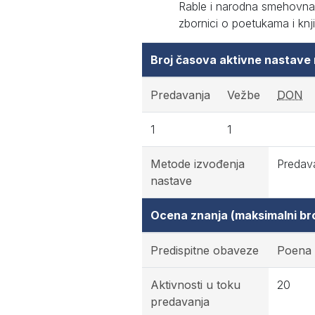
Rable i narodna smehovna k
zbornici o poetukama i knj
Broj časova aktivne nastave
Predavanja
Vežbe
DON
1
1
Metode izvođenja
Predava
nastave
Ocena znanja (maksimalni br
Predispitne obaveze
Poena
Aktivnosti u toku
20
predavanja