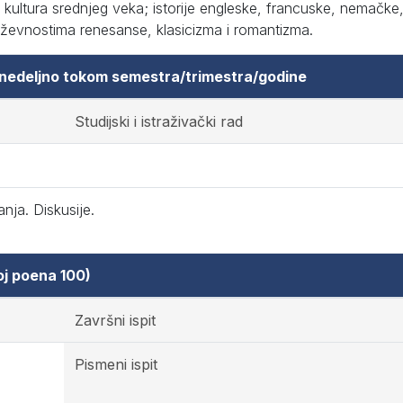
ultura srednjeg veka; istorije engleske, francuske, nemačke, 
iževnostima renesanse, klasicizma i romantizma.
 nedeljno tokom semestra/trimestra/godine
Studijski i istraživački rad
nja. Diskusije.
oj poena 100)
Završni ispit
Pismeni ispit