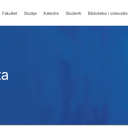
Fakultet
Studije
Katedre
Studenti
Biblioteke i izdavašt
ta