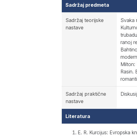
Sadržaj predmeta
Sadržaj teorijske
Svaka n
nastave
Kulturn
trubadu
ranoj r
Bahtino
moderno
Milton:
Rasin.
romanti
Sadržaj praktične
Diskusi
nastave
Literatura
E. R. Kurcijus: Evropska knj