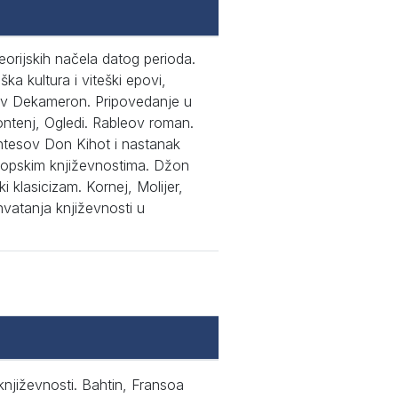
rijskih načela datog perioda.
ka kultura i viteški epovi,
čov Dekameron. Pripovedanje u
ontenj, Ogledi. Rableov roman.
antesov Don Kihot i nastanak
ropskim književnostima. Džon
i klasicizam. Kornej, Molijer,
vatanja književnosti u
e književnosti. Bahtin, Fransoa