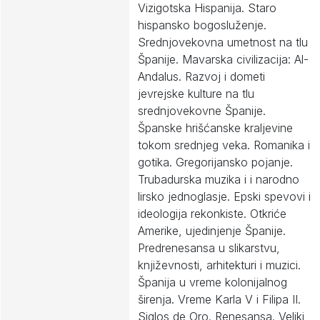
Vizigotska Hispanija. Staro
hispansko bogosluženje.
Srednjovekovna umetnost na tlu
Španije. Mavarska civilizacija: Al-
Andalus. Razvoj i dometi
jevrejske kulture na tlu
srednjovekovne Španije.
Španske hrišćanske kraljevine
tokom srednjeg veka. Romanika i
gotika. Gregorijansko pojanje.
Trubadurska muzika i i narodno
lirsko jednoglasje. Epski spevovi i
ideologija rekonkiste. Otkriće
Amerike, ujedinjenje Španije.
Predrenesansa u slikarstvu,
književnosti, arhitekturi i muzici.
Španija u vreme kolonijalnog
širenja. Vreme Karla V i Filipa II.
Siglos de Oro. Renesansa. Veliki