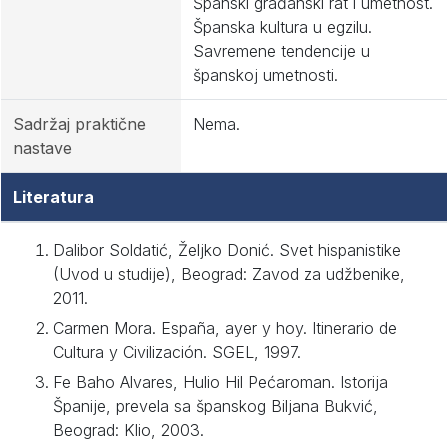
Španski građanski rat i umetnost.
Španska kultura u egzilu.
Savremene tendencije u
španskoj umetnosti.
Sadržaj praktične
Nema.
nastave
Literatura
Dalibor Soldatić, Željko Donić. Svet hispanistike
(Uvod u studije), Beograd: Zavod za udžbenike,
2011.
Carmen Mora. España, ayer y hoy. Itinerario de
Cultura y Civilización. SGEL, 1997.
Fe Baho Alvares, Hulio Hil Pećaroman. Istorija
Španije, prevela sa španskog Biljana Bukvić,
Beograd: Klio, 2003.