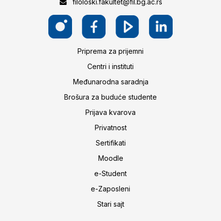
filoloski.fakultet@fil.bg.ac.rs
Priprema za prijemni
Centri i instituti
Međunarodna saradnja
Brošura za buduće studente
Prijava kvarova
Privatnost
Sertifikati
Moodle
e-Student
e-Zaposleni
Stari sajt