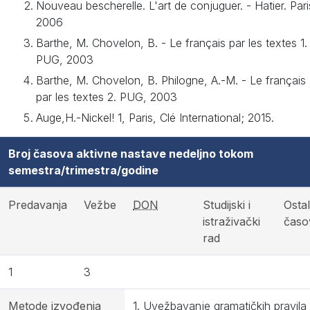
Nouveau bescherelle. L'art de conjuguer. - Hatier. Pari
2006
Barthe, M. Chovelon, B. - Le français par les textes 1.
PUG, 2003
Barthe, M. Chovelon, B. Philogne, A.-M. - Le français
par les textes 2. PUG, 2003
Auge,H.-Nickel! 1, Paris, Clé International; 2015.
Broj časova aktivne nastave nedeljno tokom
semestra/trimestra/godine
Predavanja
Vežbe
DON
Studijski i
Ostal
istraživački
časo
rad
1
3
Metode izvođenja
1. Uvežbavanje gramatičkih pravila