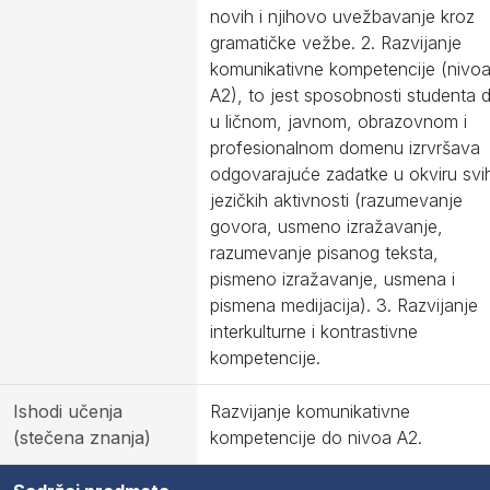
novih i njihovo uvežbavanje kroz
gramatičke vežbe. 2. Razvijanje
komunikativne kompetencije (nivo
A2), to jest sposobnosti studenta 
u ličnom, javnom, obrazovnom i
profesionalnom domenu izrvršava
odgovarajuće zadatke u okviru svi
jezičkih aktivnosti (razumevanje
govora, usmeno izražavanje,
razumevanje pisanog teksta,
pismeno izražavanje, usmena i
pismena medijacija). 3. Razvijanje
interkulturne i kontrastivne
kompetencije.
Ishodi učenja
Razvijanje komunikativne
(stečena znanja)
kompetencije do nivoa A2.