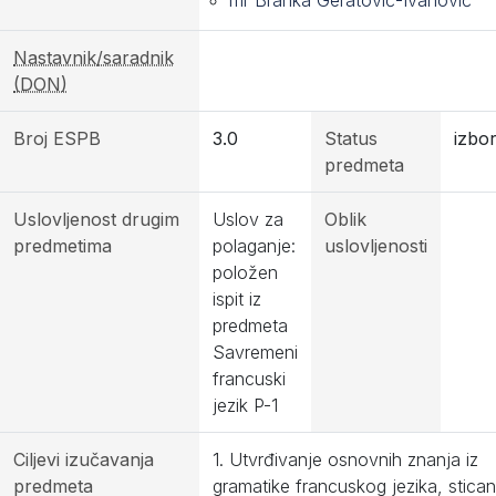
mr Branka Geratović-Ivanović
Nastavnik/saradnik
(DON)
Broj ESPB
3.0
Status
izbor
predmeta
Uslovljenost drugim
Uslov za
Oblik
predmetima
polaganje:
uslovljenosti
položen
ispit iz
predmeta
Savremeni
francuski
jezik P-1
Ciljevi izučavanja
1. Utvrđivanje osnovnih znanja iz
predmeta
gramatike francuskog jezika, stican