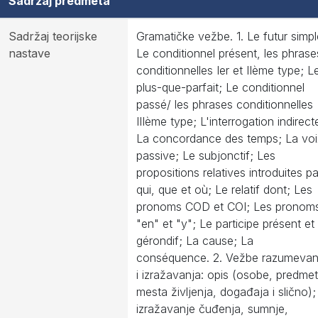
Sadržaj predmeta
Sadržaj teorijske
Gramatičke vežbe. 1. Le futur simpl
nastave
Le conditionnel présent, les phrase
conditionnelles Ier et IIème type; L
plus-que-parfait; Le conditionnel
passé/ les phrases conditionnelles
IIIème type; L'interrogation indirect
La concordance des temps; La voi
passive; Le subjonctif; Les
propositions relatives introduites pa
qui, que et où; Le relatif dont; Les
pronoms COD et COI; Les pronom
"en" et "y"; Le participe présent et 
gérondif; La cause; La
conséquence. 2. Vežbe razumevan
i izražavanja: opis (osobe, predmet
mesta življenja, događaja i slično);
izražavanje čuđenja, sumnje,