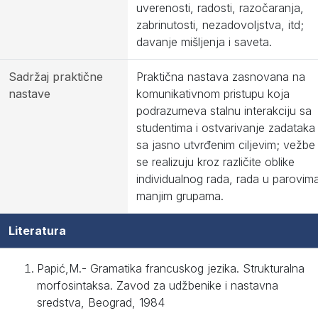
uverenosti, radosti, razočaranja,
zabrinutosti, nezadovoljstva, itd;
davanje mišljenja i saveta.
Sadržaj praktične
Praktična nastava zasnovana na
nastave
komunikativnom pristupu koja
podrazumeva stalnu interakciju sa
studentima i ostvarivanje zadataka
sa jasno utvrđenim ciljevim; vežbe
se realizuju kroz različite oblike
individualnog rada, rada u parovima
manjim grupama.
Literatura
Papić,M.- Gramatika francuskog jezika. Strukturalna
morfosintaksa. Zavod za udžbenike i nastavna
sredstva, Beograd, 1984