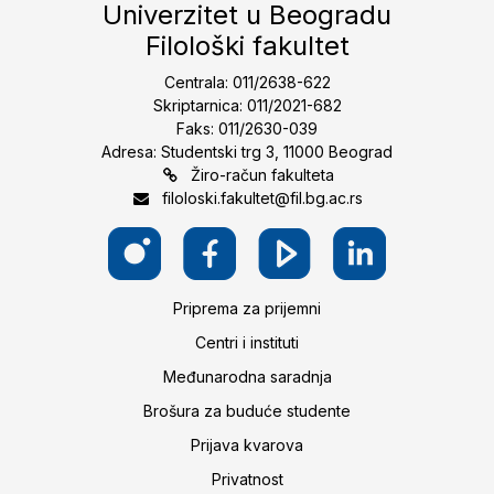
Univerzitet u Beogradu
Filološki fakultet
Centrala: 011/2638-622
Skriptarnica: 011/2021-682
Faks: 011/2630-039
Adresa: Studentski trg 3, 11000 Beograd
Žiro-račun fakulteta
filoloski.fakultet@fil.bg.ac.rs
Priprema za prijemni
Centri i instituti
Međunarodna saradnja
Brošura za buduće studente
Prijava kvarova
Privatnost