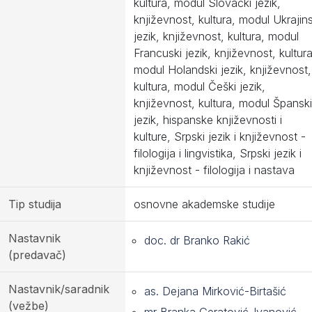
kultura, modul Slovački jezik,
književnost, kultura, modul Ukrajins
jezik, književnost, kultura, modul
Francuski jezik, književnost, kultura
modul Holandski jezik, književnost,
kultura, modul Češki jezik,
književnost, kultura, modul Španski
jezik, hispanske književnosti i
kulture, Srpski jezik i književnost -
filologija i lingvistika, Srpski jezik i
književnost - filologija i nastava
Tip studija
osnovne akademske studije
Nastavnik
doc. dr Branko Rakić
(predavač)
Nastavnik/saradnik
as. Dejana Mirković-Birtašić
(vežbe)