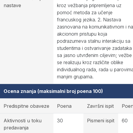
nastave
kroz vežbanja pripremljena uz
pomoć metoda za učenje
francuskog jezika. 2. Nastava
zasnovana na komunikativnom i n
akcionom pristupu koja
podrazumeva stalnu interakciju sa
studentima i ostvarivanje zadataka
sa jasno utvrđenim ciljevim; vežbe
se realizuju kroz različite oblike
individualnog rada, rada u parovima
manjim grupama.
Ocena znanja (maksimalni broj poena 100)
Predispitne obaveze
Poena
Završni ispit
Poe
Aktivnosti u toku
30
Pismeni ispit
60
predavanja