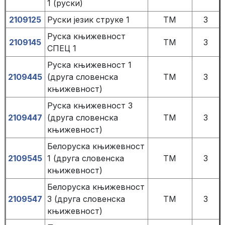
1 (руски)
2109125
Руски језик струке 1
TM
3
Руска књижевност
2109145
TM
3
СПЕЦ 1
Руска књижевност 1
2109445
(друга словенска
TM
3
књижевност)
Руска књижевност 3
2109447
(друга словенска
TM
3
књижевност)
Белоруска књижевност
2109545
1 (друга словенска
TM
3
књижевност)
Белоруска књижевност
2109547
3 (друга словенска
TM
3
књижевност)