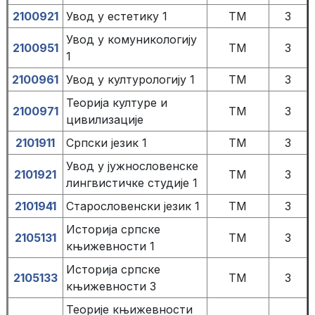
2100921
Увод у естетику 1
TM
3
Увод у комуникологију
2100951
TM
3
1
2100961
Увод у културологију 1
TM
3
Теорија културе и
2100971
TM
3
цивилизације
2101911
Српски језик 1
TM
3
Увод у јужнословенске
2101921
TM
3
лингвистичке студије 1
2101941
Старословенски језик 1
TM
3
Историја српске
2105131
TM
3
књижевности 1
Историја српске
2105133
TM
3
књижевности 3
Теорије књижевности