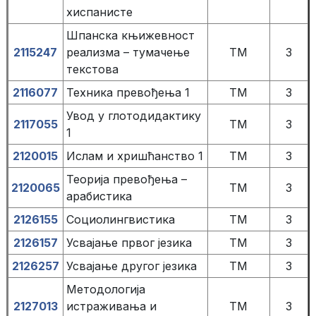
хиспанисте
Шпанска књижевност
2115247
реализма – тумачење
TM
3
текстова
2116077
Техника превођења 1
TM
3
Увод у глотодидактику
2117055
TM
3
1
2120015
Ислам и хришћанство 1
TM
3
Теорија превођења –
2120065
TM
3
арабистика
2126155
Социолингвистика
TM
3
2126157
Усвајање првог језика
TM
3
2126257
Усвајање другог језика
TM
3
Методологија
2127013
истраживања и
TM
3