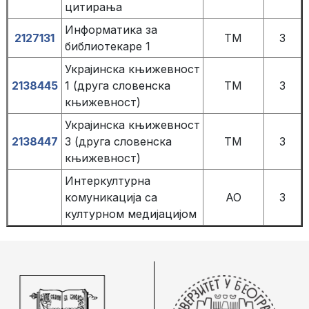
цитирања
Информатика за
2127131
TM
3
библиотекаре 1
Украјинска књижевност
2138445
1 (друга словенска
TM
3
књижевност)
Украјинска књижевност
2138447
3 (друга словенска
TM
3
књижевност)
Интеркултурна
комуникација са
AO
3
културном медијацијом