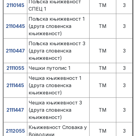
Пољска књижевност
2110145
TM
3
СПЕЦ 1
Пољска књижевност 1
2110445
(друга словенска
TM
3
књижевност)
Пољска књижевност 3
2110447
(друга словенска
TM
3
књижевност)
2111055
Чeшки путопис 1
TM
3
Чешка књижевност 1
2111445
(друга словенска
TM
3
књижевност)
Чешка књижевност 3
2111447
(друга словенска
TM
3
књижевност)
Књижевност Словака у
2112055
TM
3
Војводини