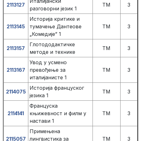
Италијански
2113127
TM
3
разговорни језик 1
Историја критике и
2113145
тумачење Дантеове
TM
3
„Комедије” 1
Глотододактичке
2113157
TM
3
методе и технике
Увод у усмено
2113167
превођење за
TM
3
италијанисте 1
Историја француског
2114075
TM
3
језика 1
Француска
2114141
књижевност и филм у
TM
3
настави 1
Примењена
2115057
лингвистика за
TM
3