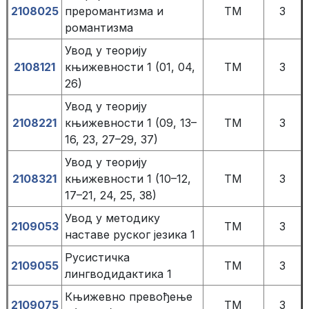
2108025
преромантизма и
TM
3
романтизма
Увод у теорију
2108121
књижевности 1 (01, 04,
TM
3
26)
Увод у теорију
2108221
књижевности 1 (09, 13–
TM
3
16, 23, 27–29, 37)
Увод у теорију
2108321
књижевности 1 (10–12,
TM
3
17–21, 24, 25, 38)
Увод у методику
2109053
TM
3
наставе руског језика 1
Русистичка
2109055
TM
3
лингводидактика 1
Књижевно превођење
2109075
TM
3