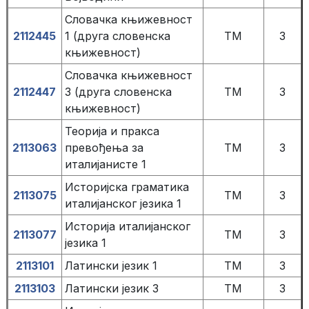
Словачка књижевност
2112445
1 (друга словенска
TM
3
књижевност)
Словачка књижевност
2112447
3 (друга словенска
TM
3
књижевност)
Теорија и пракса
2113063
превођења за
TM
3
италијанисте 1
Историјска граматика
2113075
TM
3
италијанског језика 1
Историја италијанског
2113077
TM
3
језика 1
2113101
Латински језик 1
TM
3
2113103
Латински језик 3
TM
3