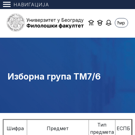
НАВИГАЦИЈА
ћир
Изборна група ТМ7/6
Тип
Шифра
Предмет
ЕСПБ
предмета