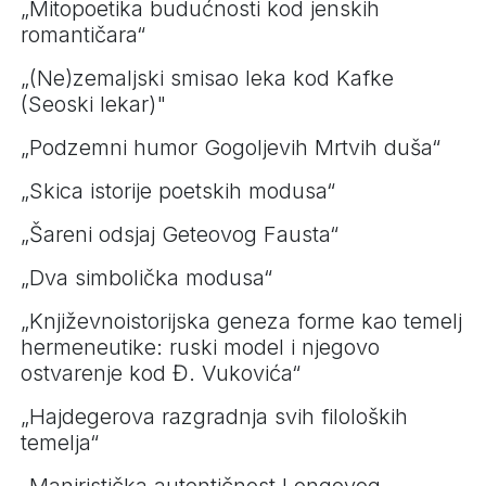
„Mitopoetika budućnosti kod jenskih
romantičara“
„(Ne)zemaljski smisao leka kod Kafke
(Seoski lekar)"
„Podzemni humor Gogoljevih Mrtvih duša“
„Skica istorije poetskih modusa“
„Šareni odsjaj Geteovog Fausta“
„Dva simbolička modusa“
„Književnoistorijska geneza forme kao temelj
hermeneutike: ruski model i njegovo
ostvarenje kod Đ. Vukovića“
„Hajdegerova razgradnja svih filoloških
temelja“
„Maniristička autentičnost Longovog