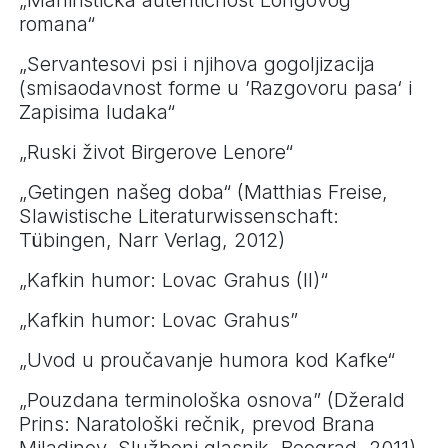
romana“
„Servantesovi psi i njihova gogoljizacija
(smisaodavnost forme u ’Razgovoru pasa‘ i
Zapisima ludaka“
„Ruski život Birgerove Lenore“
„Getingen našeg doba“ (Matthias Freise,
Slawistische Literaturwissenschaft:
Tübingen, Narr Verlag, 2012)
„Kafkin humor: Lovac Grahus (II)“
„Kafkin humor: Lovac Grahus”
„Uvod u proučavanje humora kod Kafke“
„Pouzdana terminološka osnova” (Džerald
Prins: Naratološki rečnik, prevod Brana
Miladinov, Službeni glasnik, Beograd, 2011)