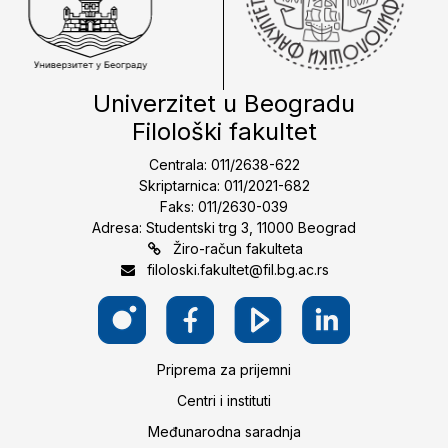
Univerzitet u Beogradu
Filološki fakultet
Centrala: 011/2638-622
Skriptarnica: 011/2021-682
Faks: 011/2630-039
Adresa: Studentski trg 3, 11000 Beograd
Žiro-račun fakulteta
filoloski.fakultet@fil.bg.ac.rs
Priprema za prijemni
Centri i instituti
Međunarodna saradnja