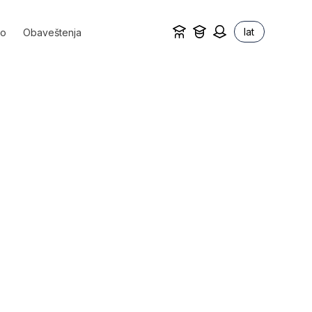
lat
vo
Obaveštenja