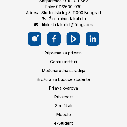
Skriptarnica: 011/2021-682
Faks: 011/2630-039
Adresa: Studentski trg 3, 11000 Beograd
Žiro-račun fakulteta
filoloski.fakultet@fil.bg.ac.rs
Priprema za prijemni
Centri i instituti
Međunarodna saradnja
Brošura za buduće studente
Prijava kvarova
Privatnost
Sertifikati
Moodle
e-Student