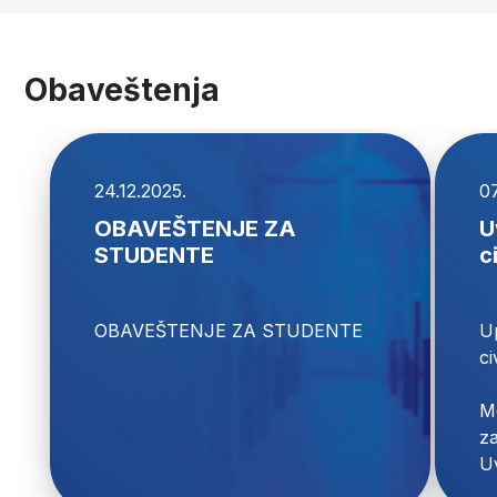
Obaveštenja
24.12.2025.
07
OBAVEŠTENJE ZA
U
STUDENTE
c
U
ci
Mo
za
Uv