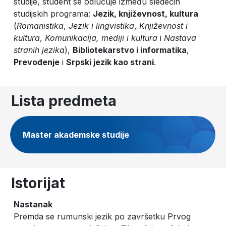
studije, student se odlučuje između sledećih
studijskih programa:
Jezik, književnost, kultura
(
Romanistika
,
Jezik i lingvistika
,
Književnost i
kultura
,
Komunikacija, mediji i kultura
i
Nastava
stranih jezika
),
Bibliotekarstvo i informatika
,
Prevođenje
i
Srpski jezik kao strani
.
Lista predmeta
Master akademske studije
Istorijat
Nastanak
Premda se rumunski jezik po završetku Prvog