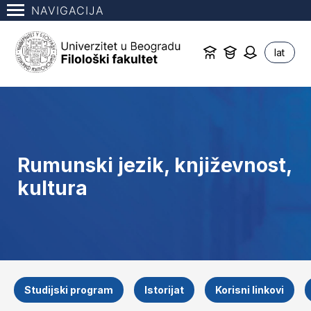
NAVIGACIJA
lat
Rumunski jezik, književnost,
kultura
Studijski program
Istorijat
Korisni linkovi