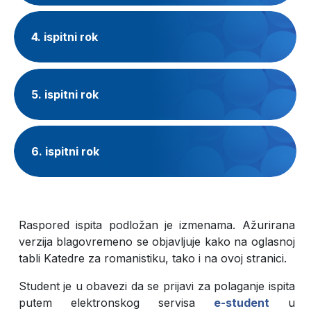
4. ispitni rok
5. ispitni rok
6. ispitni rok
6. dodatni rok
Raspored ispita podložan je izmenama. Ažurirana
verzija blagovremeno se objavljuje kako na oglasnoj
tabli Katedre za romanistiku, tako i na ovoj stranici.
Student je u obavezi da se prijavi za polaganje ispita
putem elektronskog servisa
e
-
student
u