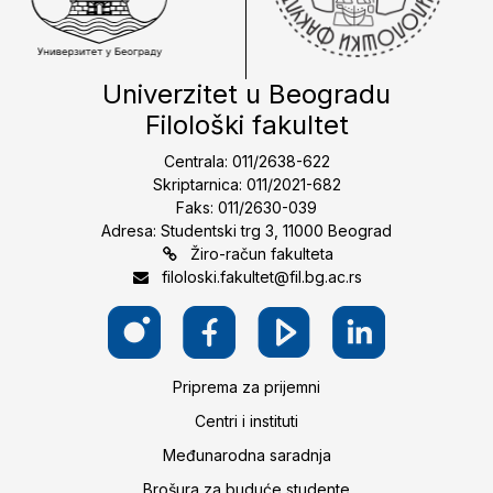
Univerzitet u Beogradu
Filološki fakultet
Centrala: 011/2638-622
Skriptarnica: 011/2021-682
Faks: 011/2630-039
Adresa: Studentski trg 3, 11000 Beograd
Žiro-račun fakulteta
filoloski.fakultet@fil.bg.ac.rs
Priprema za prijemni
Centri i instituti
Međunarodna saradnja
Brošura za buduće studente