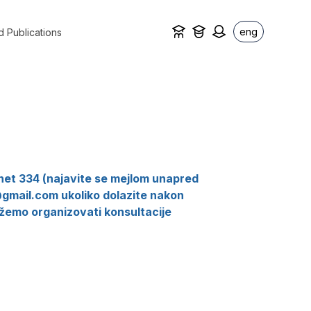
eng
d Publications
net 334 (najavite se mejlom unapred
gmail.com ukoliko dolazite nakon
ožemo organizovati konsultacije