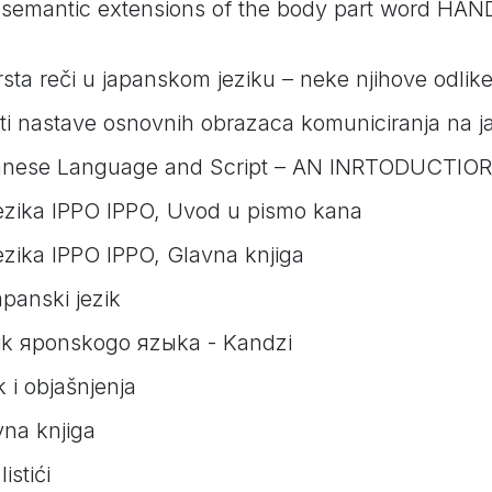
semantic extensions of the body part word HAN
sta reči u japanskom jeziku – neke njihove odlike
kti nastave osnovnih obrazaca komuniciranja na j
panese Language and Script – AN INRTODUCTI
ezika IPPO IPPO, Uvod u pismo kana
zika IPPO IPPO, Glavna knjiga
panski jezik
k яponskogo яzыka - Kandzi
 i objašnjenja
na knjiga
istići