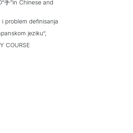
D“手”in Chinese and
 i problem definisanja
apanskom jeziku“,
ORY COURSE