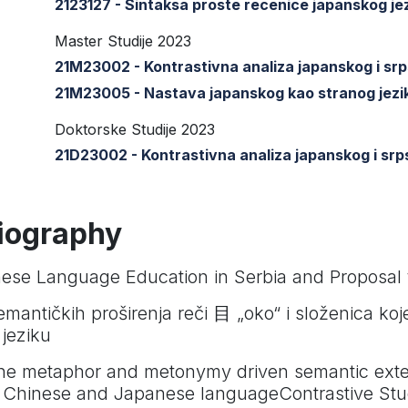
2123127 - Sintaksa proste recenice japanskog je
Master Studije 2023
21M23002 - Kontrastivna analiza japanskog i srp
21M23005 - Nastava japanskog kao stranog jezika
Doktorske Studije 2023
21D23002 - Kontrastivna analiza japanskog i srp
liography
nese Language Education in Serbia and Proposal f
emantičkih proširenja reči 目 „oko“ i složenica koj
jeziku
the metaphor and metonymy driven semantic exte
Chinese and Japanese languageContrastive Stu