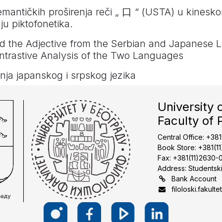
emantičkih proširenja reči „ 口 “ (USTA) u kinesko
ju piktofonetika.
d the Adjective from the Serbian and Japanese 
ontrastive Analysis of the Two Languages
nja japanskog i srpskog jezika
University 
Faculty of 
Central Office: +38
Book Store: +381(1
Fax: +381(11)2630-
Address: Studentski
Bank Account
filoloski.fakulte