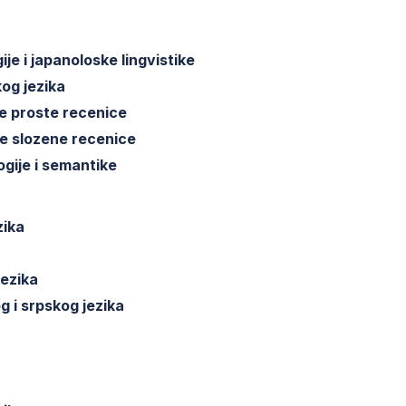
ije i japanoloske lingvistike
og jezika
se proste recenice
se slozene recenice
ogije i semantike
zika
jezika
 i srpskog jezika