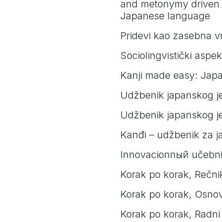
and metonymy driven 
Japanese language
Pridevi kao zasebna vr
Sociolingvistički aspe
Kanji made easy: Ja
Udžbenik japanskog j
Udžbenik japanskog je
Kanđi – udžbenik za ja
Innovacionnый učebni
Korak po korak, Rečnik
Korak po korak, Osnov
Korak po korak, Radni l