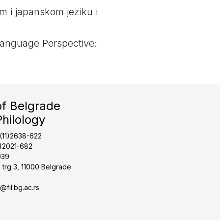
m i japanskom jeziku i
Language Perspective:
of Belgrade
Philology
1(11)2638-622
1)2021-682
039
 trg 3, 11000 Belgrade
t@fil.bg.ac.rs