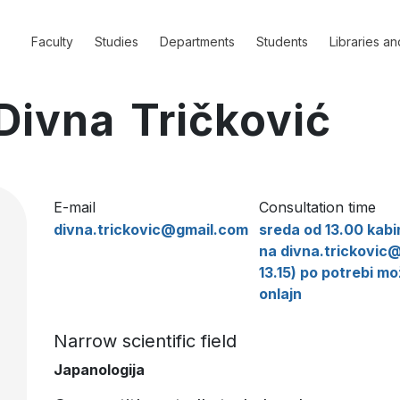
Faculty
Studies
Departments
Students
Libraries an
 Divna Tričković
E-mail
Consultation time
divna.trickovic@gmail.com
sreda od 13.00 kabi
na divna.trickovic@
13.15) po potrebi m
onlajn
Narrow scientific field
Japanologija