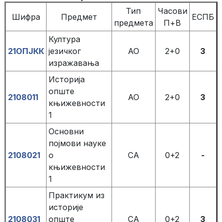
Тип
Часови
Шифра
Предмет
ЕСПБ
предмета
П+В
Култура
21OПЈКК
језичког
АО
2+0
3
изражавања
Историја
опште
2108011
АО
2+0
3
књижевности
1
Основни
појмови науке
2108021
о
СА
0+2
-
књижевности
1
Практикум из
историје
2108031
опште
СА
0+2
3