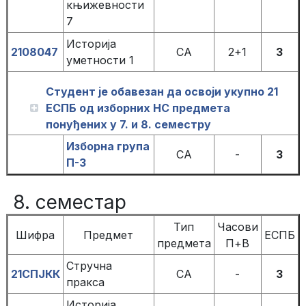
књижевности
7
Историја
2108047
СА
2+1
3
уметности 1
Студент је обавезан да освоји укупно 21
ЕСПБ од изборних НС предмета
понуђених у 7. и 8. семестру
Изборна група
СА
-
3
П-3
8. семестар
Тип
Часови
Шифра
Предмет
ЕСПБ
предмета
П+В
Стручна
21СПЈКК
СА
-
3
пракса
Историја