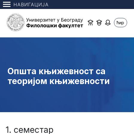
НАВИГАЦИЈА
ћир
Општа књижевност са
теоријом књижевности
1. семестар