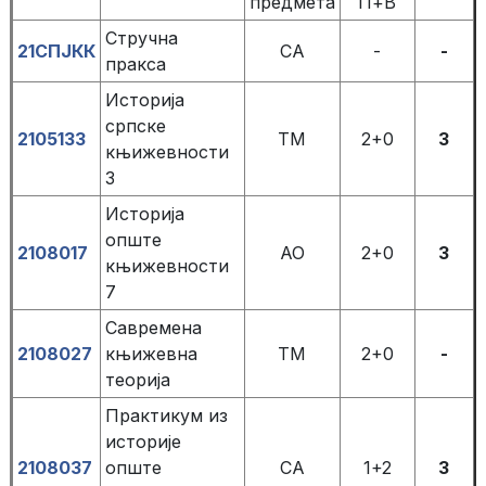
предмета
П+В
Стручна
21СПЈКК
СА
-
-
пракса
Историја
српске
2105133
ТМ
2+0
3
књижевности
3
Историја
опште
2108017
АО
2+0
3
књижевности
7
Савременa
2108027
књижевнa
ТМ
2+0
-
теоријa
Практикум из
историје
2108037
опште
СА
1+2
3