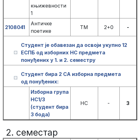
књижевности
1
Античке
2108041
ТМ
2+0
-
поетике
Студент је обавезан да освоји укупно 12
ЕСПБ од изборних НС предмета
понуђених у 1. и 2. семестру
Студент бира 2 СА изборна предмета
од понуђених:
Изборна група
НС1/3
НС
-
3
(студент бира
3 бода)
2. семестар