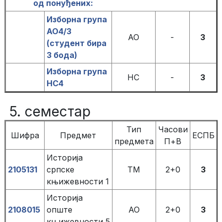
од понуђених:
Изборна група
АО4/3
АО
-
3
(студент бира
3 бода)
Изборна група
НС
-
3
НС4
5. семестар
Тип
Часови
Шифра
Предмет
ЕСПБ
предмета
П+В
Историја
2105131
српске
ТМ
2+0
3
књижевности 1
Историја
2108015
опште
АО
2+0
3
књижевности 5