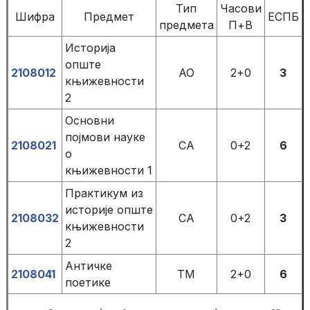
Тип
Часови
Шифра
Предмет
ЕСПБ
предмета
П+В
Историја
опште
2108012
АО
2+0
3
књижевности
2
Основни
појмови науке
2108021
СА
0+2
6
о
књижевности 1
Практикум из
историје опште
2108032
СА
0+2
3
књижевности
2
Античке
2108041
ТМ
2+0
6
поетике