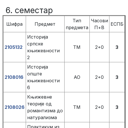
6. семестар
Тип
Часови
Шифра
Предмет
ЕСПБ
предмета
П+В
Историја
српске
2105132
ТМ
2+0
3
књижевности
2
Историја
опште
2108016
АО
2+0
3
књижевности
6
Књижевне
теорије од
2108026
ТМ
2+0
3
романтизма до
натурализма
Практикум из