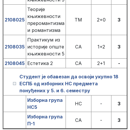
Теорије
књижевности
2108025
ТМ
2+0
3
преромантизма
и романтизма
Практикум из
2108035
историје опште
СА
1+2
3
књижевности 5
2108045
Естетика 2
СА
2+1
-
Студент је обавезан да освоји укупно 18
ЕСПБ од изборних НС предмета
понуђених у 5. и 6. семестру
Изборна група
НС
-
3
НС5
Изборна група
СА
-
3
П-1