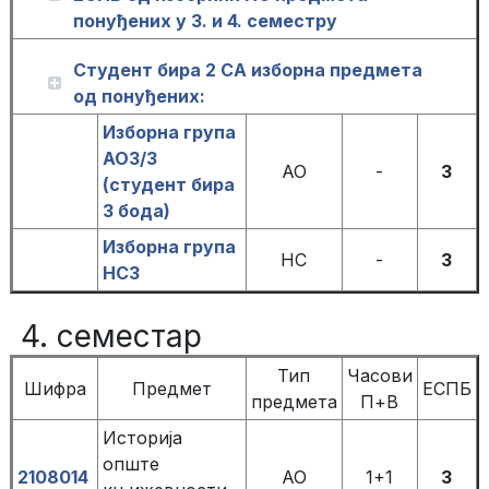
понуђених у 3. и 4. семестру
Студент бира 2 СА изборна предмета
од понуђених:
Изборна група
АО3/3
АО
-
3
(студент бира
3 бода)
Изборна група
НС
-
3
НС3
4. семестар
Тип
Часови
Шифра
Предмет
ЕСПБ
предмета
П+В
Историја
опште
2108014
АО
1+1
3