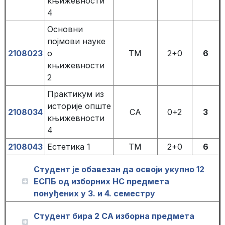
књижевности
4
Основни
појмови науке
2108023
о
ТМ
2+0
6
књижевности
2
Практикум из
историје опште
2108034
СА
0+2
3
књижевности
4
2108043
Естетика 1
ТМ
2+0
6
Студент је обавезан да освоји укупно 12
ЕСПБ од изборних НС предмета
понуђених у 3. и 4. семестру
Студент бира 2 СА изборна предмета