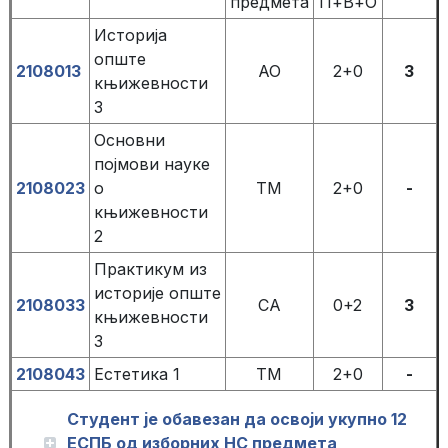
предмета
П+В+О
Историја
опште
2108013
АО
2+0
3
књижевности
3
Основни
појмови науке
2108023
о
ТМ
2+0
-
књижевности
2
Практикум из
историје опште
2108033
СА
0+2
3
књижевности
3
2108043
Естетика 1
ТМ
2+0
-
Студент је обавезан да освоји укупно 12
ЕСПБ од изборних НС предмета