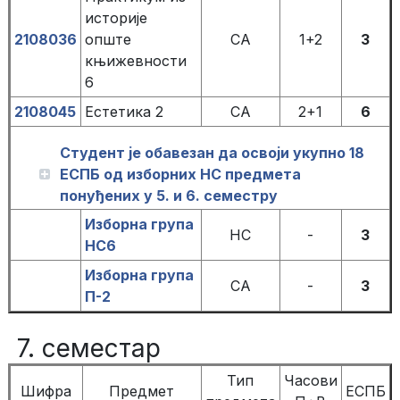
историје
2108036
опште
СА
1+2
3
књижевности
6
2108045
Естетика 2
СА
2+1
6
Студент је обавезан да освоји укупно 18
ЕСПБ од изборних НС предмета
понуђених у 5. и 6. семестру
Изборна група
НС
-
3
НС6
Изборна група
СА
-
3
П-2
7. семестар
Тип
Часови
Шифра
Предмет
ЕСПБ