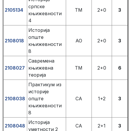
српске
2105134
ТМ
2+0
3
књижевности
4
Историја
опште
2108018
АО
2+0
3
књижевности
8
Савременa
2108027
књижевнa
ТМ
2+0
6
теоријa
Практикум из
историје
2108038
опште
СА
1+2
3
књижевности
8
Историја
2108048
СА
2+1
3
уметности 2