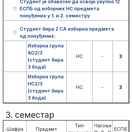
Студент је обавезан да освоји укупно 12
ЕСПБ од изборних НС предмета
понуђених у 1. и 2. семестру
Студент бира 2 СА изборна предмета
од понуђених:
Изборна група
АО2/3
НС
-
3
(студент бира
3 бода)
Изборна група
НС2/3
НС
-
3
(студент бира
3 бода)
3. семестар
Тип
Часови
Шифра
Предмет
ЕСПБ