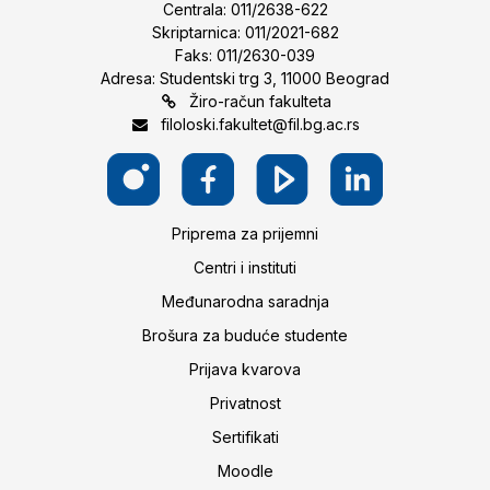
Centrala: 011/2638-622
Skriptarnica: 011/2021-682
Faks: 011/2630-039
Adresa: Studentski trg 3, 11000 Beograd
Žiro-račun fakulteta
filoloski.fakultet@fil.bg.ac.rs
Priprema za prijemni
Centri i instituti
Međunarodna saradnja
Brošura za buduće studente
Prijava kvarova
Privatnost
Sertifikati
Moodle