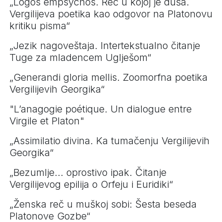
„Logos empsychos. Reč u kojoj je duša.
Vergilijeva poetika kao odgovor na Platonovu
kritiku pisma“
„Jezik nagoveštaja. Intertekstualno čitanje
Tuge za mladencem Uglješom“
„Generandi gloria mellis. Zoomorfna poetika
Vergilijevih Georgika“
"L’anagogie poétique. Un dialogue entre
Virgile et Platon"
„Assimilatio divina. Ka tumačenju Vergilijevih
Georgika“
„Bezumlje... oprostivo ipak. Čitanje
Vergilijevog epilija o Orfeju i Euridiki“
„Ženska reč u muškoj sobi: Šesta beseda
Platonove Gozbe“