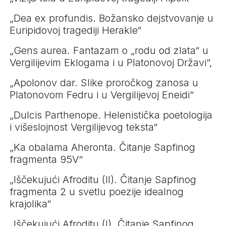
„Dea ex profundis. Božansko dejstvovanje u
Euripidovoj tragediji Herakle“
„Gens aurea. Fantazam o „rodu od zlata“ u
Vergilijevim Eklogama i u Platonovoj Državi“,
„Apolonov dar. Slike proročkog zanosa u
Platonovom Fedru i u Vergilijevoj Eneidi“
„Dulcis Parthenope. Helenistička poetologija
i višeslojnost Vergilijevog teksta“
„Ka obalama Aheronta. Čitanje Sapfinog
fragmenta 95V“
„Iščekujući Afroditu (II). Čitanje Sapfinog
fragmenta 2 u svetlu poezije idealnog
krajolika“
„Iščekujući Afroditu (I). Čitanje Sapfinog