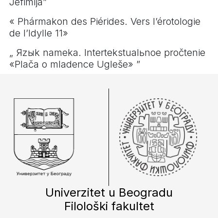
Jefimija”
« Phármakon des Piérides. Vers l’érotologie
de l’Idylle 11»
„ Яzыk nameka. Intertekstualьnoe pročtenie
«Plača o mladence Ugleše» ”
Univerzitet u Beogradu
Filološki fakultet