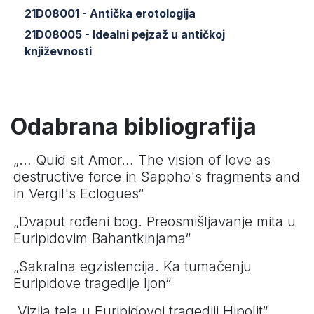
21D08001 - Antička erotologija
21D08005 - Idealni pejzaž u antičkoj
književnosti
Odabrana bibliografija
„… Quid sit Amor… The vision of love as
destructive force in Sappho's fragments and
in Vergil's Eclogues“
„Dvaput rođeni bog. Preosmišljavanje mita u
Euripidovim Bahantkinjama“
„Sakralna egzistencija. Ka tumačenju
Euripidove tragedije Ijon“
„Vizija tela u Euripidovoj tragediji Hipolit“